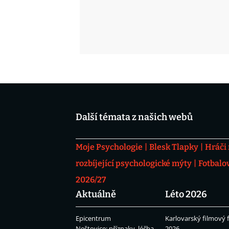
Další témata z našich webů
Moje Psychologie
Blesk Tlapky
Hráči
rozbíjející psychologické mýty
Fotbalo
2026/27
Aktuálně
Léto 2026
Epicentrum
Karlovarský filmový f
Neštovice: příznaky, léčba
2026