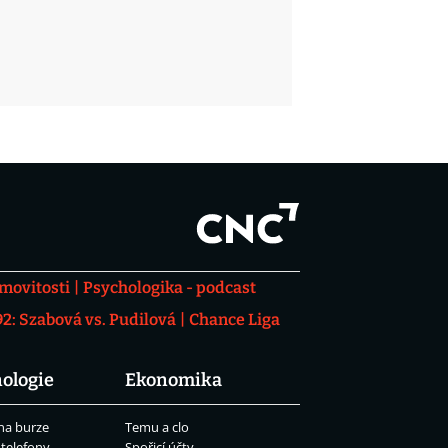
movitosti
Psychologika - podcast
: Szabová vs. Pudilová
Chance Liga
ologie
Ekonomika
na burze
Temu a clo
 telefony
Spořicí účty