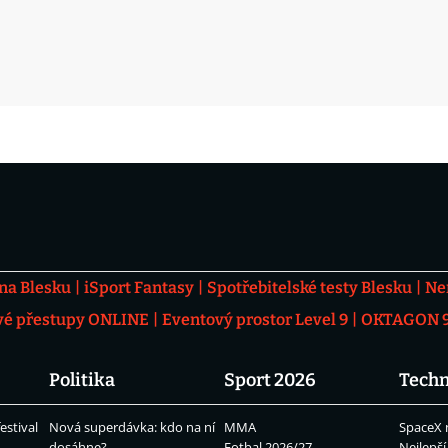
 na Blesku
iSport Fantasy
Spotřebitelské testy Blesku
Ne
vé přestupy ONLINE
Eventový prostor Level 9
OKTAGON 92
Politika
Sport 2026
Techn
estival
Nová superdávka: kdo na ní
MMA
SpaceX 
dosáhne?
Fotbal 2026/27
Nejlepší