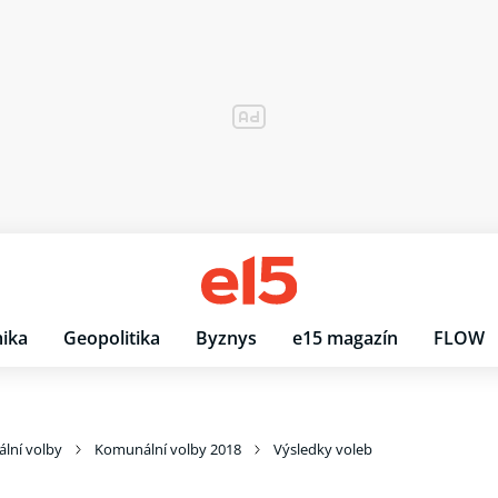
ika
Geopolitika
Byznys
e15 magazín
FLOW
lní volby
Komunální volby 2018
Výsledky voleb