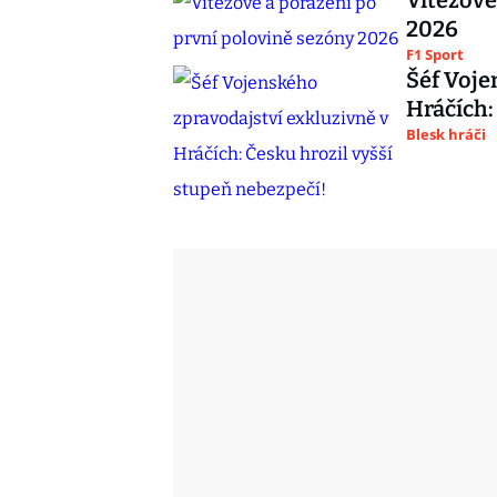
Vítězové
2026
F1 Sport
Šéf Voje
Hráčích:
Blesk hráči