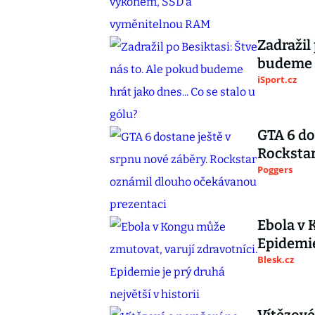
Zadražil
budeme h
iSport.cz
GTA 6 do
Rocksta
Poggers
Ebola v 
Epidemie
Blesk.cz