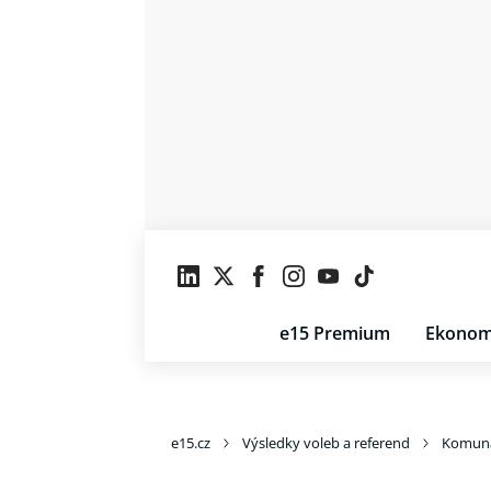
e15 Premium
Ekonom
e15.cz
Výsledky voleb a referend
Komuná