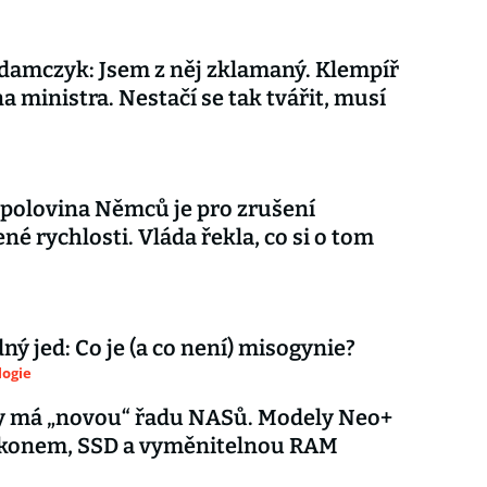
amczyk: Jsem z něj zklamaný. Klempíř
na ministra. Nestačí se tak tvářit, musí
 polovina Němců je pro zrušení
é rychlosti. Vláda řekla, co si o tom
ý jed: Co je (a co není) misogynie?
logie
y má „novou“ řadu NASů. Modely Neo+
výkonem, SSD a vyměnitelnou RAM