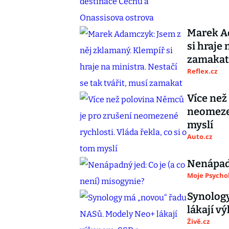
Marek Ad
si hraje 
zamakat
Reflex.cz
Více než
neomezen
myslí
Auto.cz
Nenápadn
Moje Psycho
Synolog
lákají 
Živě.cz