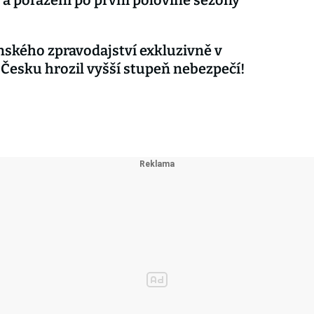
 a poražení po první polovině sezóny
nského zpravodajství exkluzivně v
 Česku hrozil vyšší stupeň nebezpečí!