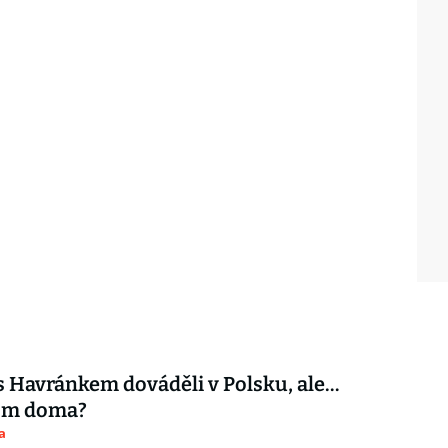
s Havránkem dováděli v Polsku, ale…
tom doma?
a