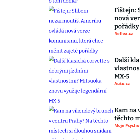
Fištejn:
nová ver
pořádky
Reflex.cz
Další kl
vlastnos
MX-5
Auto.cz
Kam na v
těchto m
Moje Psycho