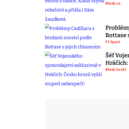
Blesk.cz
Problémy
Bottase 
F1 Sport
Šéf Voje
Hráčích:
Blesk hráči