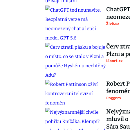
ChatGPT 
neomezen
Živě.cz
Červ ztra
Plzni a
iSport.cz
Robert P
fenomé
Poggers
Nejvýzna
mluvil o 
Sára Sa