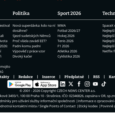
Politika
Sport 2026
Techn
estival
Nová superdávka: kdo na ní
MMA
SpaceX 
dosáhne?
Fotbal 2026/27
Nejlepší
ali
Sjezd sudetských Němců
Hokej 2026
Nejlepší
ivota
Proč vláda zavádí EET?
Tenis 2026
Nejlepší
2026:
Padni komu padni
F1 2026
Nejlepší
í
Výpověď z práce vzor
Atletika 2026
Netflix f
i
Divoký kačer
Cyklistika 2026
 mojito
átů
takty
Redakce
Inzerce
Předplatné
RSS
Kar
© 2001 - 2026 Copyright
CZECH NEWS CENTER a.s.
ové 3493/1, 100 00 Praha 10 - Strašnice, IČO: 02346826, zapsána v OR, sp.z
dmínky pro užívání služby informační společnosti
Informace o zpracování
ednotná kontaktní místa / Single Points of Contact
Etický kodex
Povinně 