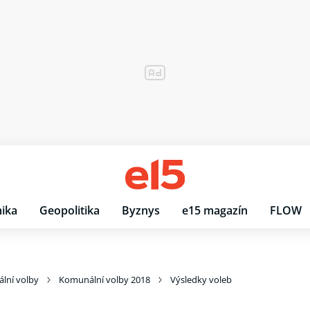
ika
Geopolitika
Byznys
e15 magazín
FLOW
lní volby
Komunální volby 2018
Výsledky voleb