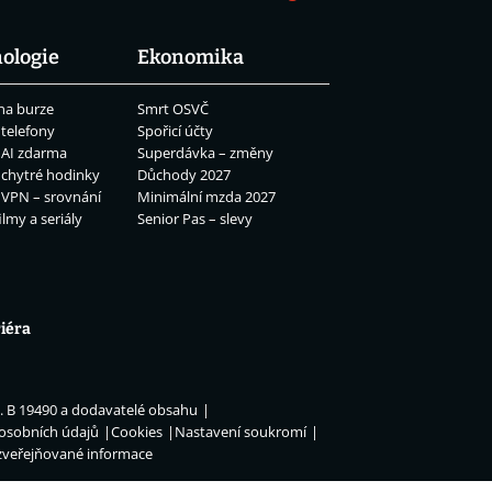
ologie
Ekonomika
na burze
Smrt OSVČ
 telefony
Spořicí účty
 AI zdarma
Superdávka – změny
 chytré hodinky
Důchody 2027
 VPN – srovnání
Minimální mzda 2027
ilmy a seriály
Senior Pas – slevy
iéra
n. B 19490 a dodavatelé obsahu
 osobních údajů
Cookies
Nastavení soukromí
zveřejňované informace