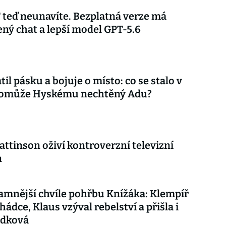
teď neunavíte. Bezplatná verze má
ý chat a lepší model GPT-5.6
til pásku a bojuje o místo: co se stalo v
 pomůže Hyskému nechtěný Adu?
attinson oživí kontroverzní televizní
n
mnější chvíle pohřbu Knížáka: Klempíř
hádce, Klaus vzýval rebelství a přišla i
udková