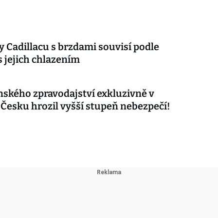
 Cadillacu s brzdami souvisí podle
s jejich chlazením
nského zpravodajství exkluzivně v
 Česku hrozil vyšší stupeň nebezpečí!