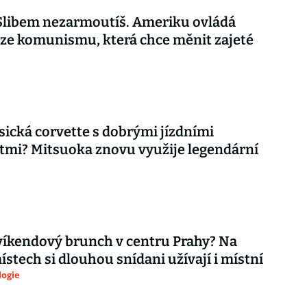
 Slibem nezarmoutíš. Ameriku ovládá
ze komunismu, která chce měnit zajeté
asická corvette s dobrými jízdními
tmi? Mitsuoka znovu využije legendární
íkendový brunch v centru Prahy? Na
ístech si dlouhou snídani užívají i místní
logie