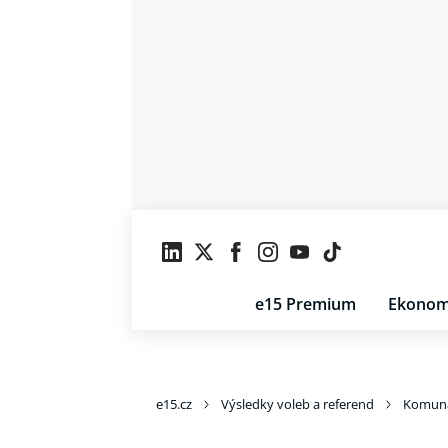
e15 Premium
Ekonom
e15.cz
Výsledky voleb a referend
Komuná