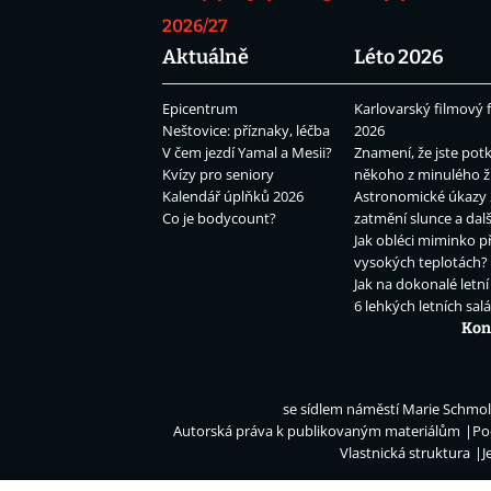
2026/27
Aktuálně
Léto 2026
Epicentrum
Karlovarský filmový f
Neštovice: příznaky, léčba
2026
V čem jezdí Yamal a Mesii?
Znamení, že jste potk
Kvízy pro seniory
někoho z minulého ž
Kalendář úplňků 2026
Astronomické úkazy 
Co je bodycount?
zatmění slunce a dalš
Jak obléci miminko př
vysokých teplotách?
Jak na dokonalé letní
6 lehkých letních sal
Kon
se sídlem náměstí Marie Schmolk
Autorská práva k publikovaným materiálům
Po
Vlastnická struktura
J