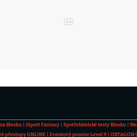
 na Blesku
iSport Fantasy
Spotřebitelské testy Blesku
Ne
vé přestupy ONLINE
Eventový prostor Level 9
OKTAGON 92