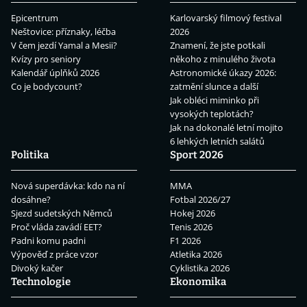
Epicentrum
Karlovarský filmový festival
Neštovice: příznaky, léčba
2026
V čem jezdí Yamal a Mesii?
Znamení, že jste potkali
Kvízy pro seniory
někoho z minulého života
Kalendář úplňků 2026
Astronomické úkazy 2026:
Co je bodycount?
zatmění slunce a další
Jak obléci miminko při
vysokých teplotách?
Jak na dokonalé letní mojito
6 lehkých letních salátů
Politika
Sport 2026
Nová superdávka: kdo na ní
MMA
dosáhne?
Fotbal 2026/27
Sjezd sudetských Němců
Hokej 2026
Proč vláda zavádí EET?
Tenis 2026
Padni komu padni
F1 2026
Výpověď z práce vzor
Atletika 2026
Divoký kačer
Cyklistika 2026
Technologie
Ekonomika