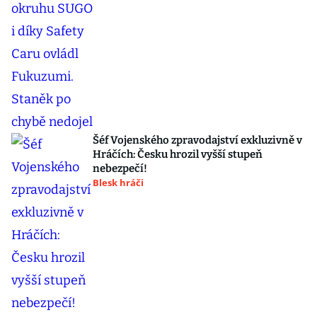
Šéf Vojenského zpravodajství exkluzivně v
Hráčích: Česku hrozil vyšší stupeň
nebezpečí!
Blesk hráči