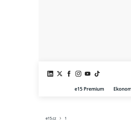
e15 Premium
Ekonom
e15.cz
1