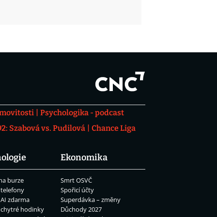
movitosti
Psychologika - podcast
: Szabová vs. Pudilová
Chance Liga
ologie
Ekonomika
na burze
Smrt OSVČ
 telefony
Spořicí účty
 AI zdarma
Superdávka – změny
 chytré hodinky
Důchody 2027