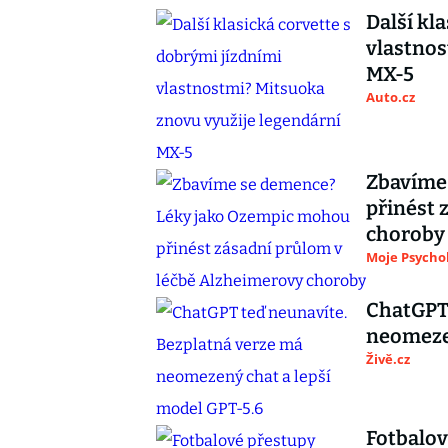
Další kl
vlastnos
MX-5
Auto.cz
Zbavíme
přinést 
choroby
Moje Psycho
ChatGPT 
neomezen
Živě.cz
Fotbalov