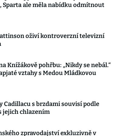
 Sparta ale měla nabídku odmítnout
attinson oživí kontroverzní televizní
n
 na Knížákově pohřbu: „Nikdy se nebál.“
apjaté vztahy s Medou Mládkovou
 Cadillacu s brzdami souvisí podle
s jejich chlazením
nského zpravodajství exkluzivně v