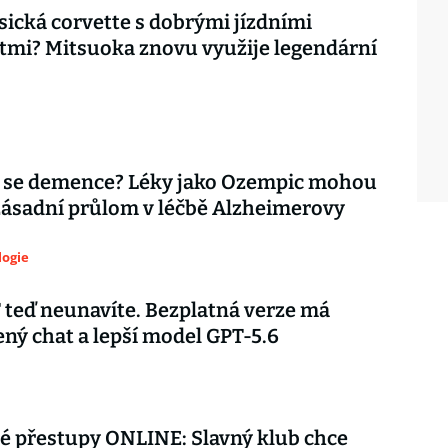
asická corvette s dobrými jízdními
tmi? Mitsuoka znovu využije legendární
 se demence? Léky jako Ozempic mohou
zásadní průlom v léčbě Alzheimerovy
logie
teď neunavíte. Bezplatná verze má
ý chat a lepší model GPT-5.6
é přestupy ONLINE: Slavný klub chce