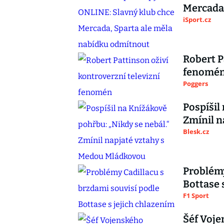
Mercada,
iSport.cz
Robert P
fenomé
Poggers
Pospíšil
Zmínil n
Blesk.cz
Problémy
Bottase 
F1 Sport
Šéf Voje