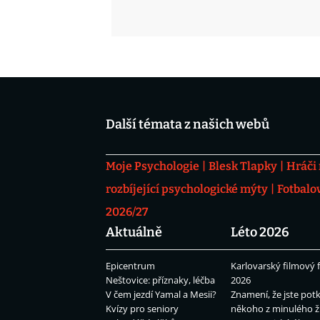
Další témata z našich webů
Moje Psychologie
Blesk Tlapky
Hráči
rozbíjející psychologické mýty
Fotbalo
2026/27
Aktuálně
Léto 2026
Epicentrum
Karlovarský filmový f
Neštovice: příznaky, léčba
2026
V čem jezdí Yamal a Mesii?
Znamení, že jste potk
Kvízy pro seniory
někoho z minulého ž