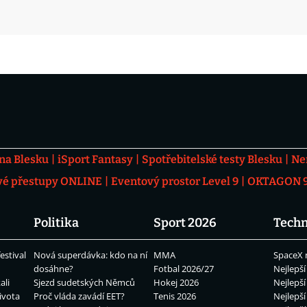
 na Blesku
iSport Fantasy
Spotřebitelské testy Blesku
Ne
vé přestupy ONLINE
Eventový prostor Level 9
OKTAGON 92
Politika
Sport 2026
Techn
estival
Nová superdávka: kdo na ní
MMA
SpaceX 
dosáhne?
Fotbal 2026/27
Nejlepší
ali
Sjezd sudetských Němců
Hokej 2026
Nejlepší
ivota
Proč vláda zavádí EET?
Tenis 2026
Nejlepší