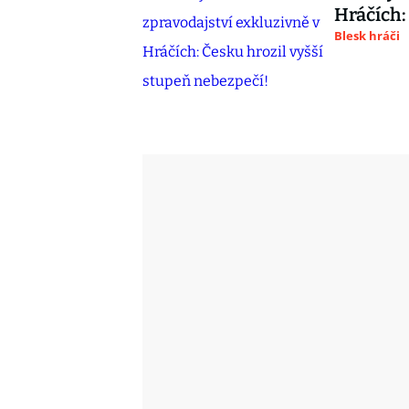
Hráčích:
Blesk hráči