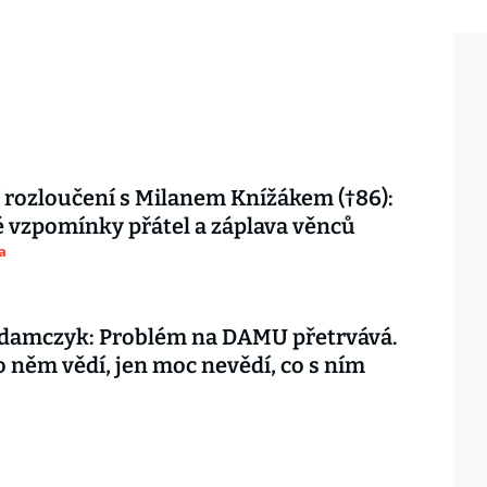
 rozloučení s Milanem Knížákem (†86):
vzpomínky přátel a záplava věnců
a
damczyk: Problém na DAMU přetrvává.
o něm vědí, jen moc nevědí, co s ním