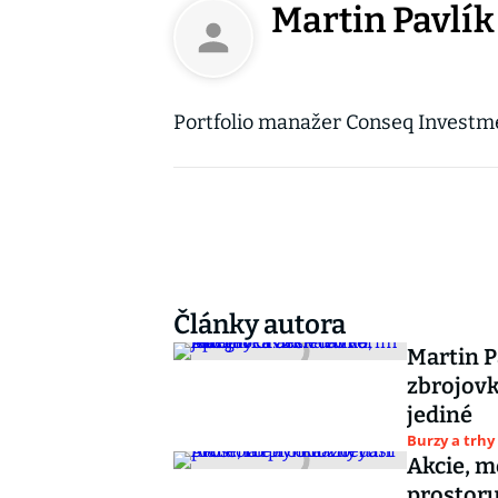
Martin Pavlík
Portfolio manažer Conseq Invest
Články autora
Martin Pa
zbrojovk
jediné
Burzy a trhy
Akcie, m
prostoru