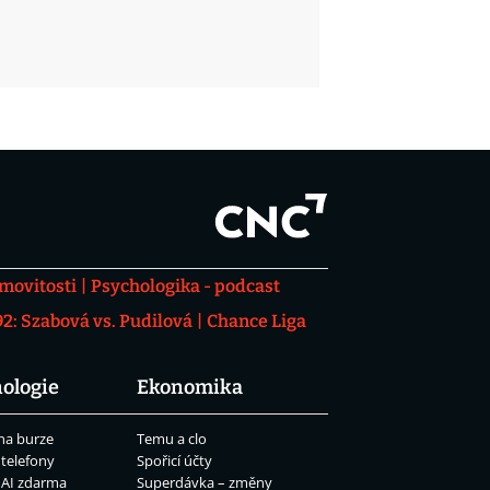
movitosti
Psychologika - podcast
: Szabová vs. Pudilová
Chance Liga
ologie
Ekonomika
na burze
Temu a clo
 telefony
Spořicí účty
 AI zdarma
Superdávka – změny