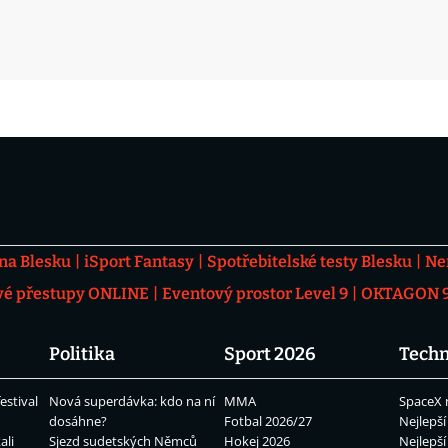
 na Blesku
iSport Fantasy
Spotřebitelské testy Blesku
Ne
vé přestupy ONLINE
Eventový prostor Level 9
OKTAGON 92
Politika
Sport 2026
Techn
estival
Nová superdávka: kdo na ní
MMA
SpaceX 
dosáhne?
Fotbal 2026/27
Nejlepší
ali
Sjezd sudetských Němců
Hokej 2026
Nejlepší