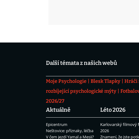
Další témata z našich webů
Moje Psychologie
Blesk Tlapky
Hráči
rozbíjející psychologické mýty
Fotbalo
2026/27
Aktuálně
Léto 2026
Epicentrum
Karlovarský filmový f
Neštovice: příznaky, léčba
2026
V čem jezdí Yamal a Mesii?
Znamení, že jste potk