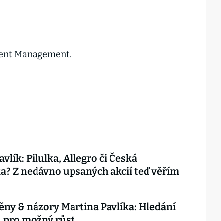
ment Management.
vlík: Pilulka, Allegro či Česká
a? Z nedávno upsaných akcií teď věřím
ěny & názory Martina Pavlíka: Hledání
 pro možný růst