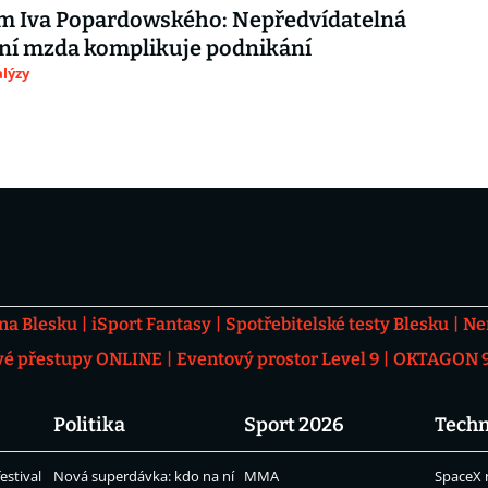
m Iva Popardowského: Nepředvídatelná
ní mzda komplikuje podnikání
lýzy
 na Blesku
iSport Fantasy
Spotřebitelské testy Blesku
Ne
vé přestupy ONLINE
Eventový prostor Level 9
OKTAGON 92
Politika
Sport 2026
Techn
estival
Nová superdávka: kdo na ní
MMA
SpaceX 