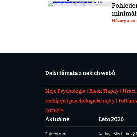
Pohlede
minimál
Názory a ana
Další témata z našich webů
Moje Psychologie
Blesk Tlapky
Hráči
rozbíjející psychologické mýty
Fotbalo
2026/27
Aktuálně
Léto 2026
Epicentrum
Karlovarský filmový f