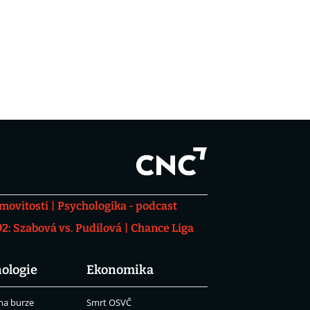
movitosti
Psychologika - podcast
: Szabová vs. Pudilová
Chance Liga
ologie
Ekonomika
na burze
Smrt OSVČ