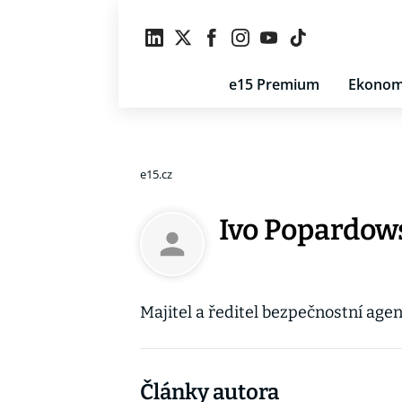
e15 Premium
Ekonom
e15.cz
Ivo Popardow
Majitel a ředitel bezpečnostní a
Články autora