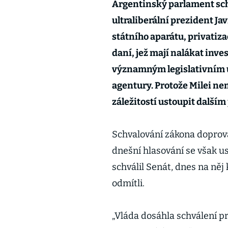
Argentinský parlament schv
ultraliberální prezident Jav
státního aparátu, privatiz
daní, jež mají nalákat inve
významným legislativním ú
agentury. Protože Milei ne
záležitostí ustoupit další
Schvalování zákona doprová
dnešní hlasování se však us
schválil Senát, dnes na něj 
odmítli.
„Vláda dosáhla schválení p