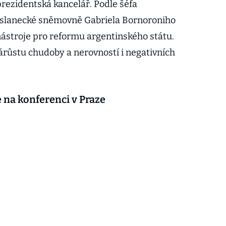
prezidentská kancelář. Podle šéfa
oslanecké sněmovně Gabriela Bornoroniho
nástroje pro reformu argentinského státu.
růstu chudoby a nerovností i negativních
 na konferenci v Praze