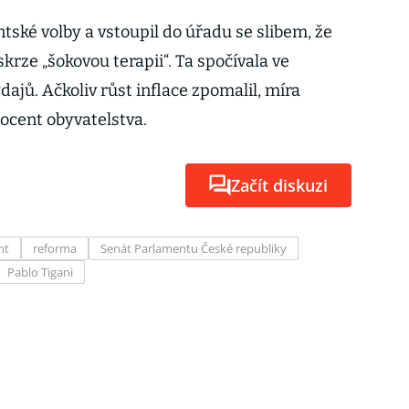
ntské volby a vstoupil do úřadu se slibem, že
skrze „šokovou terapii“. Ta spočívala ve
dajů. Ačkoliv růst inflace zpomalil, míra
ocent obyvatelstva.
Začít diskuzi
nt
reforma
Senát Parlamentu České republiky
Pablo Tigani