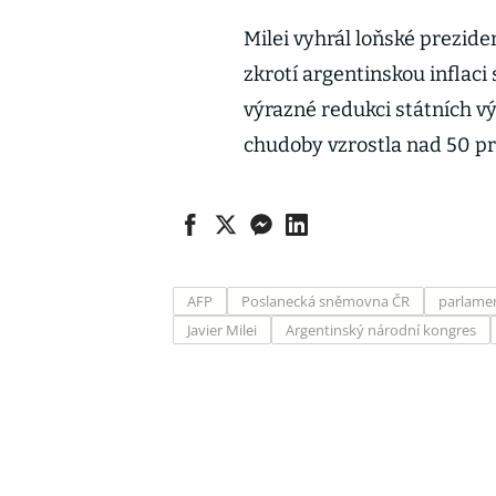
Milei vyhrál loňské prezide
zkrotí argentinskou inflaci 
výrazné redukci státních vý
chudoby vzrostla nad 50 pr
AFP
Poslanecká sněmovna ČR
parlame
Javier Milei
Argentinský národní kongres