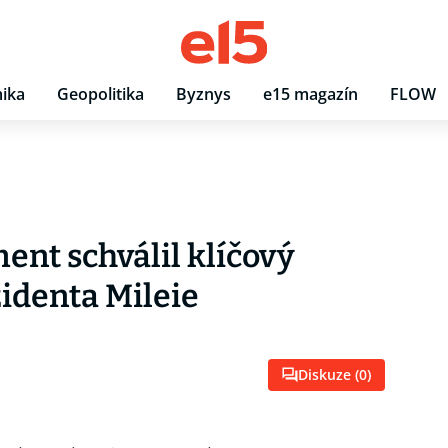
ika
Geopolitika
Byznys
e15 magazín
FLOW
ent schválil klíčový
identa Mileie
Diskuze (
0
)