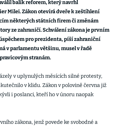
álil balík reforem, který navrhl
ier Milei. Zákon otevírá dveře k zeštíhlení
acím některých státních firem či změnám
story ze zahraničí. Schválení zákona je prvním
spěchem pro prezidenta, píší zahraniční
má v parlamentu většinu, musel v řadě
m pravicovým stranám.
zely v uplynulých měsících silné protesty,
kutečnilo v klidu. Zákon v polovině června již
kývli i poslanci, kteří ho v únoru naopak
rvního zákona, jenž povede ke svobodné a