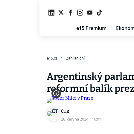
e15 Premium
Ekonom
e15.cz
Zahraniční
Argentinský parlam
reformní balík prez
ČTK
28. června 2024
·
16:01