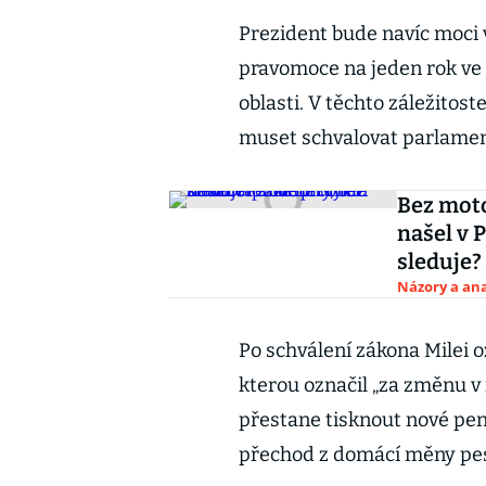
Prezident bude navíc moci
pravomoce na jeden rok ve 
oblasti. V těchto záležito
muset schvalovat parlamen
Bez moto
našel v 
sleduje?
Názory a ana
Po schválení zákona Milei o
kterou označil „za změnu v
přestane tisknout nové pen
přechod z domácí měny pes