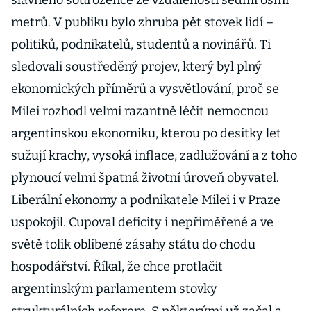
slavného sourozence ze vzdálenosti sedmi osmi
metrů. V publiku bylo zhruba pět stovek lidí –
politiků, podnikatelů, studentů a novinářů. Ti
sledovali soustředěný projev, který byl plný
ekonomických příměrů a vysvětlování, proč se
Milei rozhodl velmi razantně léčit nemocnou
argentinskou ekonomiku, kterou po desítky let
sužují krachy, vysoká inflace, zadlužování a z toho
plynoucí velmi špatná životní úroveň obyvatel.
Liberální ekonomy a podnikatele Milei i v Praze
uspokojil. Cupoval deficity i nepřiměřené a ve
světě tolik oblíbené zásahy státu do chodu
hospodářství. Říkal, že chce protlačit
argentinským parlamentem stovky