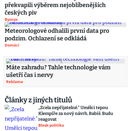
překvapili výběrem nejoblíbenějších
českých piv
Byznys
Meteorologové odhalili první data pro
podzim. Ochlazení se odkládá
Domácí
Máte zahradu? Tahle technologie vám
ušetří čas i nervy
Reklama
Články z jiných titulů
„Zcela nepřijatelné.“ Umělci tepou
Klempíře za nový návrh. Babiš: Budu
reagovat
Blesk politika