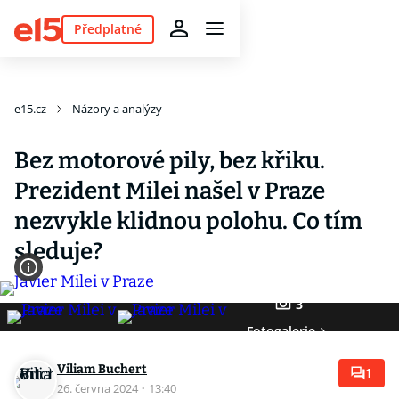
Předplatné
e15.cz
Názory a analýzy
Bez motorové pily, bez křiku.
Prezident Milei našel v Praze
nezvykle klidnou polohu. Co tím
sleduje?
3
Fotogalerie
Viliam Buchert
1
26. června 2024
·
13:40