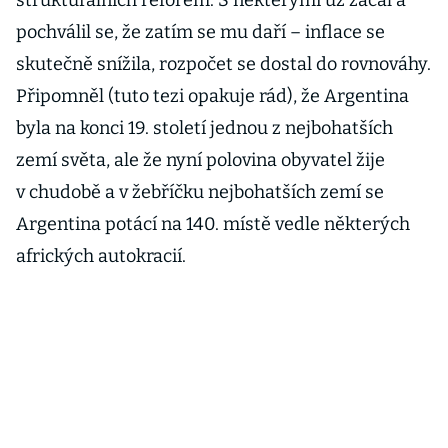
strukturálních reforem. S některými už začal a
pochválil se, že zatím se mu daří – inflace se
skutečně snížila, rozpočet se dostal do rovnováhy.
Připomněl (tuto tezi opakuje rád), že Argentina
byla na konci 19. století jednou z nejbohatších
zemí světa, ale že nyní polovina obyvatel žije
v chudobě a v žebříčku nejbohatších zemí se
Argentina potácí na 140. místě vedle některých
afrických autokracií.