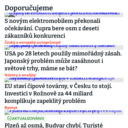
Doporučujeme
S novým elektromobilem překonali
očekávání. Cupra bere osm z deseti
zákazníků konkurenci
Český a evropský autoprůmysl
USA po 28 letech použily mimořádný zásah.
Japonský problém může zasáhnout i
světové trhy, máme se bát?
Názory a analýzy
EU staví čipové továrny, v Česku to stojí.
Investici v Rožnově za 44 miliard
komplikuje zapeklitý problém
Byznys
AKTUALIZOVÁNO
Plzeň až osmá, Budvar chybí. Turisté