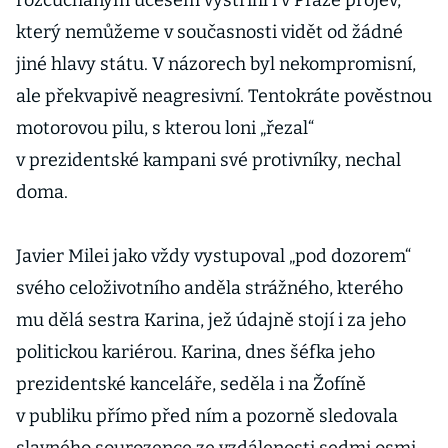
rozcuchaným účesem vystřihl i v Praze projev,
který nemůžeme v současnosti vidět od žádné
jiné hlavy státu. V názorech byl nekompromisní,
ale překvapivě neagresivní. Tentokráte pověstnou
motorovou pilu, s kterou loni „řezal“
v prezidentské kampani své protivníky, nechal
doma.
Javier Milei jako vždy vystupoval „pod dozorem“
svého celoživotního anděla strážného, kterého
mu dělá sestra Karina, jež údajně stojí i za jeho
politickou kariérou. Karina, dnes šéfka jeho
prezidentské kanceláře, seděla i na Žofíně
v publiku přímo před ním a pozorně sledovala