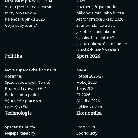
Neštovice: příznaky, léčba
2026
V čem jezdí Yamal a Mesii?
Znamení, že jste potkali
Kvízy pro seniory
někoho z minulého života
Kalendář úplňků 2026
Astronomické úkazy 2026:
Co je bodycount?
zatmění slunce a další
Jak obléci miminko při
vysokých teplotách?
Jak na dokonalé letní mojito
6 lehkých letních salátů
Politika
Sport 2026
Nová superdávka: kdo na ní
MMA
dosáhne?
Fotbal 2026/27
Sjezd sudetských Němců
Hokej 2026
Proč vláda zavádí EET?
Tenis 2026
Padni komu padni
F1 2026
Výpověď z práce vzor
Atletika 2026
Divoký kačer
Cyklistika 2026
Technologie
Ekonomika
SpaceX na burze
Smrt OSVČ
Nejlepší telefony
Spořicí účty