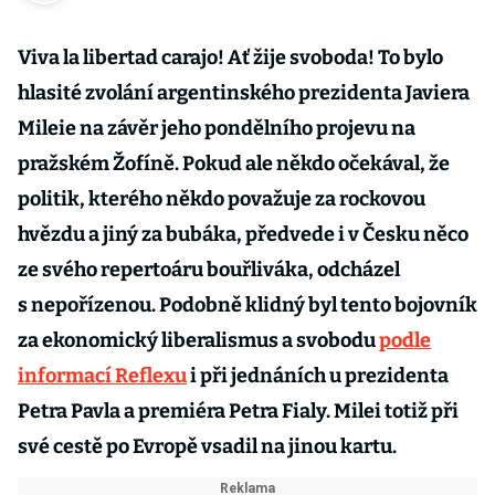
Viva la libertad carajo! Ať žije svoboda! To bylo
hlasité zvolání argentinského prezidenta Javiera
Mileie na závěr jeho pondělního projevu na
pražském Žofíně. Pokud ale někdo očekával, že
politik, kterého někdo považuje za rockovou
hvězdu a jiný za bubáka, předvede i v Česku něco
ze svého repertoáru bouřliváka, odcházel
s nepořízenou. Podobně klidný byl tento bojovník
za ekonomický liberalismus a svobodu
podle
informací Reflexu
i při jednáních u prezidenta
Petra Pavla a premiéra Petra Fialy. Milei totiž při
své cestě po Evropě vsadil na jinou kartu.