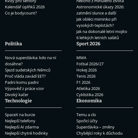
Kvízy pro seniory
někoho z minulého života
Kalendář úplňků 2026
Astronomické úkazy 2026:
Co je bodycount?
zatmění slunce a další
Jak obléci miminko při
vysokých teplotách?
Jak na dokonalé letní mojito
6 lehkých letních salátů
Politika
Sport 2026
Nová superdávka: kdo na ní
MMA
dosáhne?
Fotbal 2026/27
Sjezd sudetských Němců
Hokej 2026
Proč vláda zavádí EET?
Tenis 2026
Padni komu padni
F1 2026
Výpověď z práce vzor
Atletika 2026
Divoký kačer
Cyklistika 2026
Technologie
Ekonomika
SpaceX na burze
Temu a clo
Nejlepší telefony
Spořicí účty
Nejlepší AI zdarma
Superdávka – změny
Nejlepší chytré hodinky
Chybějící roky k důchodu