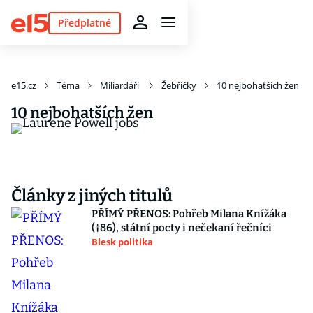
Předplatné
e15.cz
Téma
Miliardáři
Žebříčky
10 nejbohatších žen
10 nejbohatších žen
Články z jiných titulů
PŘÍMÝ PŘENOS: Pohřeb Milana Knížáka
(†86), státní pocty i nečekaní řečníci
Blesk politika