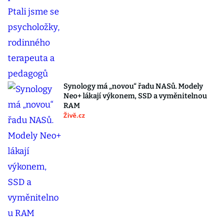
Synology má „novou“ řadu NASů. Modely
Neo+ lákají výkonem, SSD a vyměnitelnou
RAM
Živě.cz