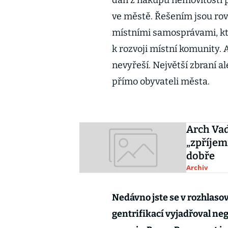
daň z nákupu nemovitosti pr
ve městě. Řešením jsou ro
místními samosprávami, kte
k rozvoji místní komunity. 
nevyřeší. Největší zbraní a
přímo obyvateli města.
Arch Vad
„zpříjem
dobře
Archiv
Nedávno jste se v rozhlasov
gentrifikací vyjadřoval ne