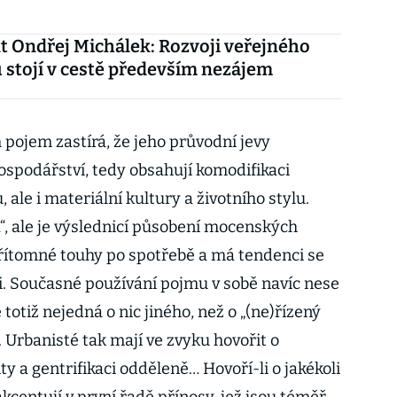
t Ondřej Michálek: Rozvoji veřejného
 stojí v cestě především nezájem
 pojem zastírá, že jeho průvodní jevy
hospodářství, tedy obsahují komodifikaci
 ale i materiální kultury a životního stylu.
“, ale je výslednicí působení mocenských
ítomné touhy po spotřebě a má tendenci se
ti. Současné používání pojmu v sobě navíc nese
totiž nejedná o nic jiného, než o „(ne)řízený
. Urbanisté tak mají ve zvyku hovořit o
ty a gentrifikaci odděleně… Hovoří-li o jakékoli