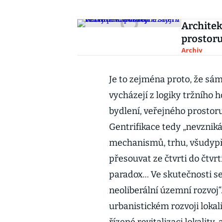
Architek
prostoru
Archiv
Je to zejména proto, že sám
vycházejí z logiky tržního 
bydlení, veřejného prostoru,
Gentrifikace tedy „nevzniká
mechanismů, trhu, všudypř
přesouvat ze čtvrti do čtvr
paradox… Ve skutečnosti se 
neoliberální územní rozvoj“
urbanistickém rozvoji lokali