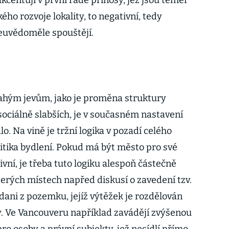
 akcentují v první řadě přínosy, jež jsou téměř
ho rozvoje lokality, to negativní, tedy
 neuvědoměle spouštějí.
lahým jevům, jako je proměna struktury
sociálně slabších, je v současném nastavení
. Na vině je tržní logika v pozadí celého
litika bydlení. Pokud má být město pro své
ivní, je třeba tuto logiku alespoň částečně
kterých místech napřed diskusí o zavedení tzv.
 dani z pozemku, jejíž výtěžek je rozdělován
. Ve Vancouveru například zavádějí zvýšenou