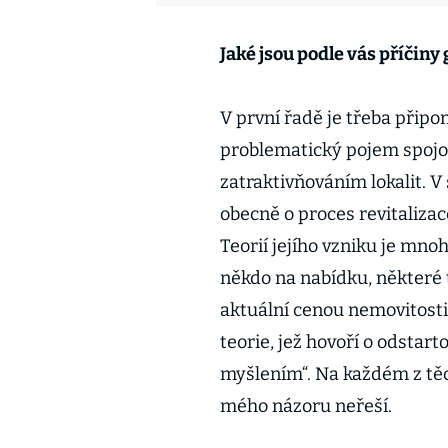
Jaké jsou podle vás příčiny
V první řadě je třeba připo
problematický pojem spojov
zatraktivňováním lokalit. 
obecně o proces revitalizac
Teorií jejího vzniku je mno
někdo na nabídku, některé t
aktuální cenou nemovitosti 
teorie, jež hovoří o odstart
myšlením“. Na každém z těc
mého názoru neřeší.