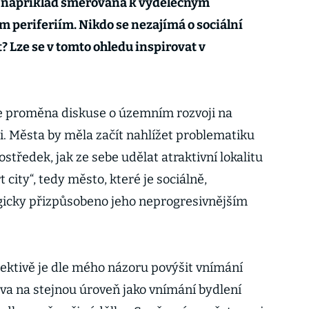
je například směřována k výdělečným
ním periferiím. Nikdo se nezajímá o sociální
t? Lze se v tomto ohledu inspirovat v
 proměna diskuse o územním rozvoji na
vni. Města by měla začít nahlížet problematiku
středek, jak ze sebe udělat atraktivní lokalitu
t city“, tedy město, které je sociálně,
gicky přizpůsobeno jeho neprogresivnějším
ktivě je dle mého názoru povýšit vnímání
áva na stejnou úroveň jako vnímání bydlení