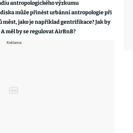
tudiu antropologického výzkumu
diska může přinést urbánní antropologie při
 měst, jako je například gentrifikace? Jak by
 A měl by se regulovat AirBnB?