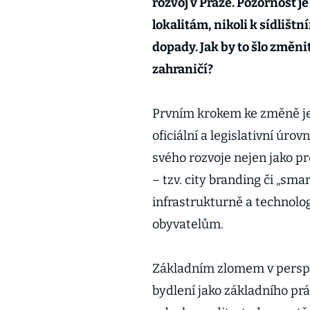
rozvoj v Praze. Pozornost 
lokalitám, nikoli k sídlišt
dopady. Jak by to šlo změni
zahraničí?
Prvním krokem ke změně je
oficiální a legislativní úro
svého rozvoje nejen jako pro
– tzv. city branding či „smar
infrastrukturně a technolo
obyvatelům.
Základním zlomem v perspe
bydlení jako základního pr