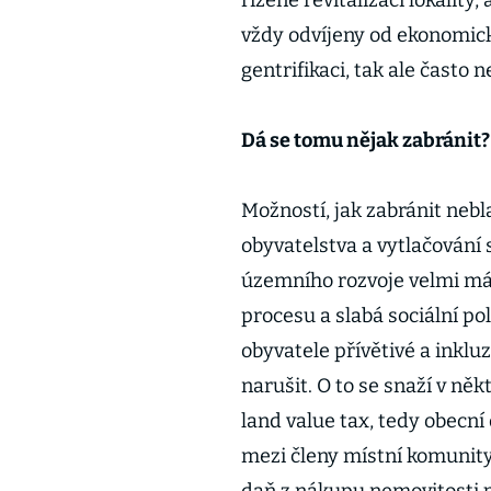
řízené revitalizaci lokality,
vždy odvíjeny od ekonomické
gentrifikaci, tak ale často
Dá se tomu nějak zabránit?
Možností, jak zabránit neb
obyvatelstva a vytlačování 
územního rozvoje velmi málo
procesu a slabá sociální po
obyvatele přívětivé a inkluz
narušit. O to se snaží v ně
land value tax, tedy obecní
mezi členy místní komunity