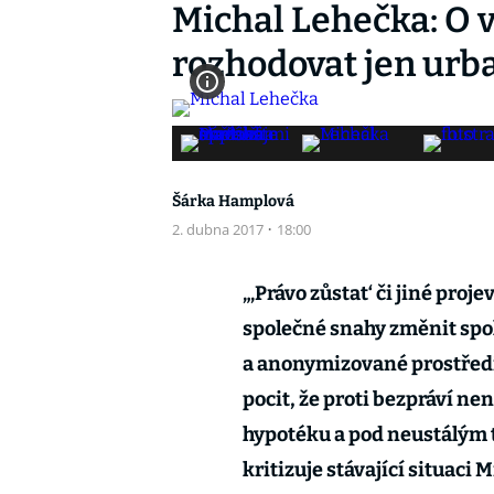
Michal Lehečka: O 
rozhodovat jen urban
Šárka Hamplová
2. dubna 2017
·
18:00
„‚Právo zůstat‘ či jiné pro
společné snahy změnit spo
a anonymizované prostředí 
pocit, že proti bezpráví nen
hypotéku a pod neustálým tl
kritizuje stávající situaci