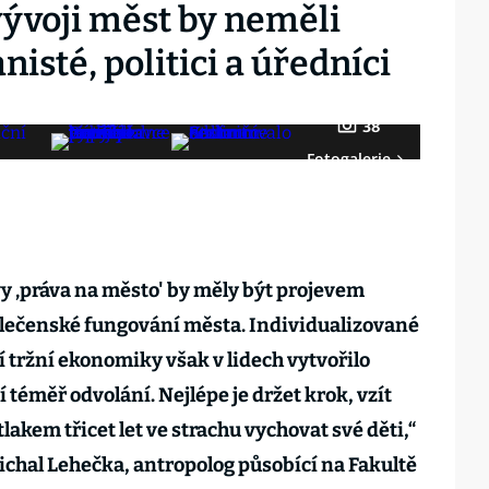
vývoji měst by neměli
isté, politici a úředníci
38
Fotogalerie
jevy ‚práva na město' by měly být projevem
lečenské fungování města. Individualizované
tržní ekonomiky však v lidech vytvořilo
í téměř odvolání. Nejlépe je držet krok, vzít
akem třicet let ve strachu vychovat své děti,“
 Michal Lehečka, antropolog působící na Fakultě