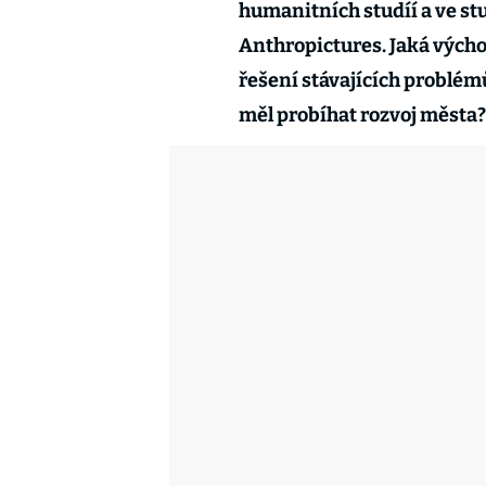
humanitních studíí a ve s
Anthropictures. Jaká výcho
řešení stávajících problémů
měl probíhat rozvoj města?