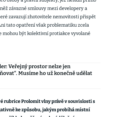
o osoby a právní subjekty, jež nesídlí přímo
vněž závazné smlouvy mezi developery a
ré zavazují zhotovitele nemovitosti přispět
Ani tato opatření však problematiku zcela
le mohou být kolektivní protiakce vyvolané
er: Veřejný prostor nelze jen
ňovat“. Musíme ho už konečně udělat
é rubrice Prolomit vlny právě v souvislosti s
gativně ke způsobu, jakým probíhá místní