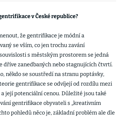
 gentrifikace v České republice?
menout, že gentrifikace je módní a
aný se vším, co jen trochu zavání
V souvislosti s městským prostorem se jedná
e dříve zanedbaných nebo stagnujících čtvrtí.
ho, někdo se soustředí na stranu poptávky,
eorie gentrifikace se odvíjejí od rozdílu mezi
a její potenciální cenou. Důležité jsou také
ování gentrifikace obyvateli s „kreativním
hto pohledů něco je, základní problém ale dle