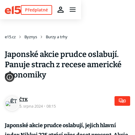
Předplatné
e15.cz
Byznys
Burzy a trhy
Japonské akcie prudce oslabují.
Panuje strach z recese americké
ekonomiky
ČTK
0
5. srpna 2024
·
08:15
Japonské akcie prudce oslabují, jejich hlavní