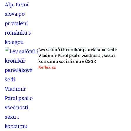
Lev salónů i kronikář panelákové šedi:
Vladimír Páral psal o všednosti, sexu i
konzumu socialismu v ČSSR
Reflex.cz