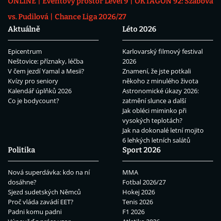
ONLINE
Eventový prostor Level 9
OKTAGON 92: Szabová
vs. Pudilová
Chance Liga 2026/27
Aktuálně
Léto 2026
Epicentrum
Karlovarský filmový festival
Neštovice: příznaky, léčba
2026
V čem jezdí Yamal a Mesii?
Znamení, že jste potkali
Kvízy pro seniory
někoho z minulého života
Kalendář úplňků 2026
Astronomické úkazy 2026:
Co je bodycount?
zatmění slunce a další
Jak obléci miminko při
vysokých teplotách?
Jak na dokonalé letní mojito
6 lehkých letních salátů
Politika
Sport 2026
Nová superdávka: kdo na ní
MMA
dosáhne?
Fotbal 2026/27
Sjezd sudetských Němců
Hokej 2026
Proč vláda zavádí EET?
Tenis 2026
Padni komu padni
F1 2026