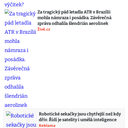
Za tragický pád letadla ATR v Brazílii
mohla námraza i posádka. Závěrečná
zpráva odhalila šlendrián aerolinek
Živě.cz
Robotické sekačky jsou chytřejší než kdy
dřív. Řídí je satelity i umělá inteligence
Reklama