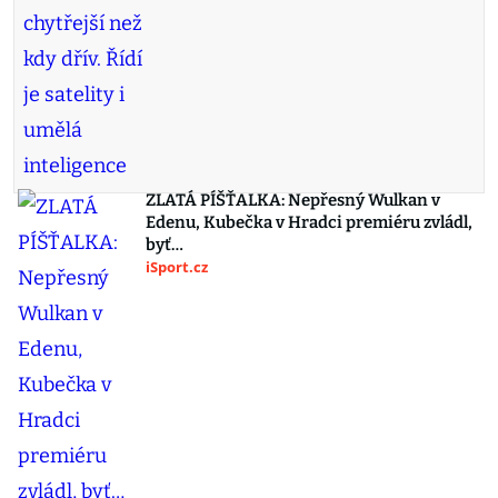
ZLATÁ PÍŠŤALKA: Nepřesný Wulkan v
Edenu, Kubečka v Hradci premiéru zvládl,
byť…
iSport.cz