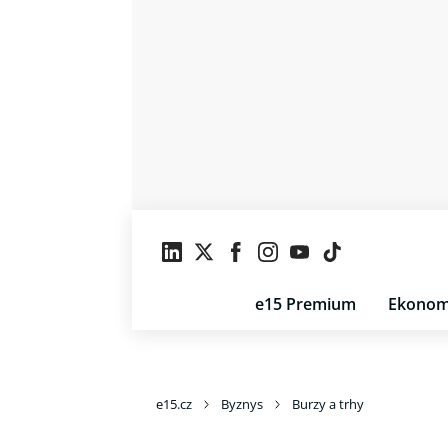
e15 Premium
Ekonom
e15.cz
Byznys
Burzy a trhy