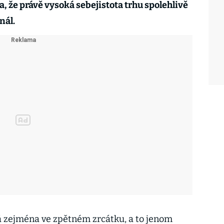
, že právě vysoká sebejistota trhu spolehlivě
nál.
á zejména ve zpětném zrcátku, a to jenom