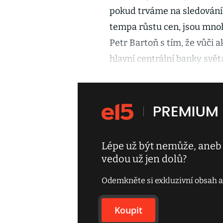
pokud trváme na sledování 
tempa růstu cen, jsou mno
Petr Bartoň s tím, že vůči
hlavní centrální banky svět
Lépe už být nemůže, aneb t
vedou už jen dolů?
Odemkněte si exkluzivní obsah a
Koupit