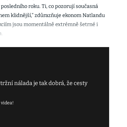
posledního roku. Ti, co pozorují současná
hem klidnější,“ zdůrazňuje ekonom Natlandu
 akciím jsou momentálně extrémně šetrné i
a.
ržní nálada je tak dobrá, že cesty
 videa!