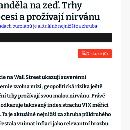
anděla na zeď. Trhy
ecesi a prožívají nirvánu
Diskuze (
0
)
kcie na Wall Street ukazují suverénní
ie zvolna mizí, geopolitická rizika ještě
ní trhy prožívají svou malou nirvánu. Právě
 odkazuje takzvaný index strachu VIX měřící
 Ta je aktuálně nejnižší za zhruba půldruhého
řestala vnímat inflaci jako relevantní hrozbu.