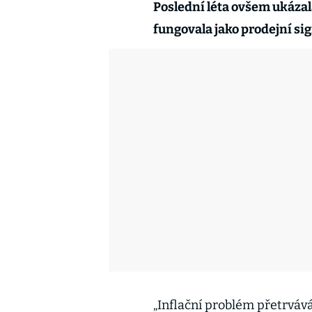
Poslední léta ovšem ukázala
fungovala jako prodejní sig
„Inflační problém přetrváv