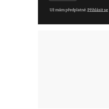
Už mám předplatné.
Přihlásit se