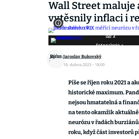
Wall Street maluje 
vytěsnily inflaci i r
2
Fotogalerie
Jaroslav Bukovský
18. dubna 2023
·
18:00
Píše se říjen roku 2021 a a
historické maximum. Pandem
nejsou hmatatelná a finanč
na tento okamžik aktuálně
neurózu v řadách burziánů.
roku, když část investorů p