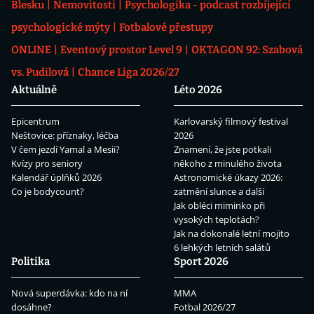
Blesku
Nemovitosti
Psychologika - podcast rozbíjející
psychologické mýty
Fotbalové přestupy
ONLINE
Eventový prostor Level 9
OKTAGON 92: Szabová
vs. Pudilová
Chance Liga 2026/27
Aktuálně
Léto 2026
Epicentrum
Karlovarský filmový festival
Neštovice: příznaky, léčba
2026
V čem jezdí Yamal a Mesii?
Znamení, že jste potkali
Kvízy pro seniory
někoho z minulého života
Kalendář úplňků 2026
Astronomické úkazy 2026:
Co je bodycount?
zatmění slunce a další
Jak obléci miminko při
vysokých teplotách?
Jak na dokonalé letní mojito
6 lehkých letních salátů
Politika
Sport 2026
Nová superdávka: kdo na ní
MMA
dosáhne?
Fotbal 2026/27