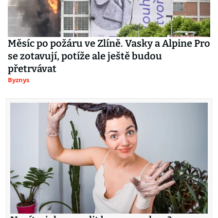
Měsíc po požáru ve Zlíně. Vasky a Alpine Pro
se zotavují, potíže ale ještě budou
přetrvávat
Byznys