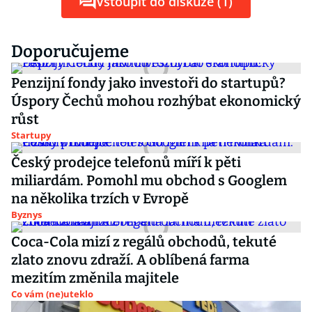
Vstoupit do diskuze (1)
Doporučujeme
Penzijní fondy jako investoři do startupů?
Úspory Čechů mohou rozhýbat ekonomický
růst
Startupy
Český prodejce telefonů míří k pěti
miliardám. Pomohl mu obchod s Googlem
na několika trzích v Evropě
Byznys
Coca-Cola mizí z regálů obchodů, tekuté
zlato znovu zdraží. A oblíbená farma
mezitím změnila majitele
Co vám (ne)uteklo