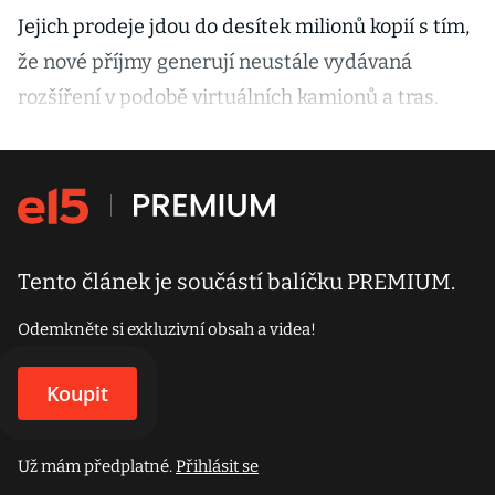
Jejich prodeje jdou do desítek milionů kopií s tím,
že nové příjmy generují neustále vydávaná
rozšíření v podobě virtuálních kamionů a tras.
Tento článek je součástí balíčku PREMIUM.
Odemkněte si exkluzivní obsah a videa!
Koupit
Už mám předplatné.
Přihlásit se