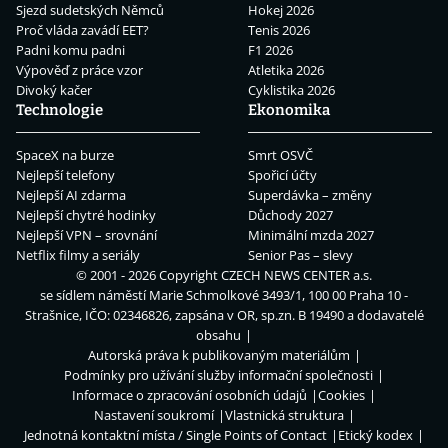
Sjezd sudetských Němců
Hokej 2026
Proč vláda zavádí EET?
Tenis 2026
Padni komu padni
F1 2026
Výpověď z práce vzor
Atletika 2026
Divoký kačer
Cyklistika 2026
Technologie
Ekonomika
SpaceX na burze
Smrt OSVČ
Nejlepší telefony
Spořicí účty
Nejlepší AI zdarma
Superdávka – změny
Nejlepší chytré hodinky
Důchody 2027
Nejlepší VPN – srovnání
Minimální mzda 2027
Netflix filmy a seriály
Senior Pas – slevy
© 2001 - 2026 Copyright
CZECH NEWS CENTER a.s.
se sídlem náměstí Marie Schmolkové 3493/1, 100 00 Praha 10 -
Strašnice, IČO: 02346826, zapsána v OR, sp.zn. B 19490 a dodavatelé
obsahu
Autorská práva k publikovaným materiálům
Podmínky pro užívání služby informační společnosti
Informace o zpracování osobních údajů
Cookies
Nastavení soukromí
Vlastnická struktura
Jednotná kontaktní místa / Single Points of Contact
Etický kodex