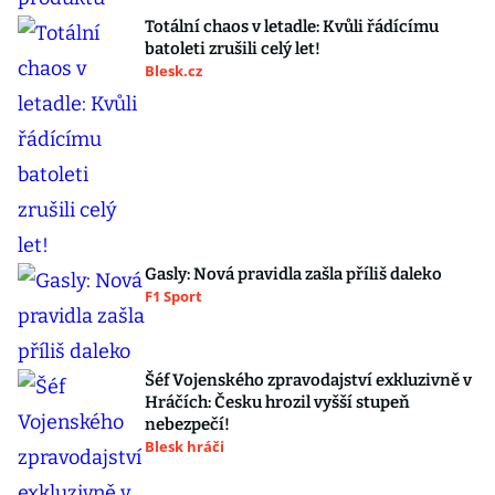
Totální chaos v letadle: Kvůli řádícímu
batoleti zrušili celý let!
Blesk.cz
Gasly: Nová pravidla zašla příliš daleko
F1 Sport
Šéf Vojenského zpravodajství exkluzivně v
Hráčích: Česku hrozil vyšší stupeň
nebezpečí!
Blesk hráči