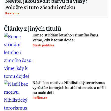
Nevíte, jakou zvolit barvu na vlasy?
Položte si tuto zásadní otázku
Reklama
Články z jiných titulů
Konec střídání letního i zimního času:
Víme, kdy k tomu dojde!
Blesk politika
Násilí bez motivu. Nihilistický terorismus
vyrůstá z temných koutů internetu a míří i
na malé děti
Reflex.cz