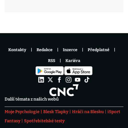
Kontakty
Redakce
Inzerce
Předplatné
RSS
Kariéra
Další témata z našich webů
Moje Psychologie
Blesk Tlapky
Hráči na Blesku
iSport
Fantasy
Spotřebitelské testy