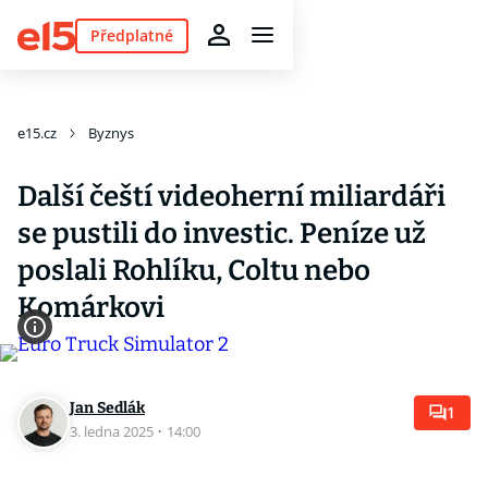
Předplatné
e15.cz
Byznys
Další čeští videoherní miliardáři
se pustili do investic. Peníze už
poslali Rohlíku, Coltu nebo
Komárkovi
Jan Sedlák
1
3. ledna 2025
·
14:00