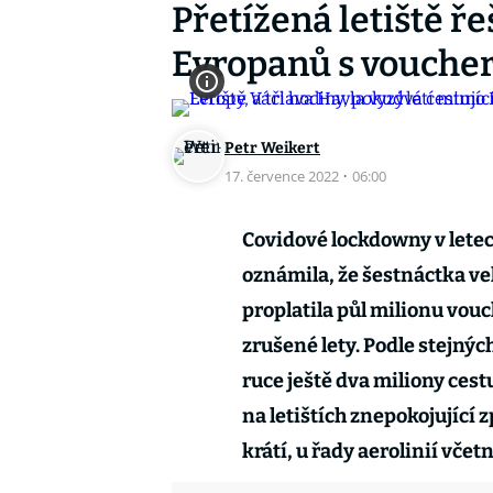
Přetížená letiště ř
Evropanů s voucher
Petr Weikert
17. července 2022
·
06:00
Covidové lockdowny v letec
oznámila, že šestnáctka v
proplatila půl milionu vou
zrušené lety. Podle stejnýc
ruce ještě dva miliony cest
na letištích znepokojující 
krátí, u řady aerolinií včet