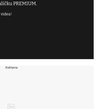
balíčku PREMIUM.
 videa!