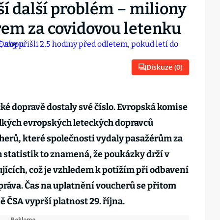
eší další problém – miliony
em za covidovou letenku
Diskuze (
0
)
ké dopravě dostaly své číslo. Evropská komise
elkých evropských leteckých dopravců
cherů, které společnosti vydaly pasažérům za
h statistik to znamená, že poukázky drží v
ujících, což je vzhledem k potížím při odbavení
zpráva. Čas na uplatnění voucherů se přitom
ně ČSA vyprší platnost 29. října.