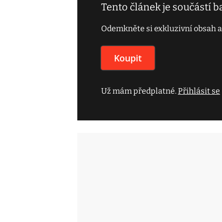
Tento článek je součástí 
Odemkněte si exkluzivní obsah a
Koupit
Už mám předplatné.
Přihlásit se