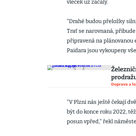
vleček už začaly.
"Drahé budou přeložky silni
Trať se narovnaná, přibude
připravená na plánovanou el
Paidara jsou vykoupeny vš
Železnič
prodraž
Doprava a lo
"V Plzni nás ještě čekají dv
být do konce roku 2022, těž
posun vpřed," řekl náměste