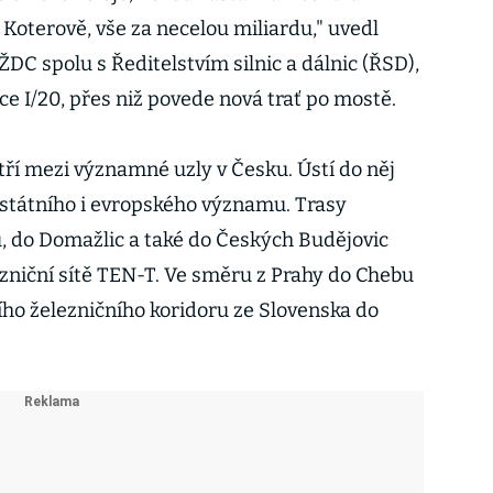
 Koterově, vše za necelou miliardu," uvedl
ŽDC spolu s Ředitelstvím silnic a dálnic (ŘSD),
ice I/20, přes niž povede nová trať po mostě.
tří mezi významné uzly v Česku. Ústí do něj
lostátního i evropského významu. Trasy
 do Domažlic a také do Českých Budějovic
ezniční sítě TEN-T. Ve směru z Prahy do Chebu
tního železničního koridoru ze Slovenska do