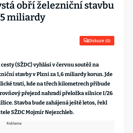
ystá obří železniční stavbu
1,5 miliardy
Diskuze (
0
)
 cesty (SŽDC) vyhlásí v červnu soutěž na
niční stavby v Plzni za 1,6 miliardy korun. Jde
cké trati, kde na třech kilometrech přibude
rovňový přejezd nahradí přeložka silnice I/26
ce. Stavba bude zahájená ještě letos, řekl
tele SŽDC Mojmír Nejezchleb.