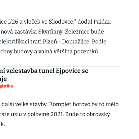
ce I/26 a vleček ve Škodovce," dodal Paidar.
 nová zastávka Skvrňany. Železnice bude
ektrifikaci trati Plzeň - Domažlice. Podle
echny budovy a valná většina pozemků.
ní velestavba tunel Ejpovice se
uje
gistika
ě další velké stavby. Komplet hotovo by to mělo
iště uzlu v polovině 2021. Bude to obrovský
k.