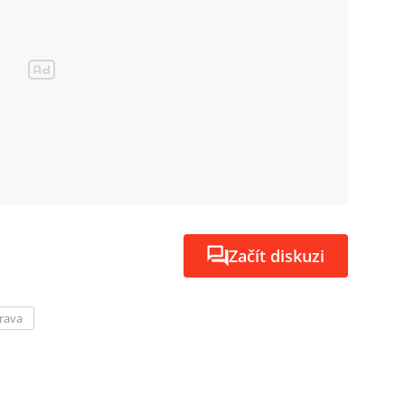
Začít diskuzi
prava