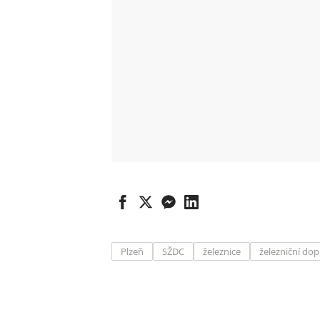
Plzeň
SŽDC
železnice
železniční do