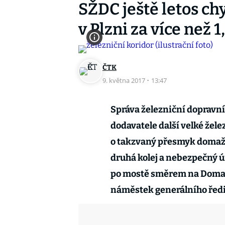
SŽDC ještě letos ch
v Plzni za více než 
ČTK
9. května 2017
·
13:47
Správa železniční dopravní
dodavatele další velké želez
o takzvaný přesmyk domažli
druhá kolej a nebezpečný ú
po mostě směrem na Domažli
náměstek generálního ředi