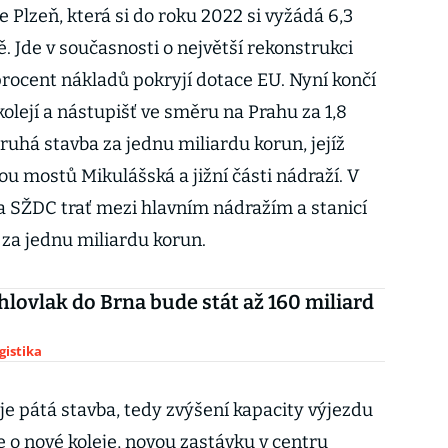
e Plzeň, která si do roku 2022 si vyžádá 6,3
ě. Jde v současnosti o největší rekonstrukci
procent nákladů pokryjí dotace EU. Nyní končí
kolejí a nástupišť ve směru na Prahu za 1,8
ruhá stavba za jednu miliardu korun, jejíž
vou mostů Mikulášská a jižní části nádraží. V
 SŽDC trať mezi hlavním nádražím a stanicí
 za jednu miliardu korun.
hlovlak do Brna bude stát až 160 miliard
gistika
 je pátá stavba, tedy zvýšení kapacity výjezdu
 o nové koleje, novou zastávku v centru