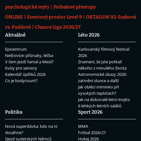
psychologické mýty
Fotbalové přestupy
ONLINE
Eventový prostor Level 9
OKTAGON 92: Szabová
vs. Pudilová
Chance Liga 2026/27
Aktuálně
Léto 2026
Epicentrum
Karlovarský filmový festival
Neštovice: příznaky, léčba
2026
V čem jezdí Yamal a Mesii?
Znamení, že jste potkali
Kvízy pro seniory
někoho z minulého života
Kalendář úplňků 2026
Astronomické úkazy 2026:
Co je bodycount?
zatmění slunce a další
Jak obléci miminko při
vysokých teplotách?
Jak na dokonalé letní mojito
6 lehkých letních salátů
Politika
Sport 2026
Nová superdávka: kdo na ní
MMA
dosáhne?
Fotbal 2026/27
Sjezd sudetských Němců
Hokej 2026