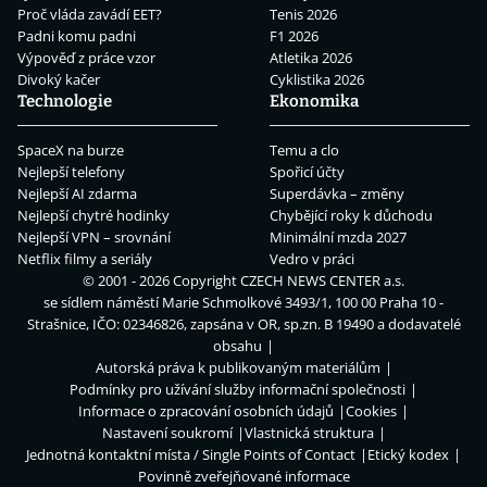
Proč vláda zavádí EET?
Tenis 2026
Padni komu padni
F1 2026
Výpověď z práce vzor
Atletika 2026
Divoký kačer
Cyklistika 2026
Technologie
Ekonomika
SpaceX na burze
Temu a clo
Nejlepší telefony
Spořicí účty
Nejlepší AI zdarma
Superdávka – změny
Nejlepší chytré hodinky
Chybějící roky k důchodu
Nejlepší VPN – srovnání
Minimální mzda 2027
Netflix filmy a seriály
Vedro v práci
© 2001 - 2026 Copyright
CZECH NEWS CENTER a.s.
se sídlem náměstí Marie Schmolkové 3493/1, 100 00 Praha 10 -
Strašnice, IČO: 02346826, zapsána v OR, sp.zn. B 19490 a dodavatelé
obsahu
Autorská práva k publikovaným materiálům
Podmínky pro užívání služby informační společnosti
Informace o zpracování osobních údajů
Cookies
Nastavení soukromí
Vlastnická struktura
Jednotná kontaktní místa / Single Points of Contact
Etický kodex
Povinně zveřejňované informace