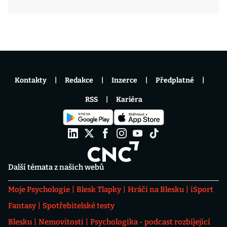
Kontakty
Redakce
Inzerce
Předplatné
RSS
Kariéra
Další témata z našich webů
Moje Psychologie
Blesk Tlapky
Hráči na Blesku
iSport
Fantasy
Spotřebitelské testy
Blesku
Nemovitosti
Psychologika - podcast rozbíjející