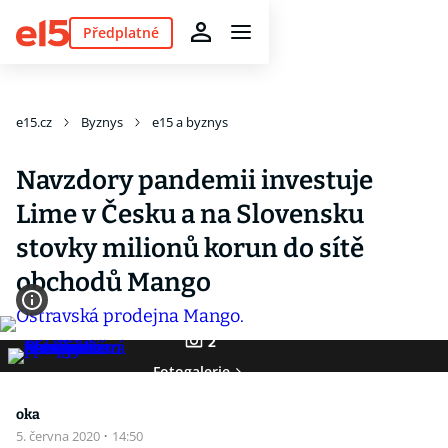
Předplatné
e15.cz
Byznys
e15 a byznys
Navzdory pandemii investuje
Lime v Česku a na Slovensku
stovky milionů korun do sítě
obchodů Mango
2
Fotogalerie
oka
5. června 2020
·
14:50