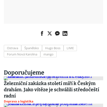
Ostrava
Španělsko
Hugo Boss
LIME
Forum Nová Karolina
mango
Doporučujeme
Železniční zakázka století míří k Českým
drahám. Jako vítěze je schválili středočeští
radní
Doprava a logistika