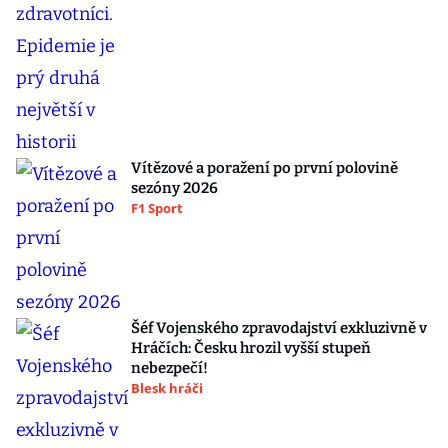
Vítězové a poražení po první polovině
sezóny 2026
F1 Sport
Šéf Vojenského zpravodajství exkluzivně v
Hráčích: Česku hrozil vyšší stupeň
nebezpečí!
Blesk hráči