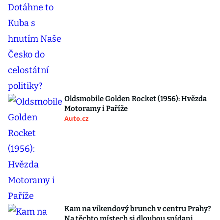
Oldsmobile Golden Rocket (1956): Hvězda
Motoramy i Paříže
Auto.cz
Kam na víkendový brunch v centru Prahy?
Na těchto místech si dlouhou snídani