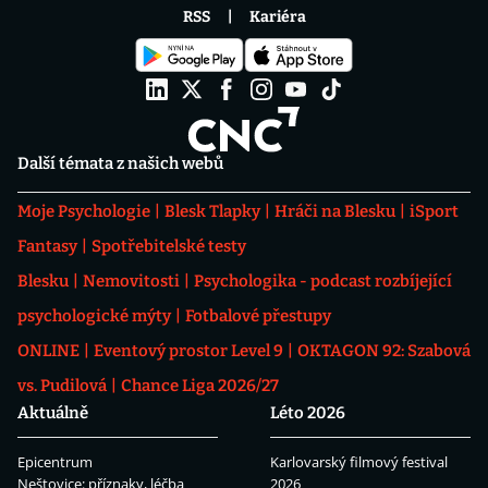
RSS
Kariéra
Další témata z našich webů
Moje Psychologie
Blesk Tlapky
Hráči na Blesku
iSport
Fantasy
Spotřebitelské testy
Blesku
Nemovitosti
Psychologika - podcast rozbíjející
psychologické mýty
Fotbalové přestupy
ONLINE
Eventový prostor Level 9
OKTAGON 92: Szabová
vs. Pudilová
Chance Liga 2026/27
Aktuálně
Léto 2026
Epicentrum
Karlovarský filmový festival
Neštovice: příznaky, léčba
2026