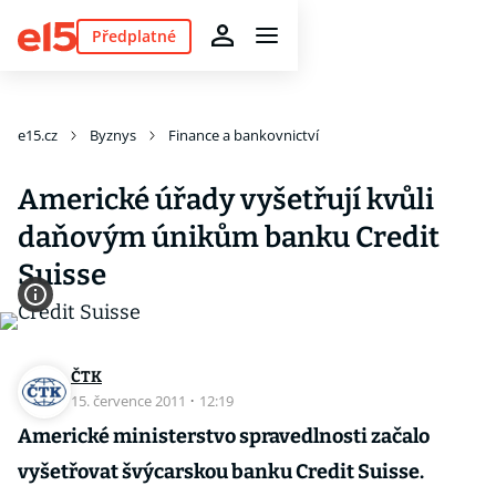
Předplatné
e15.cz
Byznys
Finance a bankovnictví
Americké úřady vyšetřují kvůli
daňovým únikům banku Credit
Suisse
ČTK
15. července 2011
·
12:19
Americké ministerstvo spravedlnosti začalo
vyšetřovat švýcarskou banku Credit Suisse.