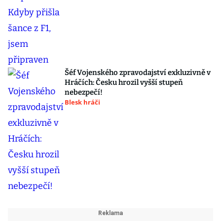
Šéf Vojenského zpravodajství exkluzivně v
Hráčích: Česku hrozil vyšší stupeň
nebezpečí!
Blesk hráči