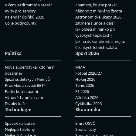
V čem jezdí Yamal a Mesii?
Znamení, že jste potkali
Kvízy pro seniory
někoho z minulého života
Kalendář úplňků 2026
Astronomické úkazy 2026:
Co je bodycount?
zatmění slunce a další
Jak obléci miminko při
vysokých teplotách?
Jak na dokonalé letní mojito
6 lehkých letních salátů
Politika
Sport 2026
Nová superdávka: kdo na ní
MMA
dosáhne?
Fotbal 2026/27
Sjezd sudetských Němců
Hokej 2026
Proč vláda zavádí EET?
Tenis 2026
Padni komu padni
F1 2026
Výpověď z práce vzor
Atletika 2026
Divoký kačer
Cyklistika 2026
Technologie
Ekonomika
SpaceX na burze
Smrt OSVČ
Nejlepší telefony
Spořicí účty
Nejlepší AI zdarma
Superdávka – změny