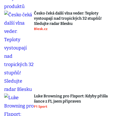
Česko čeká další vlna veder: Teploty
vystoupají nad tropických 32 stupňů!
Sledujte radar Blesku
Blesk.cz
Luke Browning pro F1sport: Kdyby přišla
šance z F1, jsem připraven
F1 Sport