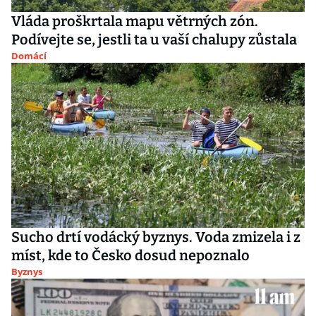
Vláda proškrtala mapu větrných zón.
Podívejte se, jestli ta u vaší chalupy zůstala
Domácí
Sucho drtí vodácký byznys. Voda zmizela i z
míst, kde to Česko dosud nepoznalo
Byznys