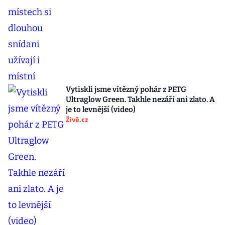
Vytiskli jsme vítězný pohár z PETG
Ultraglow Green. Takhle nezáří ani zlato. A
je to levnější (video)
Živě.cz