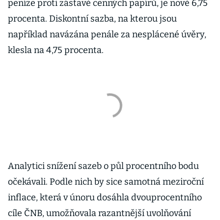
peníze proti zástavě cenných papírů, je nově 6,75
procenta. Diskontní sazba, na kterou jsou
například navázána penále za nesplácené úvěry,
klesla na 4,75 procenta.
Analytici snížení sazeb o půl procentního bodu
očekávali. Podle nich by sice samotná meziroční
inflace, která v únoru dosáhla dvouprocentního
cíle ČNB, umožňovala razantnější uvolňování