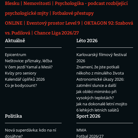
Blesku
Nemovitosti
Psychologika - podcast rozbíjející
psychologické mýty
Fotbalové přestupy
ONLINE
Eventový prostor Level 9
OKTAGON 92: Szabová
vs. Pudilová
Chance Liga 2026/27
Aktuálně
Léto 2026
Epicentrum
Karlovarský filmový festival
Neštovice: příznaky, léčba
2026
V čem jezdí Yamal a Mesii?
Znamení, že jste potkali
Kvízy pro seniory
někoho z minulého života
Kalendář úplňků 2026
Astronomické úkazy 2026:
Co je bodycount?
zatmění slunce a další
Jak obléci miminko při
vysokých teplotách?
Jak na dokonalé letní mojito
6 lehkých letních salátů
Politika
Sport 2026
Nová superdávka: kdo na ní
MMA
dosáhne?
Fotbal 2026/27