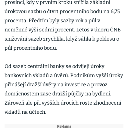
prosinci, kdy v prvním kroku snížila základní
úrokovou sazbu o čtvrt procentního bodu na 6,75
procenta. Předtím byly sazby rok a půl v
neměnné výši sedmi procent. Letos v únoru ČNB
snižování sazeb zrychlila, když sáhla k poklesu o
půl procentního bodu.
Od sazeb centrální banky se odvíjejí úroky
bankovních vkladů a úvěrů. Podnikům vyšší úroky
přinášejí dražší úvěry na investice a provoz,
domácnostem zase dražší půjčky na bydlení.
Zároveň ale při vyšších úrocích roste zhodnocení
vkladů na účtech.