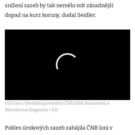
snížení sazeb by tak nemělo mít zásadnější
dopad na kurz koruny, dodal Seidler.
e15 Cast s bývalými guvernéry ČNB Jiřím Rusnokem a
Miroslavem Singerem • E15
Pokles úrokových sazeb zahájila ČNB loni v