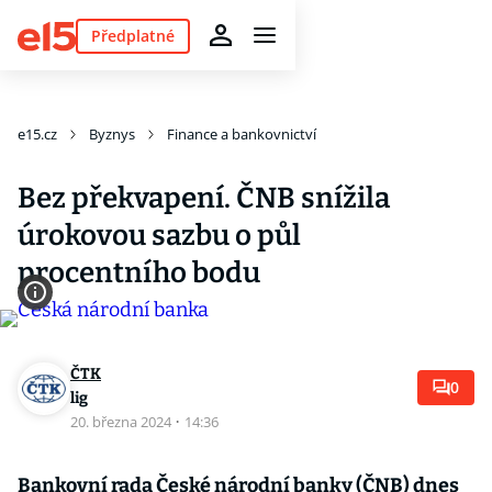
Předplatné
e15.cz
Byznys
Finance a bankovnictví
Bez překvapení. ČNB snížila
úrokovou sazbu o půl
procentního bodu
ČTK
0
lig
20. března 2024
·
14:36
Bankovní rada České národní banky (ČNB) dnes