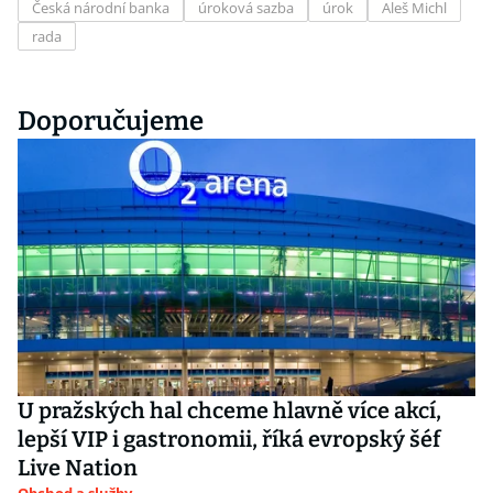
Česká národní banka
úroková sazba
úrok
Aleš Michl
rada
Doporučujeme
U pražských hal chceme hlavně více akcí,
lepší VIP i gastronomii, říká evropský šéf
Live Nation