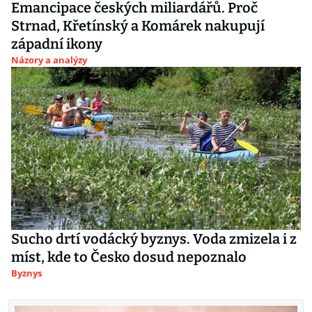
Emancipace českých miliardářů. Proč
Strnad, Křetínský a Komárek nakupují
západní ikony
Názory a analýzy
Sucho drtí vodácký byznys. Voda zmizela i z
míst, kde to Česko dosud nepoznalo
Byznys