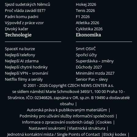
Sjezd sudetských Němců
Hokej 2026
Proč vláda zavádí EET?
Tenis 2026
Padni komu padni
F1 2026
Výpověď z práce vzor
Atletika 2026
Divoký kačer
Cyklistika 2026
Technologie
Ekonomika
SpaceX na burze
Smrt OSVČ
Nejlepší telefony
Spořicí účty
Nejlepší AI zdarma
Superdávka – změny
Nejlepší chytré hodinky
Důchody 2027
Nejlepší VPN – srovnání
Minimální mzda 2027
Netflix filmy a seriály
Senior Pas – slevy
© 2001 - 2026 Copyright
CZECH NEWS CENTER a.s.
se sídlem náměstí Marie Schmolkové 3493/1, 100 00 Praha 10 -
Strašnice, IČO: 02346826, zapsána v OR, sp.zn. B 19490 a dodavatelé
obsahu
Autorská práva k publikovaným materiálům
Podmínky pro užívání služby informační společnosti
Informace o zpracování osobních údajů
Cookies
Nastavení soukromí
Vlastnická struktura
Jednotná kontaktní místa / Single Points of Contact
Etický kodex