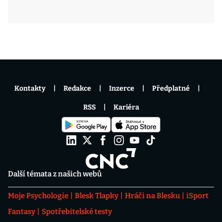
Kontakty
Redakce
Inzerce
Předplatné
RSS
Kariéra
Další témata z našich webů
Moje Psychologie
Blesk Tlapky
Hráči na Blesku
iSport
Fantasy
Spotřebitelské testy