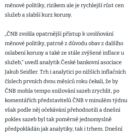
měnové politiky, rizikem ale je rychlejší růst cen
služeb a slabší kurz koruny.
„ČNB zvolila opatrnější přístup k uvolňování
měnové politiky, patrně z důvodu obav z dalšího
oslabení koruny a také ze stále zvýšené inflace u
služeb,“ uvedl analytik České bankovní asociace
Jakub Seidler. Trh i analytici po nižších inflačních
číslech prvních dvou měsíců roku čekali, že by
ČNB mohla tempo snižování sazeb zrychlit, po
komentářích představitelů ČNB v minulém týdnu
však podle něj očekávání přehodnotili a dnešní
pokles sazeb byl tak poměrně jednomyslně
předpokládán jak analytiky, tak i trhem. Dnešní