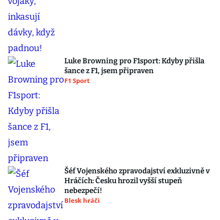
Luke Browning pro F1sport: Kdyby přišla
šance z F1, jsem připraven
F1 Sport
Šéf Vojenského zpravodajství exkluzivně v
Hráčích: Česku hrozil vyšší stupeň
nebezpečí!
Blesk hráči