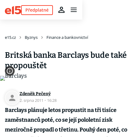
Předplatné
e15.cz
Byznys
Finance a bankovnictví
Britská banka Barclays bude také
propouštět
Zdeněk Pečený
2. srpna 2011
·
16:28
Barclays plánuje letos propustit na tři tisíce
zaměstnanců poté, co se její pololetní zisk
meziročně propadl o třetinu. Pouhý den poté, co