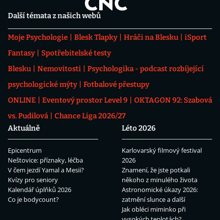
Další témata z našich webů
Moje Psychologie
Blesk Tlapky
Hráči na Blesku
iSport
Fantasy
Spotřebitelské testy
Blesku
Nemovitosti
Psychologika - podcast rozbíjející
psychologické mýty
Fotbalové přestupy
ONLINE
Eventový prostor Level 9
OKTAGON 92: Szabová
vs. Pudilová
Chance Liga 2026/27
Aktuálně
Léto 2026
Epicentrum
Karlovarský filmový festival
Neštovice: příznaky, léčba
2026
V čem jezdí Yamal a Mesii?
Znamení, že jste potkali
Kvízy pro seniory
někoho z minulého života
Kalendář úplňků 2026
Astronomické úkazy 2026:
Co je bodycount?
zatmění slunce a další
Jak obléci miminko při
vysokých teplotách?