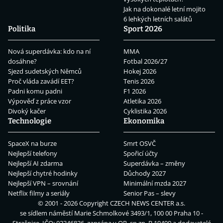
Jak na dokonalé letní mojito
6 lehkých letních salátů
Politika
Sport 2026
Nová superdávka: kdo na ní
MMA
dosáhne?
Fotbal 2026/27
Sjezd sudetských Němců
Hokej 2026
Proč vláda zavádí EET?
Tenis 2026
Padni komu padni
F1 2026
Výpověď z práce vzor
Atletika 2026
Divoký kačer
Cyklistika 2026
Technologie
Ekonomika
SpaceX na burze
Smrt OSVČ
Nejlepší telefony
Spořicí účty
Nejlepší AI zdarma
Superdávka – změny
Nejlepší chytré hodinky
Důchody 2027
Nejlepší VPN – srovnání
Minimální mzda 2027
Netflix filmy a seriály
Senior Pas – slevy
© 2001 - 2026 Copyright
CZECH NEWS CENTER a.s.
se sídlem náměstí Marie Schmolkové 3493/1, 100 00 Praha 10 -
Strašnice, IČO: 02346826, zapsána v OR, sp.zn. B 19490 a dodavatelé