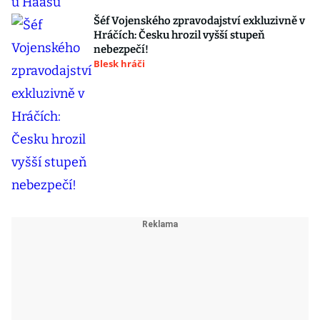
Šéf Vojenského zpravodajství exkluzivně v
Hráčích: Česku hrozil vyšší stupeň
nebezpečí!
Blesk hráči