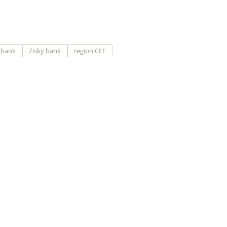
nbank
Zisky bank
region CEE