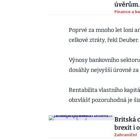
úvěrům. 
Finance a b
Poprvé za mnoho let loni a
celkové ztráty, řekl Deuber.
Výnosy bankovního sektoru 
dosáhly nejvyšší úrovně za 
Rentabilita vlastního kapitá
obzvlášť pozoruhodná je ši
Britská 
brexit i
Zahraniční