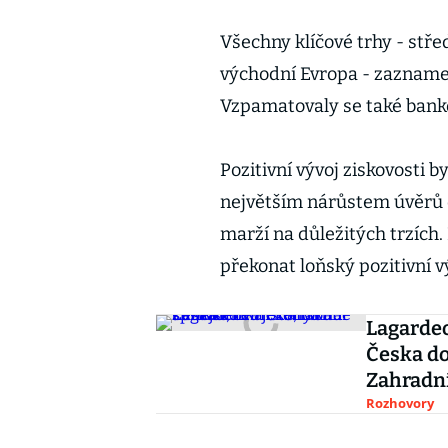
Všechny klíčové trhy - stře
východní Evropa - zazname
Vzpamatovaly se také banko
Pozitivní vývoj ziskovosti 
největším nárůstem úvěrů o
marží na důležitých trzích
překonat loňský pozitivní vý
Lagardeo
Česka do
Zahradn
Rozhovory