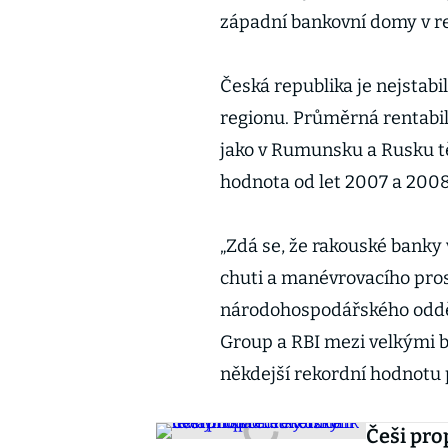
západní bankovní domy v r
Česká republika je nejstab
regionu. Průměrná rentabili
jako v Rumunsku a Rusku tě
hodnota od let 2007 a 2008
„Zdá se, že rakouské banky 
chuti a manévrovacího prost
národohospodářského odděl
Group a RBI mezi velkými b
někdejší rekordní hodnotu 
Češi pro