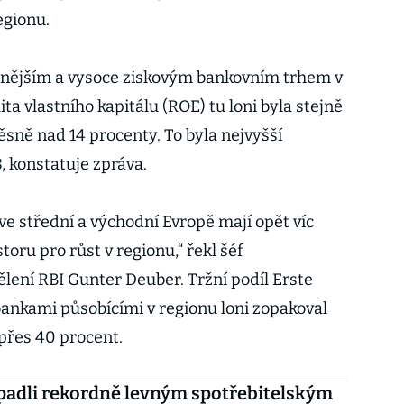
egionu.
ilnějším a vysoce ziskovým bankovním trhem v
ta vlastního kapitálu (ROE) tu loni byla stejně
sně nad 14 procenty. To byla nejvyšší
, konstatuje zpráva.
ve střední a východní Evropě mají opět víc
oru pro růst v regionu,“ řekl šéf
ení RBI Gunter Deuber. Tržní podíl Erste
ankami působícími v regionu loni zopakoval
přes 40 procent.
padli rekordně levným spotřebitelským