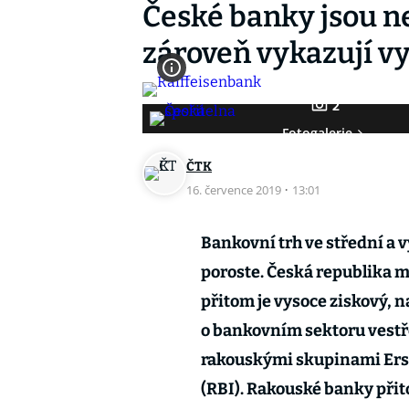
České banky jsou ne
zároveň vykazují v
2
Fotogalerie
ČTK
16. července 2019
·
13:01
Bankovní trh ve střední a v
poroste. Česká republika má
přitom je vysoce ziskový, 
o bankovním sektoru vestř
rakouskými skupinami Erst
(RBI). Rakouské banky přit