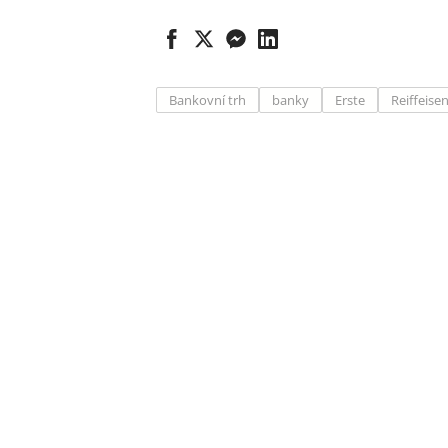
Bankovní trh
banky
Erste
Reiffeise