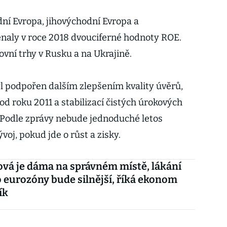
dní Evropa, jihovýchodní Evropa a
naly v roce 2018 dvouciferné hodnoty ROE.
vní trhy v Rusku a na Ukrajině.
byl podpořen dalším zlepšením kvality úvěrů,
d roku 2011 a stabilizací čistých úrokových
. Podle zprávy nebude jednoduché letos
voj, pokud jde o růst a zisky.
vá je dáma na správném místě, lákání
 eurozóny bude silnější, říká ekonom
ík