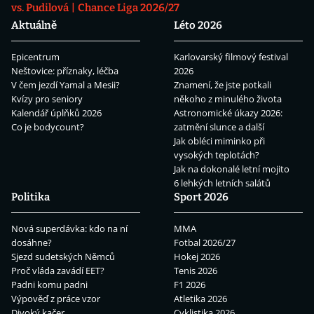
vs. Pudilová
Chance Liga 2026/27
Aktuálně
Léto 2026
Epicentrum
Karlovarský filmový festival
Neštovice: příznaky, léčba
2026
V čem jezdí Yamal a Mesii?
Znamení, že jste potkali
Kvízy pro seniory
někoho z minulého života
Kalendář úplňků 2026
Astronomické úkazy 2026:
Co je bodycount?
zatmění slunce a další
Jak obléci miminko při
vysokých teplotách?
Jak na dokonalé letní mojito
6 lehkých letních salátů
Politika
Sport 2026
Nová superdávka: kdo na ní
MMA
dosáhne?
Fotbal 2026/27
Sjezd sudetských Němců
Hokej 2026
Proč vláda zavádí EET?
Tenis 2026
Padni komu padni
F1 2026
Výpověď z práce vzor
Atletika 2026
Divoký kačer
Cyklistika 2026