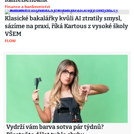
Finance a bankovnictví
Klasické bakalářky kvůli AI ztratily smysl,
sázíme na praxi, říká Kartous z vysoké školy
VŠEM
FLOW
Vydrží vám barva sotva pár týdnů?