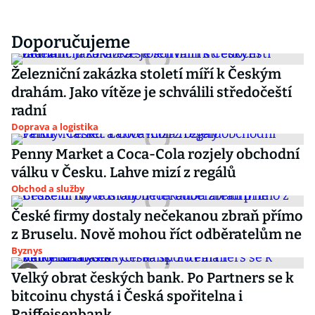
Doporučujeme
Železniční zakázka století míří k Českým
drahám. Jako vítěze je schválili středočeští
radní
Doprava a logistika
Penny Market a Coca-Cola rozjely obchodní
válku v Česku. Lahve mizí z regálů
Obchod a služby
České firmy dostaly nečekanou zbraň přímo
z Bruselu. Nově mohou říct odběratelům ne
Byznys
Velký obrat českých bank. Po Partners se k
bitcoinu chystá i Česká spořitelna i
Raiffeisenbank