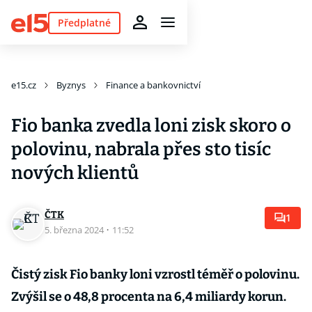
Předplatné
e15.cz
Byznys
Finance a bankovnictví
Fio banka zvedla loni zisk skoro o
polovinu, nabrala přes sto tisíc
nových klientů
ČTK
1
5. března 2024
·
11:52
Čistý zisk Fio banky loni vzrostl téměř o polovinu.
Zvýšil se o 48,8 procenta na 6,4 miliardy korun.