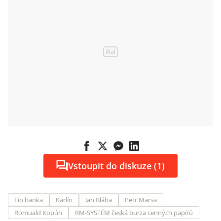
Vstoupit do diskuze (1)
Fio banka
Karlín
Jan Bláha
Petr Marsa
Romuald Kopún
RM-SYSTÉM česká burza cenných papírů