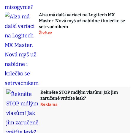
Alza má další variaci na Logitech MX
Master. Nová myš už nabídne i kolečko se
setrvačníkem
Živě.cz
Řekněte STOP mdlým vlasům! Jak jim
zaručeně vrátíte lesk?
Reklama