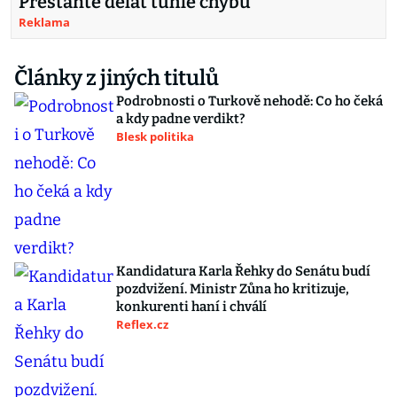
Přestaňte dělat tuhle chybu
Reklama
Články z jiných titulů
Podrobnosti o Turkově nehodě: Co ho čeká
a kdy padne verdikt?
Blesk politika
Kandidatura Karla Řehky do Senátu budí
pozdvižení. Ministr Zůna ho kritizuje,
konkurenti haní i chválí
Reflex.cz