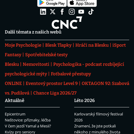
Další témata z našich webů
Moje Psychologie
Blesk Tlapky
Hráči na Blesku
iSport
Fantasy
Spotřebitelské testy
Blesku
Nemovitosti
Psychologika - podcast rozbíjející
psychologické mýty
Fotbalové přestupy
ONLINE
Eventový prostor Level 9
OKTAGON 92: Szabová
vs. Pudilová
Chance Liga 2026/27
Aktuálně
Léto 2026
Epicentrum
Karlovarský filmový festival
Neštovice: příznaky, léčba
2026
V čem jezdí Yamal a Mesii?
Znamení, že jste potkali
Kvízy pro seniory
někoho z minulého života