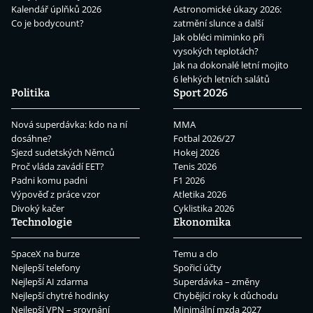
Kalendář úplňků 2026
Astronomické úkazy 2026:
Co je bodycount?
zatmění slunce a další
Jak obléci miminko při
vysokých teplotách?
Jak na dokonalé letní mojito
6 lehkých letních salátů
Politika
Sport 2026
Nová superdávka: kdo na ní
MMA
dosáhne?
Fotbal 2026/27
Sjezd sudetských Němců
Hokej 2026
Proč vláda zavádí EET?
Tenis 2026
Padni komu padni
F1 2026
Výpověď z práce vzor
Atletika 2026
Divoký kačer
Cyklistika 2026
Technologie
Ekonomika
SpaceX na burze
Temu a clo
Nejlepší telefony
Spořicí účty
Nejlepší AI zdarma
Superdávka – změny
Nejlepší chytré hodinky
Chybějící roky k důchodu
Nejlepší VPN – srovnání
Minimální mzda 2027