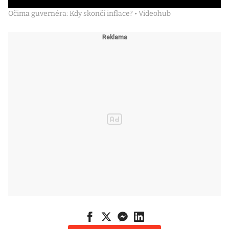
Očima guvernéra: Kdy skončí inflace? • Videohub