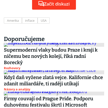
Začít diskuzi
Amerika
inflace
USA
Doporučujeme
Supermoderní vlaky budou Praze i kraji k
ničemu bez nových kolejí, říká radní
Borecký
Rozhovory
Když daň vyžene zlatá vejce. Kalifornie chce
zdanit miliardáře, ti raději utíkají
Názory a analýzy
Firmy couvají od Prague Pride. Podporu
duhovému festivalu škrtl i Microsoft