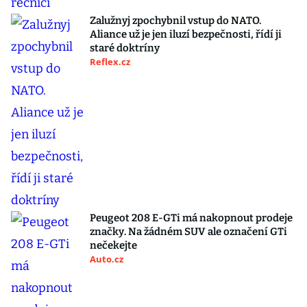
Zalužnyj zpochybnil vstup do NATO.
Aliance už je jen iluzí bezpečnosti, řídí ji
staré doktríny
Reflex.cz
Peugeot 208 E-GTi má nakopnout prodeje
značky. Na žádném SUV ale označení GTi
nečekejte
Auto.cz