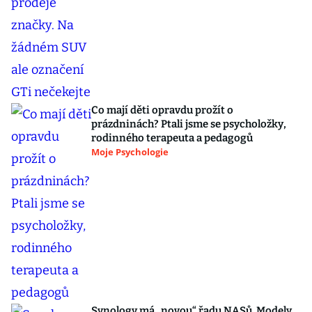
Co mají děti opravdu prožít o
prázdninách? Ptali jsme se psycholožky,
rodinného terapeuta a pedagogů
Moje Psychologie
Synology má „novou“ řadu NASů. Modely