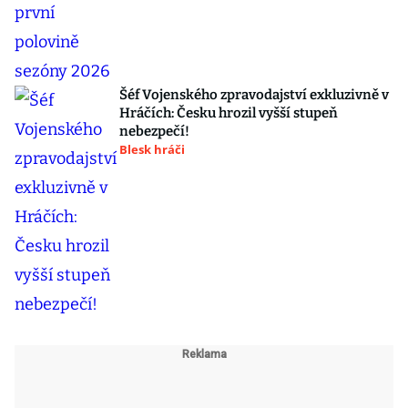
Šéf Vojenského zpravodajství exkluzivně v
Hráčích: Česku hrozil vyšší stupeň
nebezpečí!
Blesk hráči