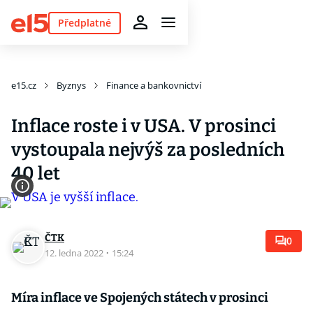
Předplatné
e15.cz
Byznys
Finance a bankovnictví
Inflace roste i v USA. V prosinci
vystoupala nejvýš za posledních
40 let
ČTK
0
12. ledna 2022
·
15:24
Míra inflace ve Spojených státech v prosinci