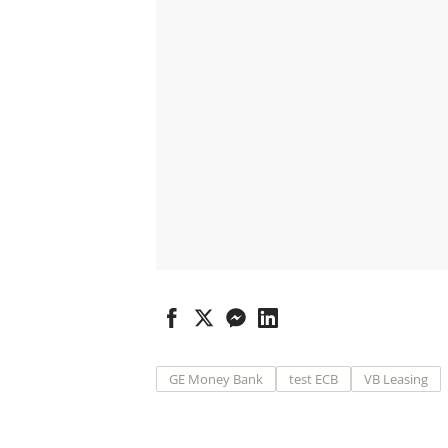
GE Money Bank
test ECB
VB Leasing