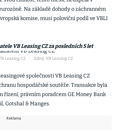
 eurozóně. Na základě dohody o záchranném
vropská komise, musí poloviční podíl ve VBLI
ele VB Leasing CZ za posledních 5 let
VB Leasing CZ
|
Zdroj: VB Leasing CZ
leasingové společnosti VB Leasing CZ
ochranu hospodářské soutěže. Transakce byla
m řízení, právním poradcem GE Money Bank
il, Gotshal & Manges.