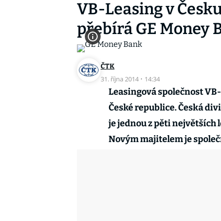
VB-Leasing v Česku
přebírá GE Money 
ČTK
31. října 2014
·
14:34
Leasingová společnost VB-
České republice. Česká divi
je jednou z pěti největších
Novým majitelem je spole