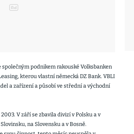
je společným podnikem rakouské Volksbanken
easing, kterou vlastní německá DZ Bank. VBLI
del a zařízení a působí ve střední a východní
003. V září se zbavila divizí v Polsku a v
Slovinsku, na Slovensku a v Bosně.
e svou činnost, tento měsíc neuspěla v