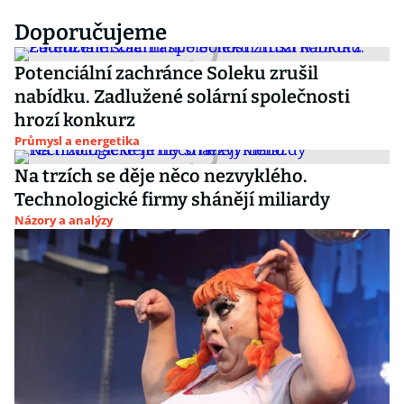
Doporučujeme
Potenciální zachránce Soleku zrušil
nabídku. Zadlužené solární společnosti
hrozí konkurz
Průmysl a energetika
Na trzích se děje něco nezvyklého.
Technologické firmy shánějí miliardy
Názory a analýzy