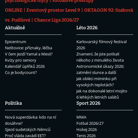
psychologické mýty
Fotbalové přestupy
ONLINE
Eventový prostor Level 9
OKTAGON 92: Szabová
vs. Pudilová
Chance Liga 2026/27
Aktuálně
Léto 2026
Epicentrum
Karlovarský filmový festival
Neštovice: příznaky, léčba
2026
V čem jezdí Yamal a Mesii?
Znamení, že jste potkali
Kvízy pro seniory
někoho z minulého života
Kalendář úplňků 2026
Astronomické úkazy 2026:
Co je bodycount?
zatmění slunce a další
Jak obléci miminko při
vysokých teplotách?
Jak na dokonalé letní mojito
6 lehkých letních salátů
Politika
Sport 2026
Nová superdávka: kdo na ní
MMA
dosáhne?
Fotbal 2026/27
Sjezd sudetských Němců
Hokej 2026
Proč vláda zavádí EET?
Tenis 2026