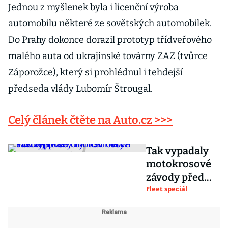
Jednou z myšlenek byla i licenční výroba
automobilu některé ze sovětských automobilek.
Do Prahy dokonce dorazil prototyp třídveřového
malého auta od ukrajinské továrny ZAZ (tvůrce
Záporožce), který si prohlédnul i tehdejší
předseda vlády Lubomír Štrougal.
Celý článek čtěte na Auto.cz >>>
Tak vypadaly
motokrosové
závody před
čtyřiceti lety.
Fleet speciál
Podívejte se na
mistrovství