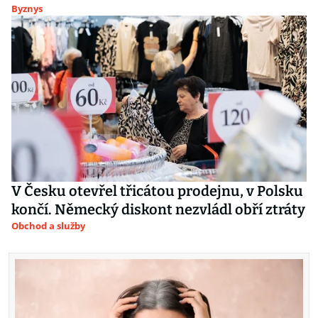
Byznys
V Česku otevřel třicátou prodejnu, v Polsku
končí. Německý diskont nezvládl obří ztráty
Obchod a služby