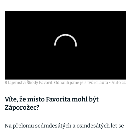
8 tajemství Škody Favorit. Odhalili jsme je s tvůrci auta • Auto.cz
Víte, že místo Favorita mohl být
Záporožec?
Na přelomu sedmdesátých a osmdesátých let se