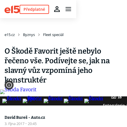
Předplatné
e15.cz
Byznys
Fleet speciál
O Škodě Favorit ještě nebylo
řečeno vše. Podívejte se, jak na
slavný vůz vzpomíná jeho
konstruktér
18
Fotogalerie
David Bureš - Auto.cz
3. října 2017
·
20:45