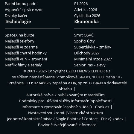
Padni komu padni
F1 2026
Výpověď z práce vzor
Atletika 2026
Divoký kačer
Cyklistika 2026
Technologie
Ekonomika
SpaceX na burze
Smrt OSVČ
Nejlepší telefony
Spořicí účty
Nejlepší AI zdarma
Superdávka – změny
Nejlepší chytré hodinky
Důchody 2027
Nejlepší VPN – srovnání
Minimální mzda 2027
Netflix filmy a seriály
Senior Pas – slevy
© 2001 - 2026 Copyright
CZECH NEWS CENTER a.s.
se sídlem náměstí Marie Schmolkové 3493/1, 100 00 Praha 10 -
Strašnice, IČO: 02346826, zapsána v OR, sp.zn. B 19490 a dodavatelé
obsahu
Autorská práva k publikovaným materiálům
Podmínky pro užívání služby informační společnosti
Informace o zpracování osobních údajů
Cookies
Nastavení soukromí
Vlastnická struktura
Jednotná kontaktní místa / Single Points of Contact
Etický kodex
Povinně zveřejňované informace