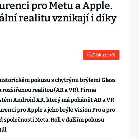
urenci pro Metu a Apple.
ální realitu vznikají i díky
Diskuze (
0
)
istorickém pokusu s chytrými brýlemi Glass
 a rozšířenou realitou (AR a VR). Firma
stém Android XR, který má pohánět AR a VR
renci pro Apple a jeho brýle Vision Pro a pro
d společnosti Meta. Roli v dalším pokusu
ál.