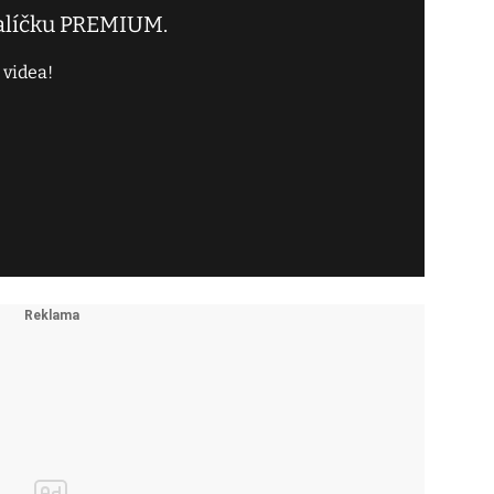
balíčku PREMIUM.
 videa!