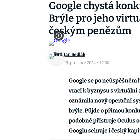
Google chystá konk
Brýle pro jeho virtu
českým penězům
Jan Sedlák
15. prosince 2024
·
12:30
Google se po neúspěšném h
vrací k byznysu s virtuální
oznámila nový operační sy
brýle. Půjde o přímou konku
podobné přístroje Oculus o
Googlu sehraje i český kapit