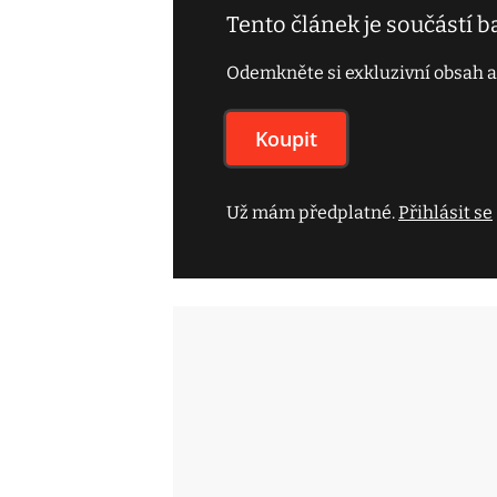
Tento článek je součástí 
Odemkněte si exkluzivní obsah a
Koupit
Už mám předplatné.
Přihlásit se