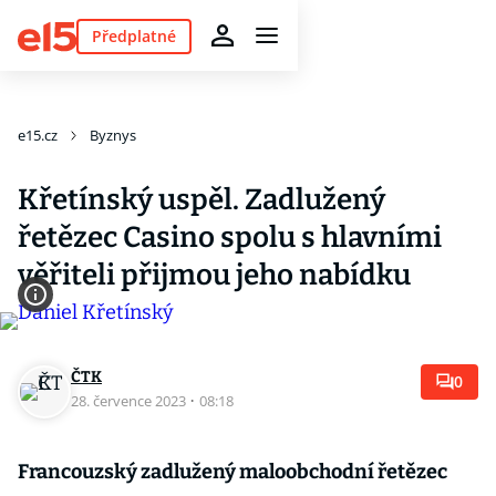
Předplatné
e15.cz
Byznys
Křetínský uspěl. Zadlužený
řetězec Casino spolu s hlavními
věřiteli přijmou jeho nabídku
ČTK
0
28. července 2023
·
08:18
Francouzský zadlužený maloobchodní řetězec