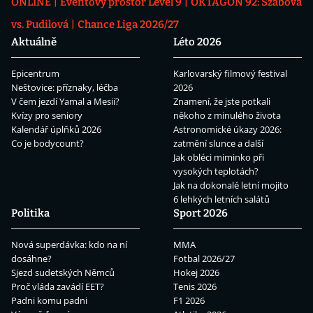
ONLINE
Eventový prostor Level 9
OKTAGON 92: Szabová
vs. Pudilová
Chance Liga 2026/27
Aktuálně
Léto 2026
Epicentrum
Karlovarský filmový festival
Neštovice: příznaky, léčba
2026
V čem jezdí Yamal a Mesii?
Znamení, že jste potkali
Kvízy pro seniory
někoho z minulého života
Kalendář úplňků 2026
Astronomické úkazy 2026:
Co je bodycount?
zatmění slunce a další
Jak obléci miminko při
vysokých teplotách?
Jak na dokonalé letní mojito
6 lehkých letních salátů
Politika
Sport 2026
Nová superdávka: kdo na ní
MMA
dosáhne?
Fotbal 2026/27
Sjezd sudetských Němců
Hokej 2026
Proč vláda zavádí EET?
Tenis 2026
Padni komu padni
F1 2026