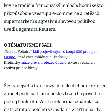
kdy se tradiční francouzský maloobchodní sektor
přizpůsobuje vzestupu e-commerce a řetězců
supermarketů s agresivní slevovou politikou,
uvedla agentura Reuters.
O TÉMATU JSME PSALI:
„Projekt Voltaire“.
Lidl projevil zájem o koupi 600 prodejen
Casino
, které chce ovládnout Křetínský
Křetínský
může převzít řetězec Casino
. Akcie v reakci na
zprávu prudce klesly
Šestý největší francouzský maloobchodní řetězec
ztrácel podíl na trhu a pokles tržeb ho přivedl na
pokraj bankrotu. Ve čtvrtek firma oznámila, že
čistá ztráta v pololetí vzrostla na 2,231 miliardy