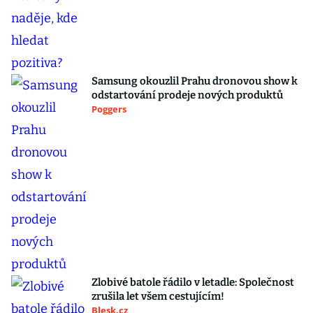
Samsung okouzlil Prahu dronovou show k
odstartování prodeje nových produktů
Poggers
Zlobivé batole řádilo v letadle: Společnost
zrušila let všem cestujícím!
Blesk.cz