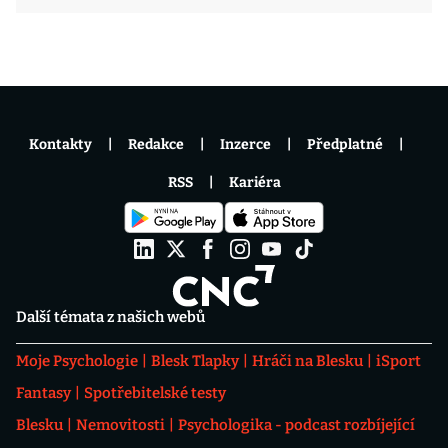
Kontakty
Redakce
Inzerce
Předplatné
RSS
Kariéra
Další témata z našich webů
Moje Psychologie
Blesk Tlapky
Hráči na Blesku
iSport
Fantasy
Spotřebitelské testy
Blesku
Nemovitosti
Psychologika - podcast rozbíjející