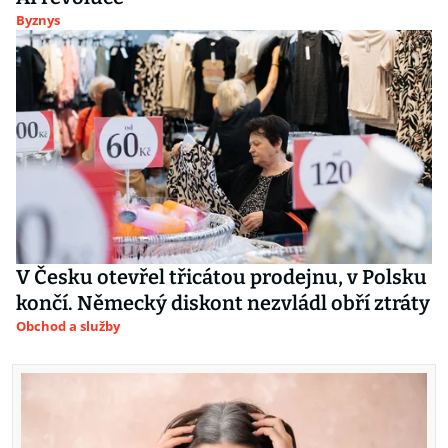
Byznys
V Česku otevřel třicátou prodejnu, v Polsku
končí. Německý diskont nezvládl obří ztráty
Obchod a služby