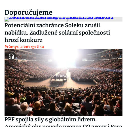
Doporučujeme
Potenciální zachránce Soleku zrušil
nabídku. Zadlužené solární společnosti
hrozí konkurz
Průmysl a energetika
PPF spojila síly s globálním lídrem.
Americký obr povede provoz O2 areny i Fora