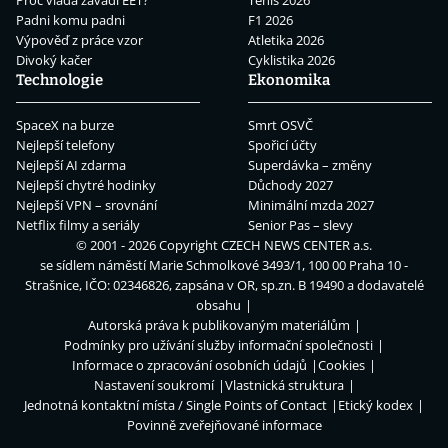
Padni komu padni
F1 2026
Výpověď z práce vzor
Atletika 2026
Divoký kačer
Cyklistika 2026
Technologie
Ekonomika
SpaceX na burze
Smrt OSVČ
Nejlepší telefony
Spořicí účty
Nejlepší AI zdarma
Superdávka – změny
Nejlepší chytré hodinky
Důchody 2027
Nejlepší VPN – srovnání
Minimální mzda 2027
Netflix filmy a seriály
Senior Pas – slevy
© 2001 - 2026 Copyright
CZECH NEWS CENTER a.s.
se sídlem náměstí Marie Schmolkové 3493/1, 100 00 Praha 10 -
Strašnice, IČO: 02346826, zapsána v OR, sp.zn. B 19490 a dodavatelé
obsahu
Autorská práva k publikovaným materiálům
Podmínky pro užívání služby informační společnosti
Informace o zpracování osobních údajů
Cookies
Nastavení soukromí
Vlastnická struktura
Jednotná kontaktní místa / Single Points of Contact
Etický kodex
Povinně zveřejňované informace