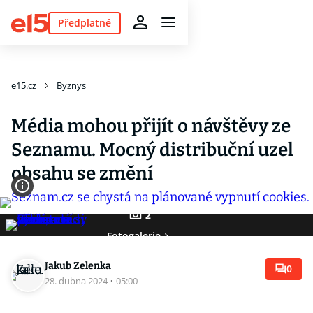
Předplatné
e15.cz
Byznys
Média mohou přijít o návštěvy ze
Seznamu. Mocný distribuční uzel
obsahu se změní
2
Fotogalerie
Jakub Zelenka
0
28. dubna 2024
·
05:00