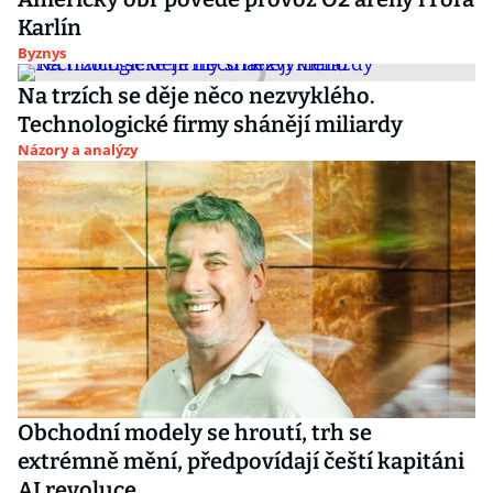
Karlín
Byznys
Na trzích se děje něco nezvyklého.
Technologické firmy shánějí miliardy
Názory a analýzy
Obchodní modely se hroutí, trh se
extrémně mění, předpovídají čeští kapitáni
AI revoluce