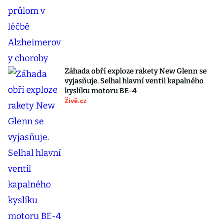
Záhada obří exploze rakety New Glenn se
vyjasňuje. Selhal hlavní ventil kapalného
kyslíku motoru BE-4
Živě.cz