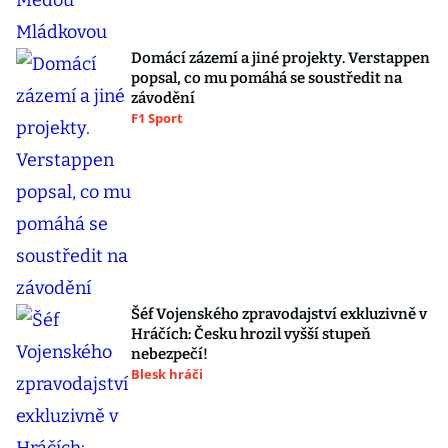
Domácí zázemí a jiné projekty. Verstappen
popsal, co mu pomáhá se soustředit na
závodění
F1 Sport
Šéf Vojenského zpravodajství exkluzivně v
Hráčích: Česku hrozil vyšší stupeň
nebezpečí!
Blesk hráči