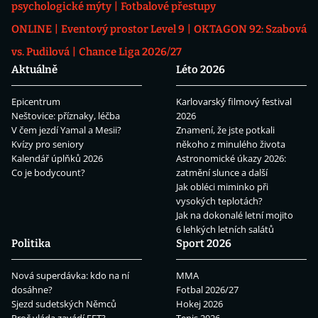
psychologické mýty
Fotbalové přestupy
ONLINE
Eventový prostor Level 9
OKTAGON 92: Szabová
vs. Pudilová
Chance Liga 2026/27
Aktuálně
Léto 2026
Epicentrum
Karlovarský filmový festival
Neštovice: příznaky, léčba
2026
V čem jezdí Yamal a Mesii?
Znamení, že jste potkali
Kvízy pro seniory
někoho z minulého života
Kalendář úplňků 2026
Astronomické úkazy 2026:
Co je bodycount?
zatmění slunce a další
Jak obléci miminko při
vysokých teplotách?
Jak na dokonalé letní mojito
6 lehkých letních salátů
Politika
Sport 2026
Nová superdávka: kdo na ní
MMA
dosáhne?
Fotbal 2026/27
Sjezd sudetských Němců
Hokej 2026
Proč vláda zavádí EET?
Tenis 2026