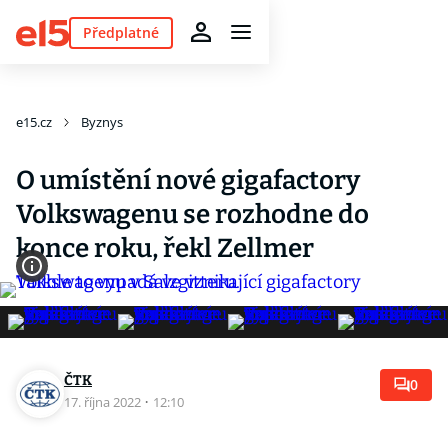
Předplatné
e15.cz
Byznys
O umístění nové gigafactory
Volkswagenu se rozhodne do
konce roku, řekl Zellmer
ČTK
0
17. října 2022
·
12:10