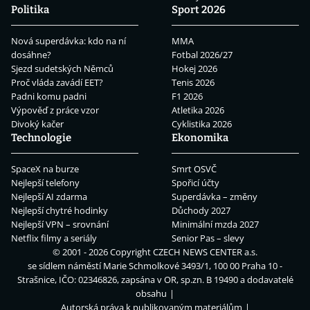
Politika
Sport 2026
Nová superdávka: kdo na ní
MMA
dosáhne?
Fotbal 2026/27
Sjezd sudetských Němců
Hokej 2026
Proč vláda zavádí EET?
Tenis 2026
Padni komu padni
F1 2026
Výpověď z práce vzor
Atletika 2026
Divoký kačer
Cyklistika 2026
Technologie
Ekonomika
SpaceX na burze
Smrt OSVČ
Nejlepší telefony
Spořicí účty
Nejlepší AI zdarma
Superdávka – změny
Nejlepší chytré hodinky
Důchody 2027
Nejlepší VPN – srovnání
Minimální mzda 2027
Netflix filmy a seriály
Senior Pas – slevy
© 2001 - 2026 Copyright
CZECH NEWS CENTER a.s.
se sídlem náměstí Marie Schmolkové 3493/1, 100 00 Praha 10 -
Strašnice, IČO: 02346826, zapsána v OR, sp.zn. B 19490 a dodavatelé
obsahu
Autorská práva k publikovaným materiálům