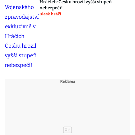
Hráčích: Česku hrozil vyšší stupeň
nebezpečí!
Blesk hráči