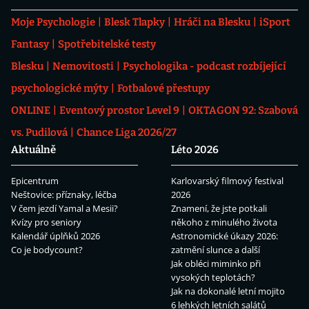
Moje Psychologie
Blesk Tlapky
Hráči na Blesku
iSport
Fantasy
Spotřebitelské testy
Blesku
Nemovitosti
Psychologika - podcast rozbíjející
psychologické mýty
Fotbalové přestupy
ONLINE
Eventový prostor Level 9
OKTAGON 92: Szabová
vs. Pudilová
Chance Liga 2026/27
Aktuálně
Léto 2026
Epicentrum
Karlovarský filmový festival
Neštovice: příznaky, léčba
2026
V čem jezdí Yamal a Mesii?
Znamení, že jste potkali
Kvízy pro seniory
někoho z minulého života
Kalendář úplňků 2026
Astronomické úkazy 2026:
Co je bodycount?
zatmění slunce a další
Jak obléci miminko při
vysokých teplotách?
Jak na dokonalé letní mojito
6 lehkých letních salátů