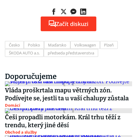
Začít diskuzi
Česko
Polsko
Maďarsko
Volkswagen
Plzeň
ŠKODA AUTO a.s.
předseda představenstva
Doporučujeme
Vláda proškrtala mapu větrných zón.
Podívejte se, jestli ta u vaší chalupy zůstala
Domácí
Češi propadli motorkám. Král trhu těží z
trendu, který jiné děsí
Obchod a služby