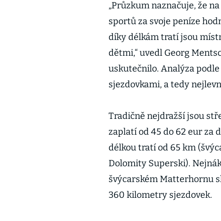
„Průzkum naznačuje, že na
sportů za svoje peníze hodn
díky délkám tratí jsou míst
dětmi,“ uvedl Georg Mentsc
uskutečnilo. Analýza podle 
sjezdovkami, a tedy nejlevn
Tradičně nejdražší jsou stř
zaplatí od 45 do 62 eur za
délkou tratí od 65 km (švý
Dolomity Superski). Nejnák
švýcarském Matterhornu sk
360 kilometry sjezdovek.