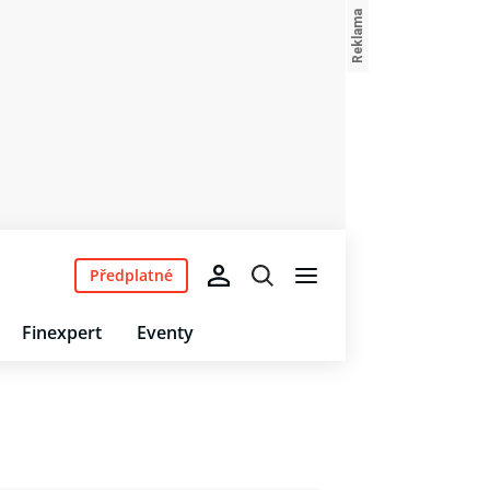
Předplatné
Finexpert
Eventy