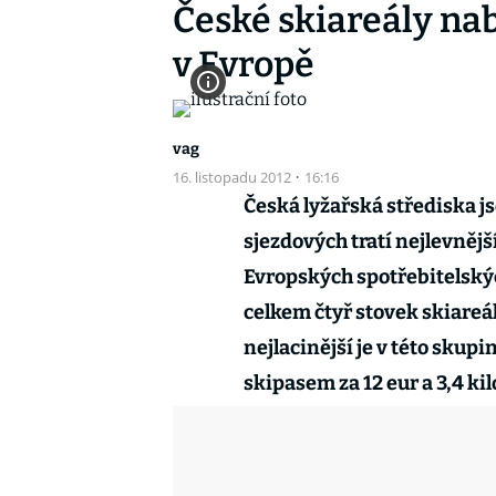
České skiareály nab
v Evropě
vag
16. listopadu 2012
·
16:16
Česká lyžařská střediska js
sjezdových tratí nejlevnějš
Evropských spotřebitelskýc
celkem čtyř stovek skiareá
nejlacinější je v této skup
skipasem za 12 eur a 3,4 kil