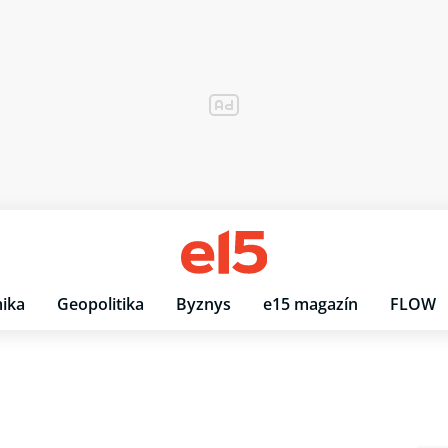
ika
Geopolitika
Byznys
e15 magazín
FLOW