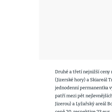
Druhé a třetí nejnižší ceny
(Jizerské hory) a Skiareál 
jednodenní permanentka vyjd
patří mezi pět nejlevnějš
Jizerou) a Lyžařský areál 
ceně 20, respektive 23 eur.