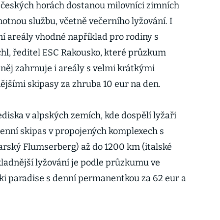
 českých horách dostanou milovníci zimních
otnou službu, včetně večerního lyžování. I
ní areály vhodné například pro rodiny s
hl, ředitel ESC Rakousko, které průzkum
něj zahrnuje i areály s velmi krátkými
ějšími skipasy za zhruba 10 eur na den.
ediska v alpských zemích, kde dospělí lyžaři
 denní skipas v propojených komplexech s
carský Flumserberg) až do 1200 km (italské
ladnější lyžování je podle průzkumu ve
i paradise s denní permanentkou za 62 eur a