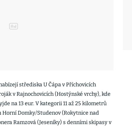
 nabízejí střediska U Čápa v Příchovicích
Troják v Rajnochovicích (Hostýnské vrchy), kde
e na 13 eur. V kategorii 11 až 25 kilometrů
ích Horní Domky/Studenov (Rokytnice nad
Bonera Ramzová (Jeseníky) s denními skipasy v