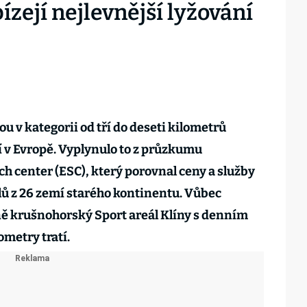
ízejí nejlevnější lyžování
ou v kategorii od tří do deseti kilometrů
í v Evropě. Vyplynulo to z průzkumu
h center (ESC), který porovnal ceny a služby
lů z 26 zemí starého kontinentu. Vůbec
ině krušnohorský Sport areál Klíny s denním
ometry tratí.