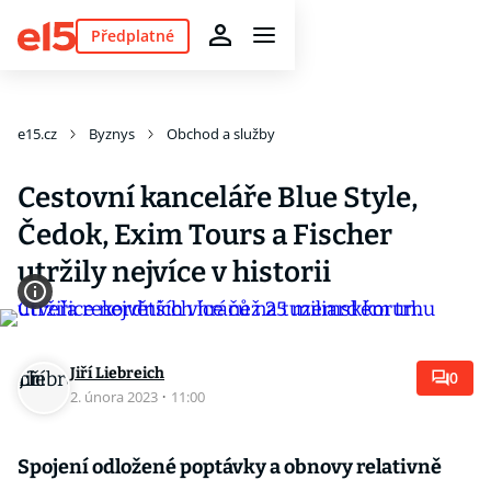
Předplatné
e15.cz
Byznys
Obchod a služby
Cestovní kanceláře Blue Style,
Čedok, Exim Tours a Fischer
utržily nejvíce v historii
Jiří Liebreich
0
2. února 2023
·
11:00
Spojení odložené poptávky a obnovy relativně