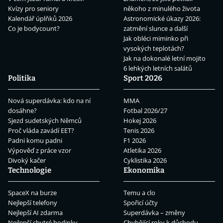
Kvízy pro seniory
někoho z minulého života
Kalendář úplňků 2026
Astronomické úkazy 2026:
Co je bodycount?
zatmění slunce a další
Jak obléci miminko při
vysokých teplotách?
Jak na dokonalé letní mojito
6 lehkých letních salátů
Politika
Sport 2026
Nová superdávka: kdo na ní
MMA
dosáhne?
Fotbal 2026/27
Sjezd sudetských Němců
Hokej 2026
Proč vláda zavádí EET?
Tenis 2026
Padni komu padni
F1 2026
Výpověď z práce vzor
Atletika 2026
Divoký kačer
Cyklistika 2026
Technologie
Ekonomika
SpaceX na burze
Temu a clo
Nejlepší telefony
Spořicí účty
Nejlepší AI zdarma
Superdávka – změny
Nejlepší chytré hodinky
Chybějící roky k důchodu