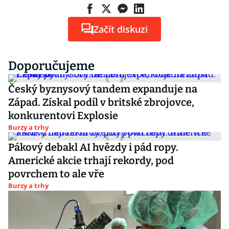
Začít diskuzi
Doporučujeme
Český byznysový tandem expanduje na
Západ. Získal podíl v britské zbrojovce,
konkurentovi Explosie
Burzy a trhy
Pákový debakl AI hvězdy i pád ropy.
Americké akcie trhají rekordy, pod
povrchem to ale vře
Burzy a trhy