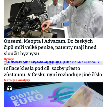
Onsemi, Meopta i Advacam. Do českých
čipů míří velké peníze, patenty mají hned
sloužit byznysu
Byznys
Inflace klesla pod cíl, sazby přesto
zůstanou. V Česku nyní rozhoduje jiné číslo
Názory a analýzy