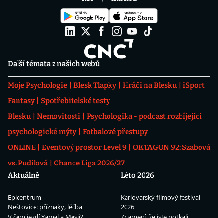
Další témata z našich webů
Moje Psychologie
Blesk Tlapky
Hráči na Blesku
iSport
Fantasy
Spotřebitelské testy
Blesku
Nemovitosti
Psychologika - podcast rozbíjející
psychologické mýty
Fotbalové přestupy
ONLINE
Eventový prostor Level 9
OKTAGON 92: Szabová
vs. Pudilová
Chance Liga 2026/27
Aktuálně
Léto 2026
Epicentrum
Karlovarský filmový festival
Neštovice: příznaky, léčba
2026
V čem jezdí Yamal a Mesii?
Znamení, že jste potkali