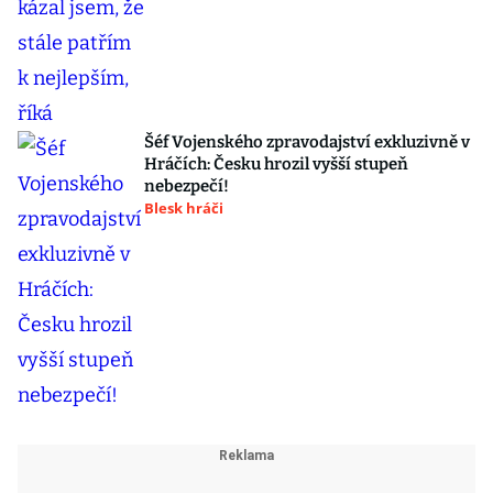
Šéf Vojenského zpravodajství exkluzivně v
Hráčích: Česku hrozil vyšší stupeň
nebezpečí!
Blesk hráči