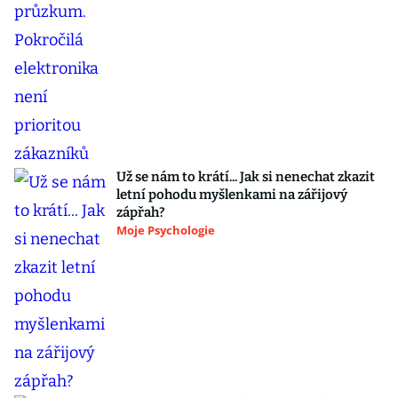
Už se nám to krátí... Jak si nenechat zkazit
letní pohodu myšlenkami na zářijový
zápřah?
Moje Psychologie