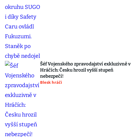
Šéf Vojenského zpravodajství exkluzivně v
Hráčích: Česku hrozil vyšší stupeň
nebezpečí!
Blesk hráči