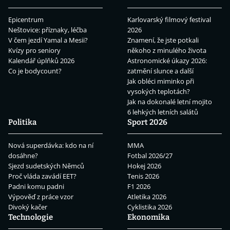
Epicentrum
Karlovarský filmový festival
Neštovice: příznaky, léčba
2026
V čem jezdí Yamal a Mesii?
Znamení, že jste potkali
Kvízy pro seniory
někoho z minulého života
Kalendář úplňků 2026
Astronomické úkazy 2026:
Co je bodycount?
zatmění slunce a další
Jak obléci miminko při
vysokých teplotách?
Jak na dokonalé letní mojito
6 lehkých letních salátů
Politika
Sport 2026
Nová superdávka: kdo na ní
MMA
dosáhne?
Fotbal 2026/27
Sjezd sudetských Němců
Hokej 2026
Proč vláda zavádí EET?
Tenis 2026
Padni komu padni
F1 2026
Výpověď z práce vzor
Atletika 2026
Divoký kačer
Cyklistika 2026
Technologie
Ekonomika