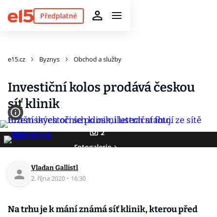
Předplatné
e15.cz
Byznys
Obchod a služby
Investiční kolos prodává českou
síť klinik
2
Fotogalerie
Vladan Gallistl
2. října 2020
·
16:30
Na trhu je k mání známá síť klinik, kterou před