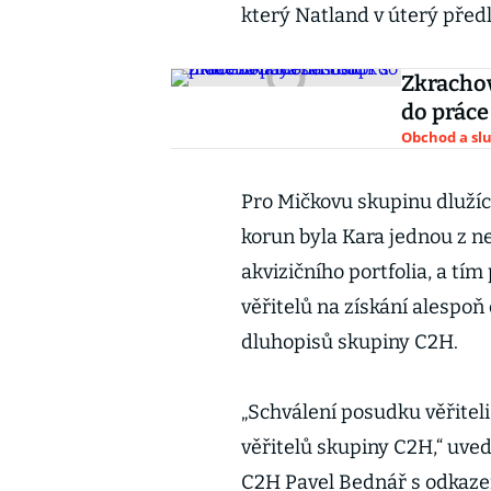
který Natland v úterý před
Zkracho
do práce
Obchod a sl
Pro Mičkovu skupinu dlužíc
korun byla Kara jednou z ne
akvizičního portfolia, a tí
věřitelů na získání alespo
dluhopisů skupiny C2H.
„Schválení posudku věřitel
věřitelů skupiny C2H,“ uved
C2H Pavel Bednář s odkaze