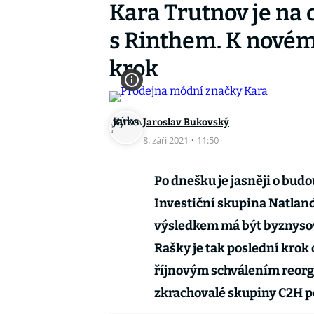
Kara Trutnov je na 
s Rinthem. K novém
krok
Jaroslav Bukovský
8. září 2021
·
11:50
Po dnešku je jasněji o bud
Investiční skupina Natland
výsledkem má být byznysov
Rašky je tak poslední krok
říjnovým schválením reorga
zkrachovalé skupiny C2H p