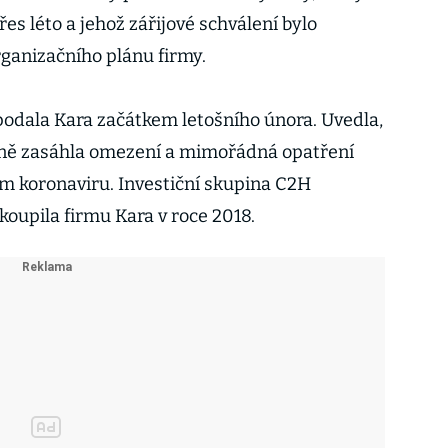
es léto a jehož zářijové schválení bylo
ganizačního plánu firmy.
podala Kara začátkem letošního února. Uvedla,
ivně zasáhla omezení a mimořádná opatření
ním koronaviru. Investiční skupina C2H
koupila firmu Kara v roce 2018.