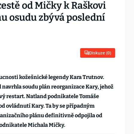
cestě od Mičky k Raškovi
u osudu zbývá poslední
Diskuze (
0
)
oucnosti kožešnické legendy Kara Trutnov.
 navrhla soudu plán reorganizace Kary, jehož
ý restart. Natland podnikatele Tomáše
 od ovládnutí Kary. Ta by se případným
nizačního plánu definitivně odpojila od
odnikatele Michala Mičky.