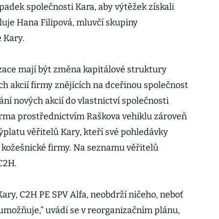
dek společnosti Kara, aby výtěžek získali
tluje Hana Filipová, mluvčí skupiny
e Kary.
ace mají být změna kapitálové struktury
ích akcií firmy znějících na dceřinou společnost
í nových akcií do vlastnictví společnosti
irma prostřednictvím Raškova vehiklu zároveň
ýplatu věřitelů Kary, kteří své pohledávky
kožešnické firmy. Na seznamu věřitelů
 C2H.
Kary, C2H PE SPV Alfa, neobdrží ničeho, neboť
eumožňuje,“ uvádí se v reorganizačním plánu,