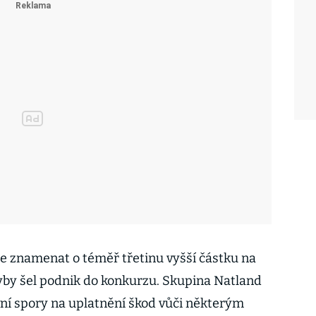
e znamenat o téměř třetinu vyšší částku na
dyby šel podnik do konkurzu. Skupina Natland
vní spory na uplatnění škod vůči některým