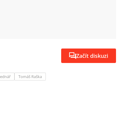
Začít diskuzi
Bednář
Tomáš Raška