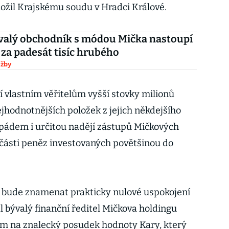
ložil Krajskému soudu v Hradci Králové.
valý obchodník s módou Mička nastoupí
 za padesát tisíc hrubého
užby
í vlastním věřitelům vyšší stovky milionů
jhodnotnějších položek z jejich někdejšího
m pádem i určitou nadějí zástupů Mičkových
ň části peněz investovaných povětšinou do
i bude znamenat prakticky nulové uspokojení
l bývalý finanční ředitel Mičkova holdingu
m na znalecký posudek hodnoty Kary, který