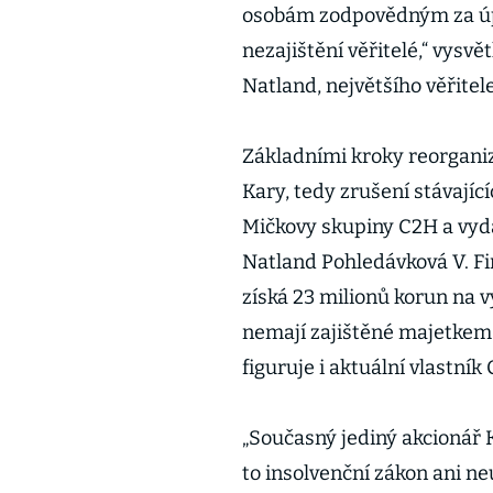
osobám zodpovědným za úpa
nezajištění věřitelé,“ vysvě
Natland, největšího věřitel
Základními kroky reorganiz
Kary, tedy zrušení stávajíc
Mičkovy skupiny C2H a vydán
Natland Pohledávková V. F
získá 23 milionů korun na v
nemají zajištěné majetkem 
figuruje i aktuální vlastník
„Současný jediný akcionář 
to insolvenční zákon ani n