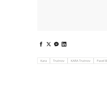
Kara
Trutnov
KARA Trutnov
Pavel 