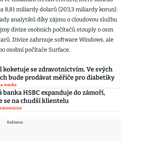
a 8,81 miliardy dolarů (203,3 miliardy korun).
hady analytiků díky zájmu o cloudovou službu
íjmy divize osobních počítačů stouply o osm
larů. Divize zahrnuje software Windows, ale
bo osobní počítače Surface.
l koketuje se zdravotnictvím. Ve svých
h bude prodávat měřiče pro diabetiky
 a média
á banka HSBC expanduje do zámoří,
 se na chudší klientelu
ankovnictví