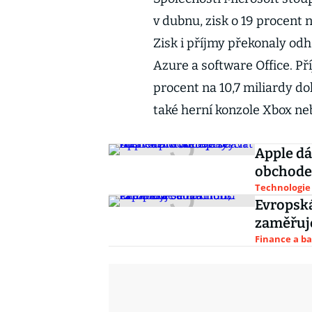
v dubnu, zisk o 19 procent n
Zisk i příjmy překonaly od
Azure a software Office. Př
procent na 10,7 miliardy do
také herní konzole Xbox ne
Apple dá
obchodec
Technologie
Evropsk
zaměřuje
Finance a b