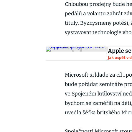
Chloubou prodejny bude her
pedálů a volantu zahrát záv
tituly. Byznysmeny potěší,
vystavovat technologie vho
Apple se
Jak uspět v d
Microsoft si klade za cíl i 
bude pořádat semináře pro 
ve Spojeném království ned
bychom se zaměřili na děti
uvedla šéfka britského Mic
Společnosti Microsoft stoupl