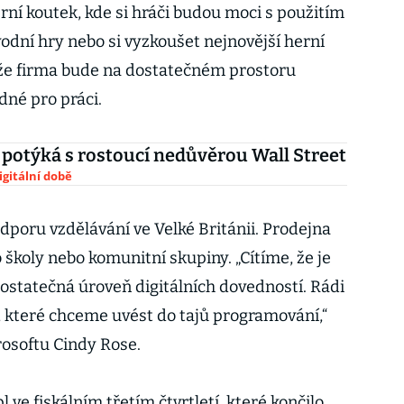
ní koutek, kde si hráči budou moci s použitím
odní hry nebo si vyzkoušet nejnovější herní
 že firma bude na dostatečném prostoru
dné pro práci.
 potýká s rostoucí nedůvěrou Wall Street
igitální době
podporu vzdělávání ve Velké Británii. Prodejna
školy nebo komunitní skupiny. „Cítíme, že je
ostatečná úroveň digitálních dovedností. Rádi
, které chceme uvést do tajů programování,“
rosoftu Cindy Rose.
 ve fiskálním třetím čtvrtletí, které končilo