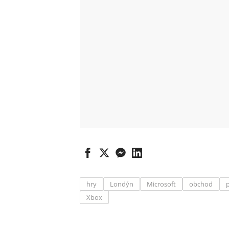
hry
Londýn
Microsoft
obchod
Xbox