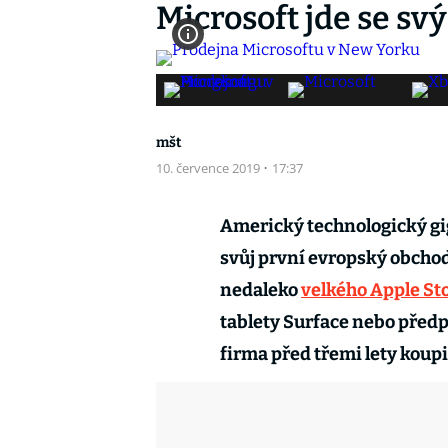
Microsoft jde se s
mšt
10. července 2019
·
17:37
Americký technologický gig
svůj první evropský obchod.
nedaleko
velkého Apple St
tablety Surface nebo předpl
firma před třemi lety koupi