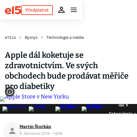
Předplatné
e15.cz
Byznys
Technologie a média
Apple dál koketuje se
zdravotnictvím. Ve svých
obchodech bude prodávat měřiče
pro diabetiky
5
Fotogalerie
Martin Štorkán
5. července 2019
·
14:00