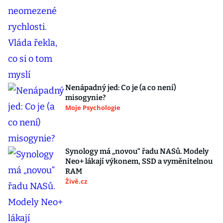
Nenápadný jed: Co je (a co není)
misogynie?
Moje Psychologie
Synology má „novou“ řadu NASů. Modely
Neo+ lákají výkonem, SSD a vyměnitelnou
RAM
Živě.cz