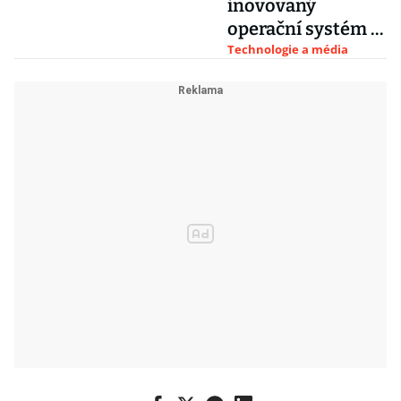
inovovaný
i Apple
operační systém a
nejvýkonnější Mac
Technologie a média