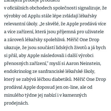
Záhájení prodeje produktu
v oficiálních obchodech společnosti signalizuje, že
výrobky od Applu stále lépe zvládají lékařsky
relevantní úkoly. „Je skvělé, že Apple prodává více
a více zařízení, která jsou příjemná pro uživatele
a zároveň lékařsky spolehlivá. Měřič One Drop
ukazuje, že jsou součástí lidských životů a já bych
si přál, aby Apple následovali i další výrobci
přenosných zařízení,“ myslí si Aaron Neinstein,
endokrinolog ze sanfranciské lékařské školy,
který se zabývá léčbou diabetiků. Měřič One Drop
prodával Apple doposud jen on-line, ale od
minulého týdne jej nabízí i v kamenných
prodejnách.