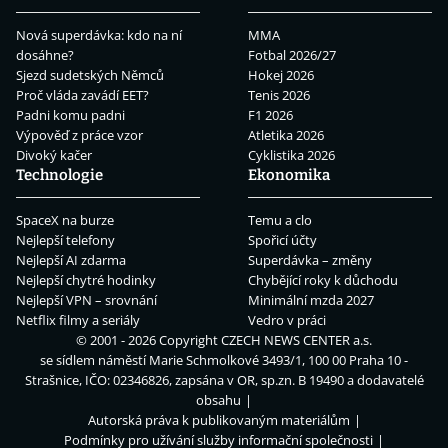
Nová superdávka: kdo na ní
MMA
dosáhne?
Fotbal 2026/27
Sjezd sudetských Němců
Hokej 2026
Proč vláda zavádí EET?
Tenis 2026
Padni komu padni
F1 2026
Výpověď z práce vzor
Atletika 2026
Divoký kačer
Cyklistika 2026
Technologie
Ekonomika
SpaceX na burze
Temu a clo
Nejlepší telefony
Spořicí účty
Nejlepší AI zdarma
Superdávka – změny
Nejlepší chytré hodinky
Chybějící roky k důchodu
Nejlepší VPN – srovnání
Minimální mzda 2027
Netflix filmy a seriály
Vedro v práci
© 2001 - 2026 Copyright
CZECH NEWS CENTER a.s.
se sídlem náměstí Marie Schmolkové 3493/1, 100 00 Praha 10 -
Strašnice, IČO: 02346826, zapsána v OR, sp.zn. B 19490 a dodavatelé
obsahu
Autorská práva k publikovaným materiálům
Podmínky pro užívání služby informační společnosti