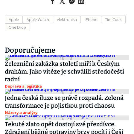
Apple
Apple Watch
elektronika
iPhone
Tim Cook
One Drop
Doporučujeme
Železniční zakázka století míří k Českým
drahám. Jako vítěze je schválili středočeští
radní
Doprava a logistika
Jedna česká iluze se právě rozpadá. Zelená
transformace je pojistkou proti chaosu
Názory a analýzy
Tekuté zlato opět dostojí své přezdívce.
Zdražení běžné potraviny brzy pocítí i Češi