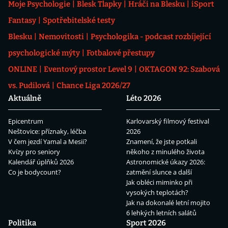
Moje Psychologie
Blesk Tlapky
Hráči na Blesku
iSport
Fantasy
Spotřebitelské testy
Blesku
Nemovitosti
Psychologika - podcast rozbíjející
psychologické mýty
Fotbalové přestupy
ONLINE
Eventový prostor Level 9
OKTAGON 92: Szabová
vs. Pudilová
Chance Liga 2026/27
Aktuálně
Léto 2026
Epicentrum
Karlovarský filmový festival
Neštovice: příznaky, léčba
2026
V čem jezdí Yamal a Mesii?
Znamení, že jste potkali
Kvízy pro seniory
někoho z minulého života
Kalendář úplňků 2026
Astronomické úkazy 2026:
Co je bodycount?
zatmění slunce a další
Jak obléci miminko při
vysokých teplotách?
Jak na dokonalé letní mojito
6 lehkých letních salátů
Politika
Sport 2026