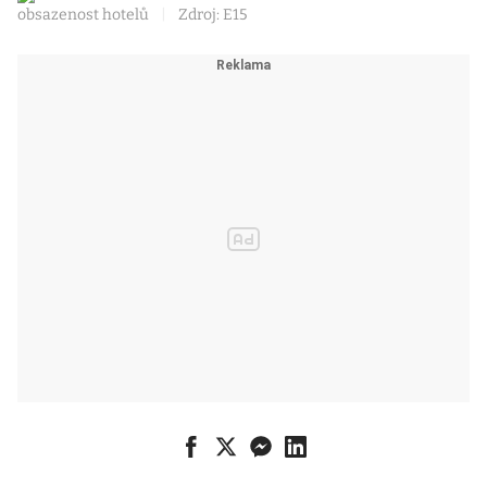
obsazenost hotelů
|
Zdroj: E15