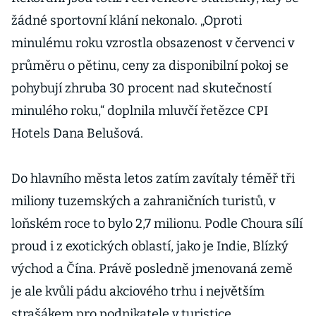
žádné sportovní klání nekonalo. „Oproti
minulému roku vzrostla obsazenost v červenci v
průměru o pětinu, ceny za disponibilní pokoj se
pohybují zhruba 30 procent nad skutečností
minulého roku,“ doplnila mluvčí řetězce CPI
Hotels Dana Belušová.
Do hlavního města letos zatím zavítaly téměř tři
miliony tuzemských a zahraničních turistů, v
loňském roce to bylo 2,7 milionu. Podle Choura sílí
proud i z exotických oblastí, jako je Indie, Blízký
východ a Čína. Právě posledně jmenovaná země
je ale kvůli pádu akciového trhu i největším
strašákem pro podnikatele v turistice.