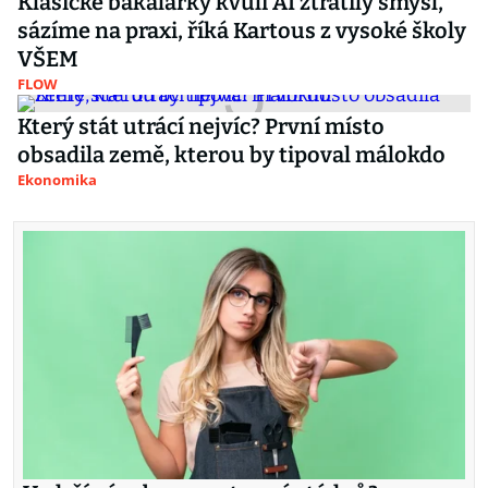
Klasické bakalářky kvůli AI ztratily smysl,
sázíme na praxi, říká Kartous z vysoké školy
VŠEM
FLOW
Který stát utrácí nejvíc? První místo
obsadila země, kterou by tipoval málokdo
Ekonomika