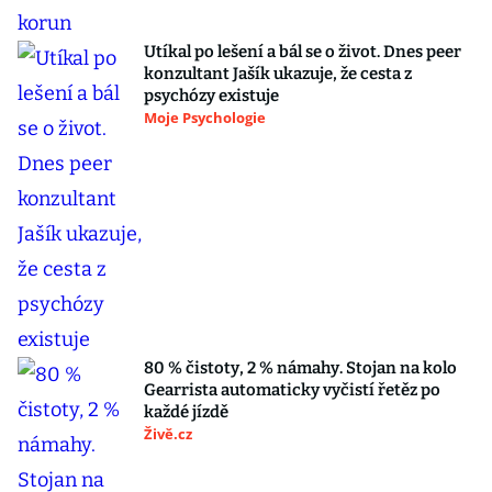
Utíkal po lešení a bál se o život. Dnes peer
konzultant Jašík ukazuje, že cesta z
psychózy existuje
Moje Psychologie
80 % čistoty, 2 % námahy. Stojan na kolo
Gearrista automaticky vyčistí řetěz po
každé jízdě
Živě.cz