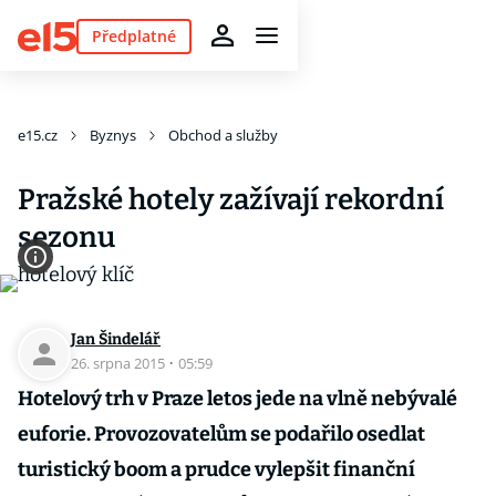
Předplatné
e15.cz
Byznys
Obchod a služby
Pražské hotely zažívají rekordní
sezonu
Jan Šindelář
26. srpna 2015
·
05:59
Hotelový trh v Praze letos jede na vlně nebývalé
euforie. Provozovatelům se podařilo osedlat
turistický boom a prudce vylepšit finanční