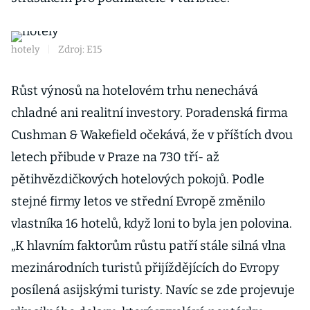
hotely
|
Zdroj: E15
Růst výnosů na hotelovém trhu nenechává
chladné ani realitní investory. Poradenská firma
Cushman & Wakefield očekává, že v příštích dvou
letech přibude v Praze na 730 tří- až
pětihvězdičkových hotelových pokojů. Podle
stejné firmy letos ve střední Evropě změnilo
vlastníka 16 hotelů, když loni to byla jen polovina.
„K hlavním faktorům růstu patří stále silná vlna
mezinárodních turistů přijíždějících do Evropy
posílená asijskými turisty. Navíc se zde projevuje