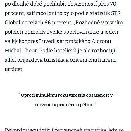
po dlouhé době pochlubit obsazeností přes 70
procent, zatímco loni to bylo podle statistik STR
Global necelých 66 procent. „Rozhodně v prvním
pololetí pomohly i velké sportovní akce a jeden
velký kongres,“ uvedl šéf pražského Alcronu
Michal Chour. Podle hoteliérů je ale rozhodují
sílící příjezdová turistika a oživení chuti firem
utrácet.
Oproti minulému roku vzrostla obsazenost v
červenci v průměru o pětinu
Rekordní jsou totiž i červencové statistiky, kdy se