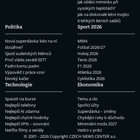
Jak obléci miminko při
vysokých teplotách?
Jak na dokonalé letní mojito
6 lehkých letních salátů
Politika
Sport 2026
Nová superdávka: kdo na ní
MMA
dosáhne?
Fotbal 2026/27
Sjezd sudetských Němců
Hokej 2026
Proč vláda zavádí EET?
Tenis 2026
Padni komu padni
F1 2026
Výpověď z práce vzor
Atletika 2026
Divoký kačer
Cyklistika 2026
Technologie
Ekonomika
SpaceX na burze
Temu a clo
Nejlepší telefony
Spořicí účty
Nejlepší AI zdarma
Superdávka – změny
Nejlepší chytré hodinky
Chybějící roky k důchodu
Nejlepší VPN – srovnání
Minimální mzda 2027
Netflix filmy a seriály
Vedro v práci
© 2001 - 2026 Copyright
CZECH NEWS CENTER a.s.