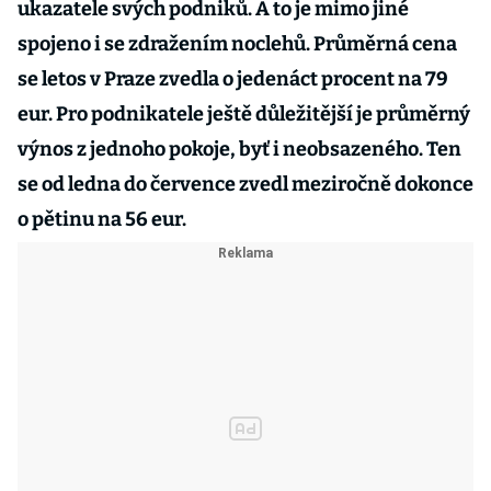
ukazatele svých podniků. A to je mimo jiné
spojeno i se zdražením noclehů. Průměrná cena
se letos v Praze zvedla o jedenáct procent na 79
eur. Pro podnikatele ještě důležitější je průměrný
výnos z jednoho pokoje, byť i neobsazeného. Ten
se od ledna do července zvedl meziročně dokonce
o pětinu na 56 eur.