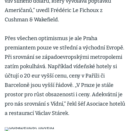
vliv silného dolaru, který vyvolává poptávku
Američanů,“ uvedl Frédéric Le Fichoux z
Cushman & Wakefield.
Přes všechen optimismus je ale Praha
premiantem pouze ve střední a východní Evropě.
Při srovnání se západoevropskými metropolemi
zatím pokulhává. Například vídeňské hotely si
účtují o 20 eur vyšší cenu, ceny v Paříži či
Barceloně jsou vyšší řádově. „V Praze je stále
prostor pro růst obsazenosti i ceny. Adekvátní je
pro nás srovnání s Vídní,“ řekl šéf Asociace hotelů
a restaurací Václav Stárek.