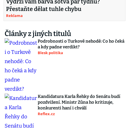
Vydrží vám barva sotva pár týdnů?
Přestaňte dělat tuhle chybu
Reklama
Články z jiných titulů
Podrobnosti o Turkově nehodě: Co ho čeká
a kdy padne verdikt?
Blesk politika
Kandidatura Karla Řehky do Senátu budí
pozdvižení. Ministr Zůna ho kritizuje,
konkurenti haní i chválí
Reflex.cz