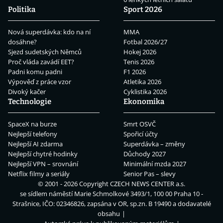
Politika
Sport 2026
Nová superdávka: kdo na ní
MMA
dosáhne?
Fotbal 2026/27
Sjezd sudetských Němců
Hokej 2026
Proč vláda zavádí EET?
Tenis 2026
Padni komu padni
F1 2026
Výpověď z práce vzor
Atletika 2026
Divoký kačer
Cyklistika 2026
Technologie
Ekonomika
SpaceX na burze
Smrt OSVČ
Nejlepší telefony
Spořicí účty
Nejlepší AI zdarma
Superdávka – změny
Nejlepší chytré hodinky
Důchody 2027
Nejlepší VPN – srovnání
Minimální mzda 2027
Netflix filmy a seriály
Senior Pas – slevy
© 2001 - 2026 Copyright
CZECH NEWS CENTER a.s.
se sídlem náměstí Marie Schmolkové 3493/1, 100 00 Praha 10 -
Strašnice, IČO: 02346826, zapsána v OR, sp.zn. B 19490 a dodavatelé
obsahu