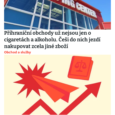
Příhraniční obchody už nejsou jen o
cigaretách a alkoholu. Češi do nich jezdí
nakupovat zcela jiné zboží
Obchod a služby