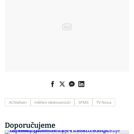
ACNielsen
měření sledovanosti
SPMS
TV Nova
Doporučujeme