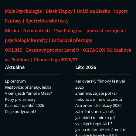
Moje Psychologie
Blesk Tlapky
Hráči na Blesku
iSport
Fantasy
Spotřebitelské testy
Blesku
Nemovitosti
Psychologika - podcast rozbíjející
psychologické mýty
Fotbalové přestupy
ONLINE
Eventový prostor Level 9
OKTAGON 92: Szabová
vs. Pudilová
Chance Liga 2026/27
Aktuálně
Léto 2026
Epicentrum
Karlovarský filmový festival
Neštovice: příznaky, léčba
2026
V čem jezdí Yamal a Mesii?
Znamení, že jste potkali
Kvízy pro seniory
někoho z minulého života
Kalendář úplňků 2026
Astronomické úkazy 2026:
Co je bodycount?
zatmění slunce a další
Jak obléci miminko při
vysokých teplotách?
Jak na dokonalé letní mojito
6 lehkých letních salátů