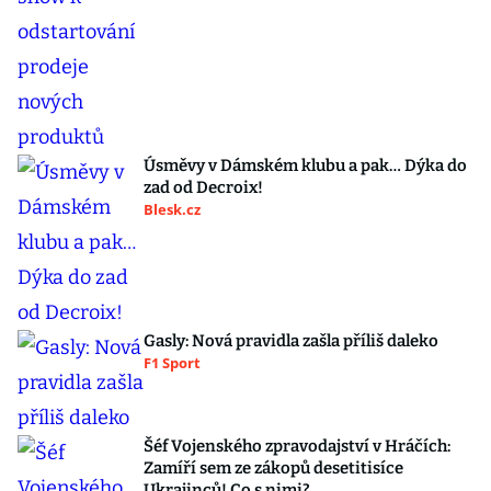
Úsměvy v Dámském klubu a pak… Dýka do
zad od Decroix!
Blesk.cz
Gasly: Nová pravidla zašla příliš daleko
F1 Sport
Šéf Vojenského zpravodajství v Hráčích:
Zamíří sem ze zákopů desetitisíce
Ukrajinců! Co s nimi?