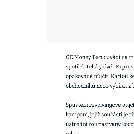
GE Money Bank uvádí na trh
spotřebitelský úvěr Expres
opakovaně půjčit. Kartou ke
obchodníků nebo vybírat z
Spuštění revolvingové půj
kampaní, jejíž součástí je 
ústřední roli naštvaný koc
mlsat.