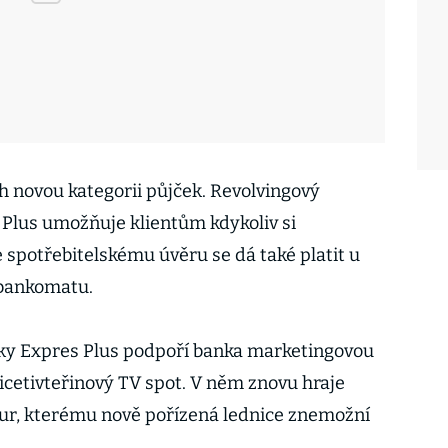
 novou kategorii půjček. Revolvingový
 Plus umožňuje klientům kdykoliv si
 spotřebitelskému úvěru se dá také platit u
 bankomatu.
čky Expres Plus podpoří banka marketingovou
třicetivteřinový TV spot. V něm znovu hraje
our, kterému nově pořízená lednice znemožní