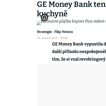
GE Money Bank tent
kuchyně
,
Strategie
Filip Votava
18. února 2015
·
09:09
GE Money Bank vypustila do
další příhodu nespokojené
tím, že si vzal revolvingový