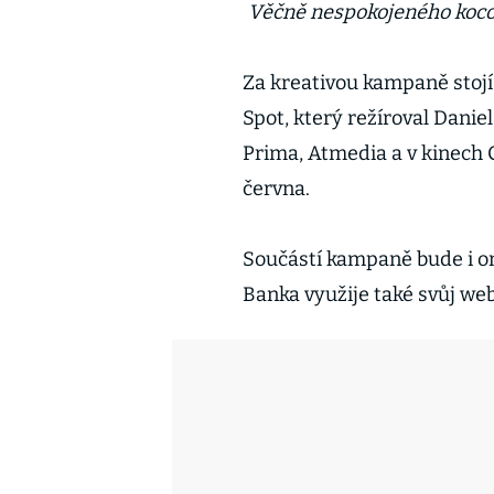
Věčně nespokojeného koco
Za kreativou kampaně stojí 
Spot, který režíroval Danie
Prima, Atmedia a v kinech C
června.
Součástí kampaně bude i o
Banka využije také svůj web