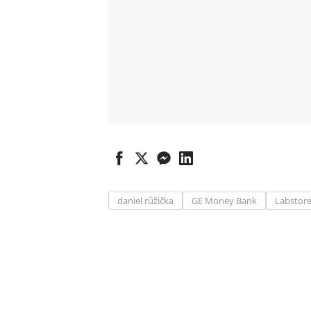
daniel růžička
GE Money Bank
Labstor