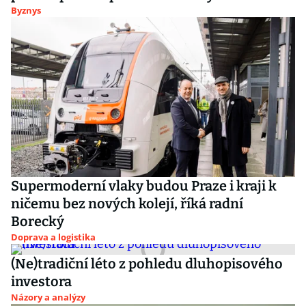
Byznys
Supermoderní vlaky budou Praze i kraji k
ničemu bez nových kolejí, říká radní
Borecký
Doprava a logistika
(Ne)tradiční léto z pohledu dluhopisového
investora
Názory a analýzy