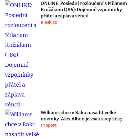
ONLINE: Poslední rozloučení s Milanem
Knížákem (†86): Dojemné vzpomínky
přátel a záplava věnců
Blesk.cz
Williams chce v Baku nasadit velké
novinky. Alex Albon je však skeptický
F1 Sport