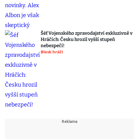
Šéf Vojenského zpravodajství exkluzivně v
Hráčích: Česku hrozil vyšší stupeň
nebezpečí!
Blesk hráči