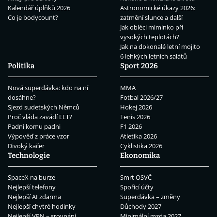
Kalendář úplňků 2026
Astronomické úkazy 2026:
Co je bodycount?
zatmění slunce a další
Jak obléci miminko při
vysokých teplotách?
Jak na dokonalé letní mojito
6 lehkých letních salátů
Politika
Sport 2026
Nová superdávka: kdo na ní
MMA
dosáhne?
Fotbal 2026/27
Sjezd sudetských Němců
Hokej 2026
Proč vláda zavádí EET?
Tenis 2026
Padni komu padni
F1 2026
Výpověď z práce vzor
Atletika 2026
Divoký kačer
Cyklistika 2026
Technologie
Ekonomika
SpaceX na burze
Smrt OSVČ
Nejlepší telefony
Spořicí účty
Nejlepší AI zdarma
Superdávka – změny
Nejlepší chytré hodinky
Důchody 2027
Nejlepší VPN – srovnání
Minimální mzda 2027