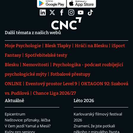
Další témata z našich webů
Moje Psychologie
Blesk Tlapky
Hráči na Blesku
iSport
Fantasy
Spotřebitelské testy
Blesku
Nemovitosti
Psychologika - podcast rozbíjející
psychologické mýty
Fotbalové přestupy
ONLINE
Eventový prostor Level 9
OKTAGON 92: Szabová
vs. Pudilová
Chance Liga 2026/27
Aktuálně
Léto 2026
Epicentrum
Karlovarský filmový festival
Neštovice: příznaky, léčba
2026
V čem jezdí Yamal a Mesii?
Znamení, že jste potkali
Kvízy pro seniory
někoho z minulého života