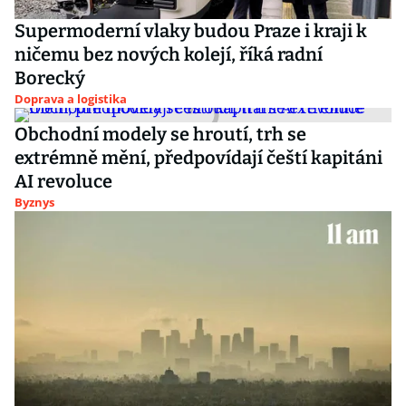
Supermoderní vlaky budou Praze i kraji k
ničemu bez nových kolejí, říká radní
Borecký
Doprava a logistika
Obchodní modely se hroutí, trh se
extrémně mění, předpovídají čeští kapitáni
AI revoluce
Byznys