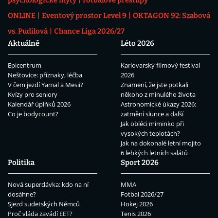
ONLINE
Eventový prostor Level 9
OKTAGON 92: Szabová
vs. Pudilová
Chance Liga 2026/27
Aktuálně
Léto 2026
Epicentrum
Karlovarský filmový festival
Neštovice: příznaky, léčba
2026
V čem jezdí Yamal a Mesii?
Znamení, že jste potkali
Kvízy pro seniory
někoho z minulého života
Kalendář úplňků 2026
Astronomické úkazy 2026:
Co je bodycount?
zatmění slunce a další
Jak obléci miminko při
vysokých teplotách?
Jak na dokonalé letní mojito
6 lehkých letních salátů
Politika
Sport 2026
Nová superdávka: kdo na ní
MMA
dosáhne?
Fotbal 2026/27
Sjezd sudetských Němců
Hokej 2026
Proč vláda zavádí EET?
Tenis 2026