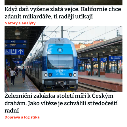
Když daň vyžene zlatá vejce. Kalifornie chce
zdanit miliardáře, ti raději utíkají
Názory a analýzy
Železniční zakázka století míří k Českým
drahám. Jako vítěze je schválili středočeští
radní
Doprava a logistika