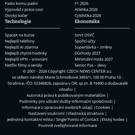
Padni komu padni
F1 2026
Výpověď z práce vzor
Atletika 2026
Divoký kačer
Cyklistika 2026
Technologie
Ekonomika
SpaceX na burze
Smrt OSVČ
Nejlepší telefony
Spořicí účty
Nejlepší AI zdarma
Superdávka – změny
Nejlepší chytré hodinky
Důchody 2027
Nejlepší VPN – srovnání
Minimální mzda 2027
Netflix filmy a seriály
Senior Pas – slevy
© 2001 - 2026 Copyright
CZECH NEWS CENTER a.s.
se sídlem náměstí Marie Schmolkové 3493/1, 100 00 Praha 10 -
Strašnice, IČO: 02346826, zapsána v OR, sp.zn. B 19490 a dodavatelé
obsahu
Autorská práva k publikovaným materiálům
Podmínky pro užívání služby informační společnosti
Informace o zpracování osobních údajů
Cookies
Nastavení soukromí
Vlastnická struktura
Jednotná kontaktní místa / Single Points of Contact
Etický kodex
Povinně zveřejňované informace