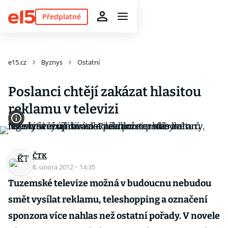
Předplatné
e15.cz
Byznys
Ostatní
Poslanci chtějí zakázat hlasitou
reklamu v televizi
ČTK
6. února 2012
·
14:35
Tuzemské televize možná v budoucnu nebudou
smět vysílat reklamu, teleshopping a označení
sponzora více nahlas než ostatní pořady. V novele