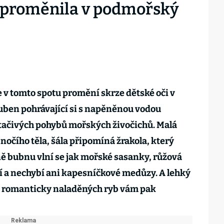
e proměnila v podmořský
 v tomto spotu promění skrze dětské oči v
uben pohrávající si s napěněnou vodou
otačivých pohybů mořských živočichů. Malá
nočího těla, šála připomíná žrakola, který
 dně bubnu vlní se jak mořské sasanky, růžová
í a nechybí ani kapesníčkové medůzy. A lehký
s romanticky naladěných ryb vám pak