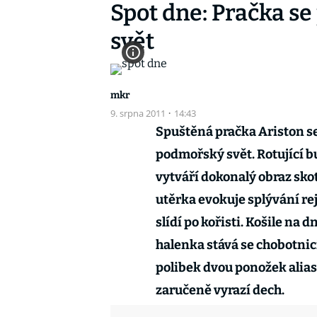
Spot dne: Pračka s
svět
mkr
9. srpna 2011
·
14:43
Spuštěná pračka Ariston se
podmořský svět. Rotující b
vytváří dokonalý obraz sk
utěrka evokuje splývání rej
slídí po kořisti. Košile na
halenka stává se chobotnic
polibek dvou ponožek alia
zaručeně vyrazí dech.