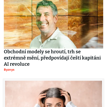
Obchodní modely se hroutí, trh se
extrémně mění, předpovídají čeští kapitáni
AI revoluce
Byznys