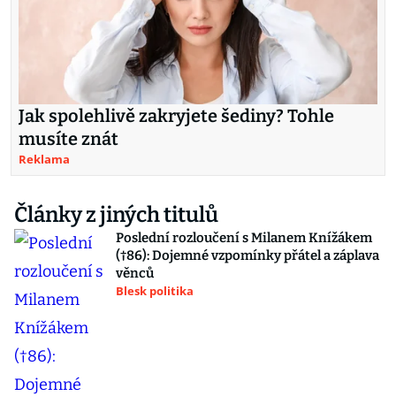
Jak spolehlivě zakryjete šediny? Tohle
musíte znát
Reklama
Články z jiných titulů
Poslední rozloučení s Milanem Knížákem
(†86): Dojemné vzpomínky přátel a záplava
věnců
Blesk politika