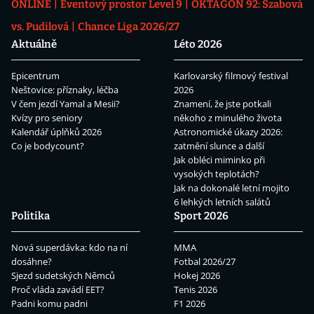
ONLINE
Eventový prostor Level 9
OKTAGON 92: Szabová
vs. Pudilová
Chance Liga 2026/27
Aktuálně
Léto 2026
Epicentrum
Karlovarský filmový festival
Neštovice: příznaky, léčba
2026
V čem jezdí Yamal a Mesii?
Znamení, že jste potkali
Kvízy pro seniory
někoho z minulého života
Kalendář úplňků 2026
Astronomické úkazy 2026:
Co je bodycount?
zatmění slunce a další
Jak obléci miminko při
vysokých teplotách?
Jak na dokonalé letní mojito
6 lehkých letních salátů
Politika
Sport 2026
Nová superdávka: kdo na ní
MMA
dosáhne?
Fotbal 2026/27
Sjezd sudetských Němců
Hokej 2026
Proč vláda zavádí EET?
Tenis 2026
Padni komu padni
F1 2026