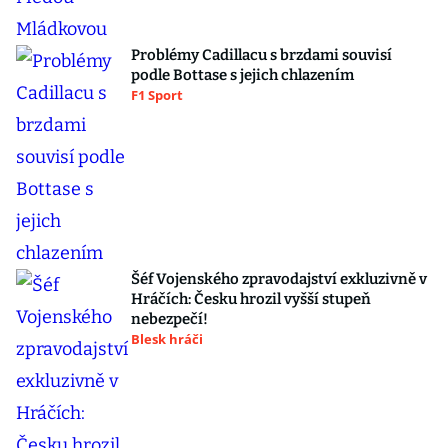
Problémy Cadillacu s brzdami souvisí
podle Bottase s jejich chlazením
F1 Sport
Šéf Vojenského zpravodajství exkluzivně v
Hráčích: Česku hrozil vyšší stupeň
nebezpečí!
Blesk hráči