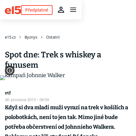
Předplatné
e15.cz
Byznys
Ostatní
Spot dne: Trek s whiskey a
funusem
vtf
30. prosince 2015
·
06:59
Když si dva mladí muži vyrazí na trek v košilích a
polobotkách, není to jen tak. Mimo jiné bude
potřeba občerstvení od Johnnieho Walkera.