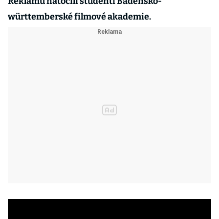
Reklamu natočili studenti Bádensko-
württemberské filmové akademie.