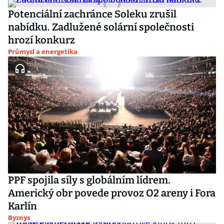
Potenciální zachránce Soleku zrušil
nabídku. Zadlužené solární společnosti
hrozí konkurz
Průmysl a energetika
PPF spojila síly s globálním lídrem.
Americký obr povede provoz O2 areny i Fora
Karlín
Byznys