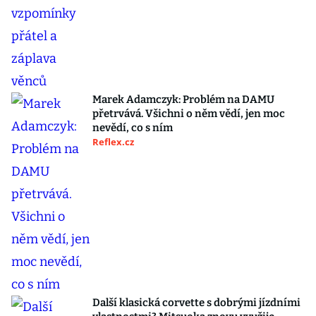
Marek Adamczyk: Problém na DAMU
přetrvává. Všichni o něm vědí, jen moc
nevědí, co s ním
Reflex.cz
Další klasická corvette s dobrými jízdními