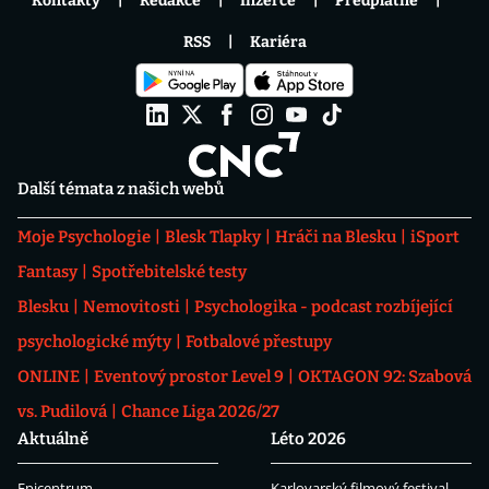
Kontakty
Redakce
Inzerce
Předplatné
RSS
Kariéra
Další témata z našich webů
Moje Psychologie
Blesk Tlapky
Hráči na Blesku
iSport
Fantasy
Spotřebitelské testy
Blesku
Nemovitosti
Psychologika - podcast rozbíjející
psychologické mýty
Fotbalové přestupy
ONLINE
Eventový prostor Level 9
OKTAGON 92: Szabová
vs. Pudilová
Chance Liga 2026/27
Aktuálně
Léto 2026
Epicentrum
Karlovarský filmový festival