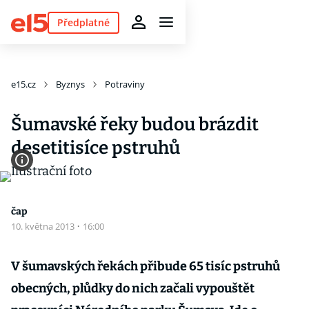
Předplatné
e15.cz
Byznys
Potraviny
Šumavské řeky budou brázdit
desetitisíce pstruhů
čap
10. května 2013
·
16:00
V šumavských řekách přibude 65 tisíc pstruhů
obecných, plůdky do nich začali vypouštět