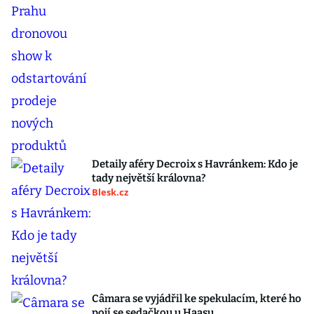
Detaily aféry Decroix s Havránkem: Kdo je
tady největší královna?
Blesk.cz
Câmara se vyjádřil ke spekulacím, které ho
pojí se sedačkou u Haasu