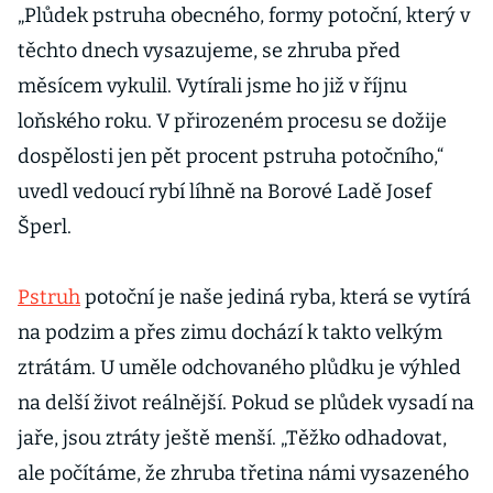
„Plůdek pstruha obecného, formy potoční, který v
těchto dnech vysazujeme, se zhruba před
měsícem vykulil. Vytírali jsme ho již v říjnu
loňského roku. V přirozeném procesu se dožije
dospělosti jen pět procent pstruha potočního,“
uvedl vedoucí rybí líhně na Borové Ladě Josef
Šperl.
Pstruh
potoční je naše jediná ryba, která se vytírá
na podzim a přes zimu dochází k takto velkým
ztrátám. U uměle odchovaného plůdku je výhled
na delší život reálnější. Pokud se plůdek vysadí na
jaře, jsou ztráty ještě menší. „Těžko odhadovat,
ale počítáme, že zhruba třetina námi vysazeného