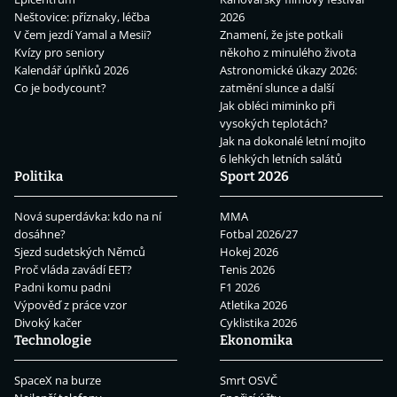
Neštovice: příznaky, léčba
2026
V čem jezdí Yamal a Mesii?
Znamení, že jste potkali
Kvízy pro seniory
někoho z minulého života
Kalendář úplňků 2026
Astronomické úkazy 2026:
Co je bodycount?
zatmění slunce a další
Jak obléci miminko při
vysokých teplotách?
Jak na dokonalé letní mojito
6 lehkých letních salátů
Politika
Sport 2026
Nová superdávka: kdo na ní
MMA
dosáhne?
Fotbal 2026/27
Sjezd sudetských Němců
Hokej 2026
Proč vláda zavádí EET?
Tenis 2026
Padni komu padni
F1 2026
Výpověď z práce vzor
Atletika 2026
Divoký kačer
Cyklistika 2026
Technologie
Ekonomika
SpaceX na burze
Smrt OSVČ