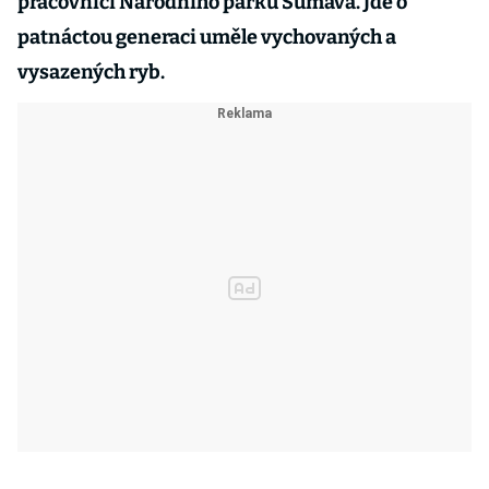
pracovníci Národního parku Šumava. Jde o
patnáctou generaci uměle vychovaných a
vysazených ryb.