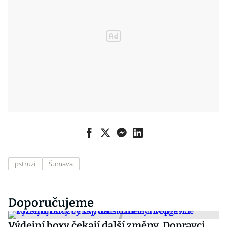
pstruzi
Šumava
Doporučujeme
Výdejní boxy čekají další změny. Dopravci