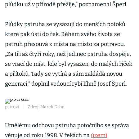
plůdku už v přírodě přežije,“ poznamenal Šperl.
Plůdky pstruha se vysazují do menších potoků,
které pak ústí do řek. Během svého života se
pstruh přesouvá z místa na místo za potravou.
„Za tři až čtyři roky, než jedinec pstruha dospěje,
se vrací do míst, kde byl vysazen, do malých říček
a přítoků. Tady se vytírá a sám zakládá novou
generaci,“ doplnil vedoucí rybí líhně Josef Šperl.
pstruzi
|
Zdroj: Marek Drha
Umělému odchovu pstruha potočního se správa
věnuje od roku 1998. V řekách na
území