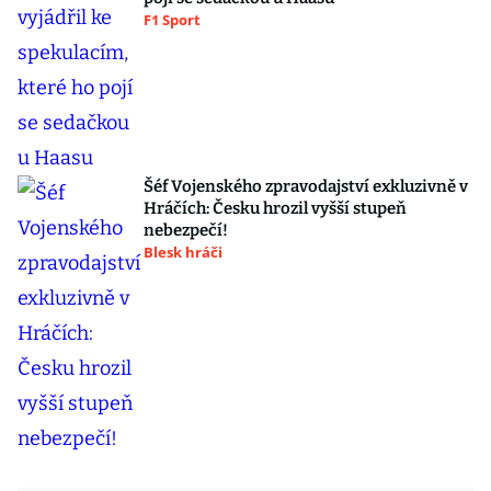
F1 Sport
Šéf Vojenského zpravodajství exkluzivně v
Hráčích: Česku hrozil vyšší stupeň
nebezpečí!
Blesk hráči