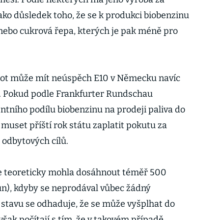
ako důsledek toho, že se k produkci biobenzinu
nebo cukrová řepa, kterých je pak méně pro
ot může mít neúspěch E10 v Německu navíc
. Pokud podle Frankfurter Rundschau
ního podílu biobenzinu na prodeji paliva do
uset příští rok státu zaplatit pokutu za
odbytových cílů.
še teoreticky mohla dosáhnout téměř 500
run), kdyby se neprodával vůbec žádný
 stavu se odhaduje, že se může vyšplhat do
však počítají s tím, že v takovém případě