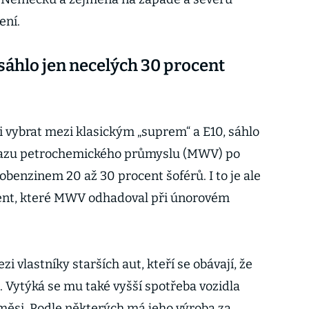
ení.
sáhlo jen necelých 30 procent
i vybrat mezi klasickým „suprem“ a E10, sáhlo
azu petrochemického průmyslu (MWV) po
iobenzinem 20 až 30 procent šoférů. I to je ale
ent, které MWV odhadoval při únorovém
 vlastníky starších aut, kteří se obávají, že
. Vytýká se mu také vyšší spotřeba vozidla
íměsi. Podle některých má jeho výroba za