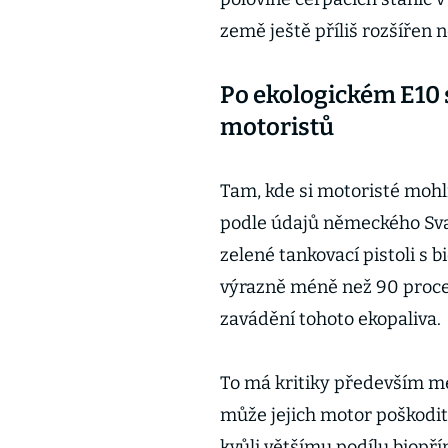
země ještě příliš rozšířen n
Po ekologickém E10 
motoristů
Tam, kde si motoristé mohl
podle údajů německého Sv
zelené tankovací pistoli s b
výrazně méně než 90 proc
zavádění tohoto ekopaliva.
To má kritiky především mezi
může jejich motor poškodit
kvůli většímu podílu biopř