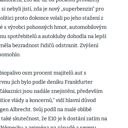
 si nebyli jistí, zda je nový „superbenzin“ pro
olitici proto dokonce volali po jeho stažení z
té s výrobci pohonných hmot, automobilovým
u spotřebitelů a autokluby dohodla na lepší
měla bezradnost řidičů odstranit. Zvýšení
epomohlo.
biopalivo osm procent majitelů aut s
nu jich bylo podle deníku Frankfurter
Zákazníci jsou nadále znejistěni, především
itice vlády a koncernů,“ vidí hlavní důvod
en Albrecht. Svůj podíl na malé oblibě
také skutečnost, že E10 je k dostání zatím na
 v Německu a zejména na západě a severu