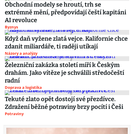
Obchodní modely se hroutí, trh se
extrémně mění, předpovídají čeští kapitáni
AI revoluce
Byznys
Když daň vyžene zlatá vejce. Kalifornie chce
zdanit miliardáře, ti raději utíkají
Názory a analýzy
Železniční zakázka století míří k Českým
drahám. Jako vítěze je schválili středočeští
radní
Doprava a logistika
Tekuté zlato opět dostojí své přezdívce.
Zdražení běžné potraviny brzy pocítí i Češi
Potraviny