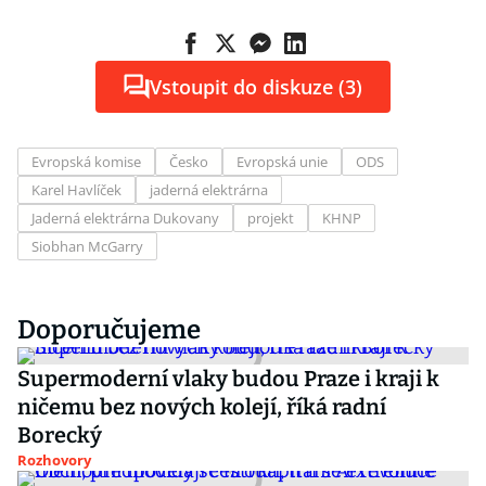
Vstoupit do diskuze (3)
Evropská komise
Česko
Evropská unie
ODS
Karel Havlíček
jaderná elektrárna
Jaderná elektrárna Dukovany
projekt
KHNP
Siobhan McGarry
Doporučujeme
Supermoderní vlaky budou Praze i kraji k
ničemu bez nových kolejí, říká radní
Borecký
Rozhovory