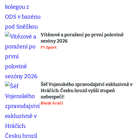
Vítězové a poražení po první polovině
sezóny 2026
F1 Sport
Šéf Vojenského zpravodajství exkluzivně v
Hráčích: Česku hrozil vyšší stupeň
nebezpečí!
Blesk hráči