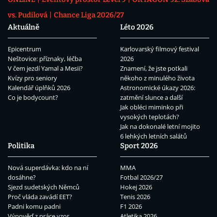
vs. Pudilová
Chance Liga 2026/27
Aktuálně
Léto 2026
Epicentrum
Karlovarský filmový festival
Neštovice: příznaky, léčba
2026
V čem jezdí Yamal a Mesii?
Znamení, že jste potkali
Kvízy pro seniory
někoho z minulého života
Kalendář úplňků 2026
Astronomické úkazy 2026:
Co je bodycount?
zatmění slunce a další
Jak obléci miminko při
vysokých teplotách?
Jak na dokonalé letní mojito
6 lehkých letních salátů
Politika
Sport 2026
Nová superdávka: kdo na ní
MMA
dosáhne?
Fotbal 2026/27
Sjezd sudetských Němců
Hokej 2026
Proč vláda zavádí EET?
Tenis 2026
Padni komu padni
F1 2026
Výpověď z práce vzor
Atletika 2026