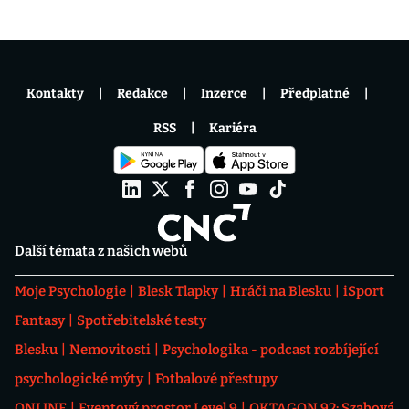
Kontakty
Redakce
Inzerce
Předplatné
RSS
Kariéra
Další témata z našich webů
Moje Psychologie
Blesk Tlapky
Hráči na Blesku
iSport
Fantasy
Spotřebitelské testy
Blesku
Nemovitosti
Psychologika - podcast rozbíjející
psychologické mýty
Fotbalové přestupy
ONLINE
Eventový prostor Level 9
OKTAGON 92: Szabová