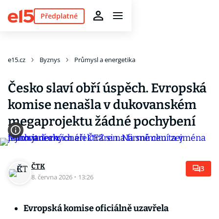
Předplatné
e15.cz
Byznys
Průmysl a energetika
Česko slaví obří úspěch. Evropská
komise nenašla v dukovanském
megaprojektu žádné pochybení
ČTK
3
8. června 2026
·
13:26
Evropská komise oficiálně uzavřela