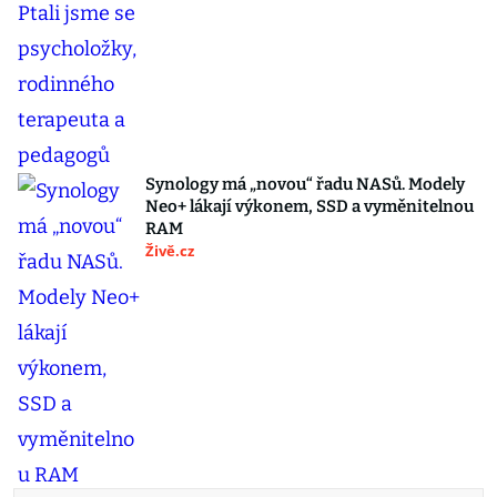
Synology má „novou“ řadu NASů. Modely
Neo+ lákají výkonem, SSD a vyměnitelnou
RAM
Živě.cz