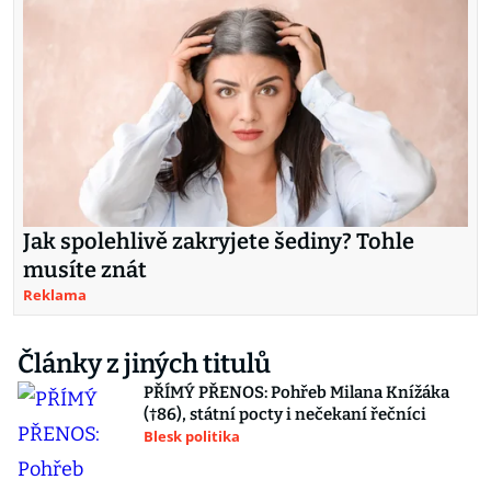
Jak spolehlivě zakryjete šediny? Tohle
musíte znát
Reklama
Články z jiných titulů
PŘÍMÝ PŘENOS: Pohřeb Milana Knížáka
(†86), státní pocty i nečekaní řečníci
Blesk politika