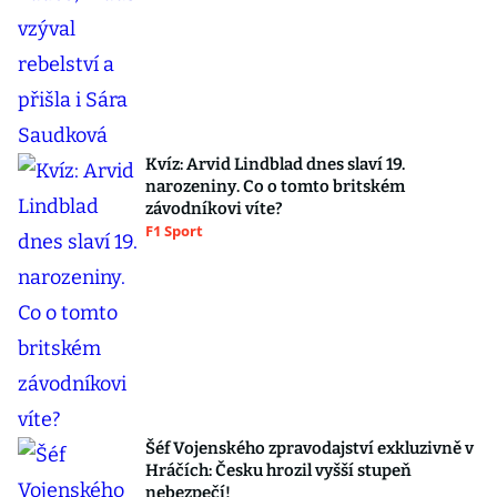
Kvíz: Arvid Lindblad dnes slaví 19.
narozeniny. Co o tomto britském
závodníkovi víte?
F1 Sport
Šéf Vojenského zpravodajství exkluzivně v
Hráčích: Česku hrozil vyšší stupeň
nebezpečí!