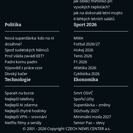
Jak obléci miminko při
vysokých teplotách?
Jak na dokonalé letní mojito
6 lehkých letních salátů
Politika
Sport 2026
Nová superdávka: kdo na ní
MMA
dosáhne?
Fotbal 2026/27
Sjezd sudetských Němců
Hokej 2026
Proč vláda zavádí EET?
Tenis 2026
Padni komu padni
F1 2026
Výpověď z práce vzor
Atletika 2026
Divoký kačer
Cyklistika 2026
Technologie
Ekonomika
SpaceX na burze
Smrt OSVČ
Nejlepší telefony
Spořicí účty
Nejlepší AI zdarma
Superdávka – změny
Nejlepší chytré hodinky
Důchody 2027
Nejlepší VPN – srovnání
Minimální mzda 2027
Netflix filmy a seriály
Senior Pas – slevy
© 2001 - 2026 Copyright
CZECH NEWS CENTER a.s.