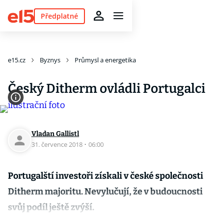
Předplatné
e15.cz
Byznys
Průmysl a energetika
Český Ditherm ovládli Portugalci
Vladan Gallistl
31. července 2018
·
06:00
Portugalští investoři získali v české společnosti
Ditherm majoritu. Nevylučují, že v budoucnosti
svůj podíl ještě zvýší.