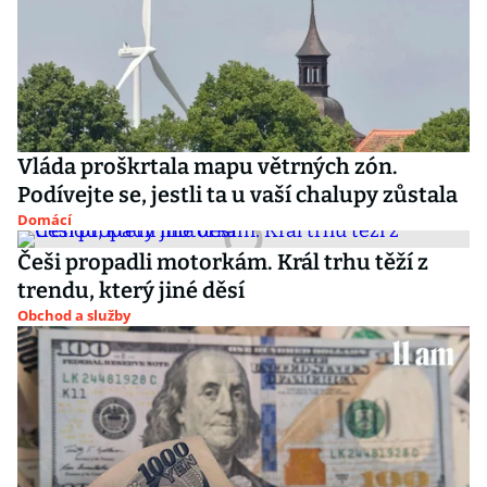
Vláda proškrtala mapu větrných zón.
Podívejte se, jestli ta u vaší chalupy zůstala
Domácí
Češi propadli motorkám. Král trhu těží z
trendu, který jiné děsí
Obchod a služby