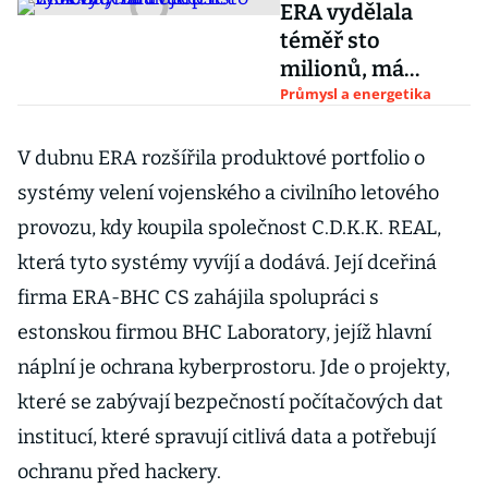
ERA vydělala
téměř sto
milionů, má
nejlepší výsledky
Průmysl a energetika
za dvacet let
V dubnu ERA rozšířila produktové portfolio o
systémy velení vojenského a civilního letového
provozu, kdy koupila společnost C.D.K.K. REAL,
která tyto systémy vyvíjí a dodává. Její dceřiná
firma ERA-BHC CS zahájila spolupráci s
estonskou firmou BHC Laboratory, jejíž hlavní
náplní je ochrana kyberprostoru. Jde o projekty,
které se zabývají bezpečností počítačových dat
institucí, které spravují citlivá data a potřebují
ochranu před hackery.