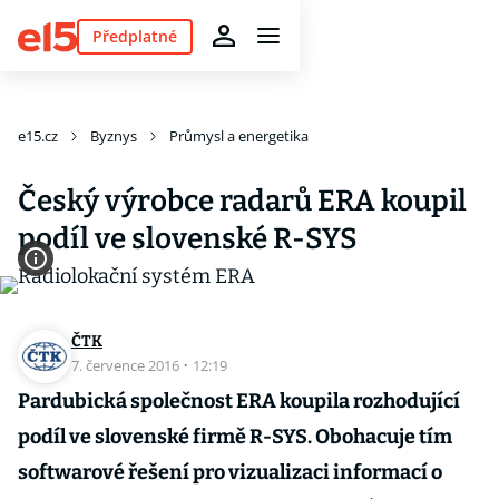
Předplatné
e15.cz
Byznys
Průmysl a energetika
Český výrobce radarů ERA koupil
podíl ve slovenské R-SYS
ČTK
7. července 2016
·
12:19
Pardubická společnost ERA koupila rozhodující
podíl ve slovenské firmě R-SYS. Obohacuje tím
softwarové řešení pro vizualizaci informací o