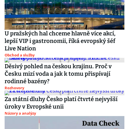
U pražských hal chceme hlavně více akcí,
lepší VIP i gastronomii, říká evropský šéf
Live Nation
Obchod a služby
Děsivý pohled na českou krajinu. Proč v
Česku mizí voda a jak k tomu přispívají
rodinné bazény?
Rozhovory
Za státní dluhy Česko platí čtvrté nejvyšší
úroky v Evropské unii
Názory a analýzy