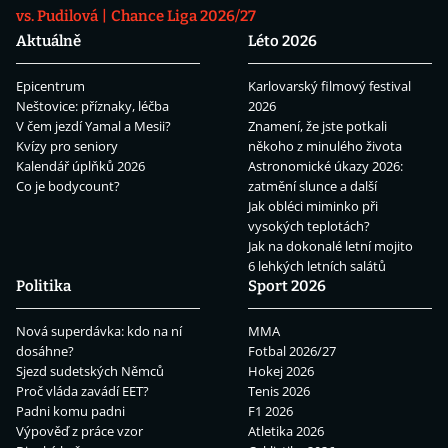
vs. Pudilová
Chance Liga 2026/27
Aktuálně
Léto 2026
Epicentrum
Karlovarský filmový festival
Neštovice: příznaky, léčba
2026
V čem jezdí Yamal a Mesii?
Znamení, že jste potkali
Kvízy pro seniory
někoho z minulého života
Kalendář úplňků 2026
Astronomické úkazy 2026:
Co je bodycount?
zatmění slunce a další
Jak obléci miminko při
vysokých teplotách?
Jak na dokonalé letní mojito
6 lehkých letních salátů
Politika
Sport 2026
Nová superdávka: kdo na ní
MMA
dosáhne?
Fotbal 2026/27
Sjezd sudetských Němců
Hokej 2026
Proč vláda zavádí EET?
Tenis 2026
Padni komu padni
F1 2026
Výpověď z práce vzor
Atletika 2026