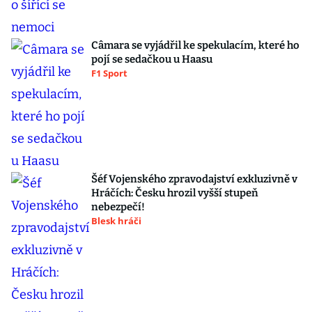
Câmara se vyjádřil ke spekulacím, které ho
pojí se sedačkou u Haasu
F1 Sport
Šéf Vojenského zpravodajství exkluzivně v
Hráčích: Česku hrozil vyšší stupeň
nebezpečí!
Blesk hráči