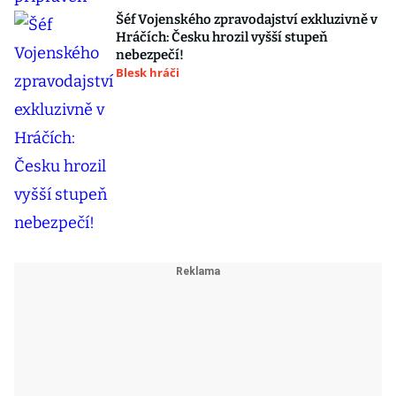
Šéf Vojenského zpravodajství exkluzivně v
Hráčích: Česku hrozil vyšší stupeň
nebezpečí!
Blesk hráči