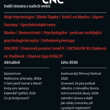
Další témata z našich webů
Moje Psychologie
Blesk Tlapky
Hráči na Blesku
iSport
Fantasy
Spotřebitelské testy
Blesku
Nemovitosti
Psychologika - podcast rozbíjející
psychologické mýty
Fotbalové přestupy
ONLINE
Eventový prostor Level 9
OKTAGON 92: Szabová
vs. Pudilová
Chance Liga 2026/27
Aktuálně
Léto 2026
Epicentrum
Karlovarský filmový festival
Neštovice: příznaky, léčba
2026
V čem jezdí Yamal a Mesii?
Znamení, že jste potkali
Kvízy pro seniory
někoho z minulého života
Kalendář úplňků 2026
Astronomické úkazy 2026:
Co je bodycount?
zatmění slunce a další
Jak obléci miminko při
vysokých teplotách?