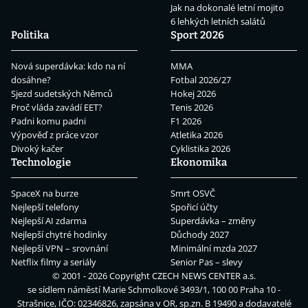
Jak na dokonalé letní mojito
6 lehkých letních salátů
Politika
Sport 2026
Nová superdávka: kdo na ní
MMA
dosáhne?
Fotbal 2026/27
Sjezd sudetských Němců
Hokej 2026
Proč vláda zavádí EET?
Tenis 2026
Padni komu padni
F1 2026
Výpověď z práce vzor
Atletika 2026
Divoký kačer
Cyklistika 2026
Technologie
Ekonomika
SpaceX na burze
Smrt OSVČ
Nejlepší telefony
Spořicí účty
Nejlepší AI zdarma
Superdávka – změny
Nejlepší chytré hodinky
Důchody 2027
Nejlepší VPN – srovnání
Minimální mzda 2027
Netflix filmy a seriály
Senior Pas – slevy
© 2001 - 2026 Copyright
CZECH NEWS CENTER a.s.
se sídlem náměstí Marie Schmolkové 3493/1, 100 00 Praha 10 -
Strašnice, IČO: 02346826, zapsána v OR, sp.zn. B 19490 a dodavatelé