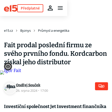
Předplatné
e15.cz
Byznys
Průmysl a energetika
Fait prodal poslední firmu ze
svého prvního fondu. Kordcarbon
získal jeho distributor
Ondřej Souček
0
26. srpna 2024
·
17:00
Investiční společnost Jet Investment finančníka