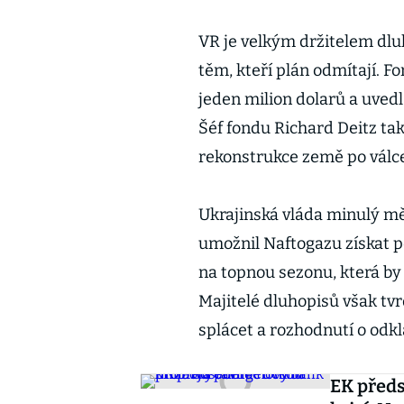
VR je velkým držitelem dlu
těm, kteří plán odmítají. 
jeden milion dolarů a uvedl
Šéf fondu Richard Deitz tak
rekonstrukce země po válc
Ukrajinská vláda minulý mě
umožnil Naftogazu získat p
na topnou sezonu, která by 
Majitelé dluhopisů však tv
splácet a rozhodnutí o odkl
EK předs