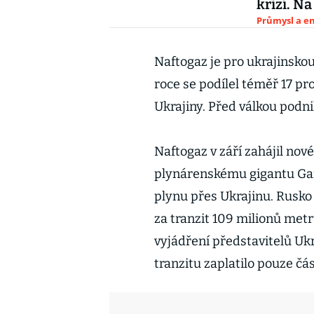
krizí. N
Průmysl a e
Naftogaz je pro ukrajinsko
roce se podílel téměř 17 p
Ukrajiny. Před válkou podnik
Naftogaz v září zahájil nov
plynárenskému gigantu Gaz
plynu přes Ukrajinu. Rusko 
za tranzit 109 milionů met
vyjádření představitelů Uk
tranzitu zaplatilo pouze čás