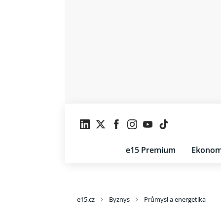
e15 Premium
Ekonom
e15.cz
Byznys
Průmysl a energetika