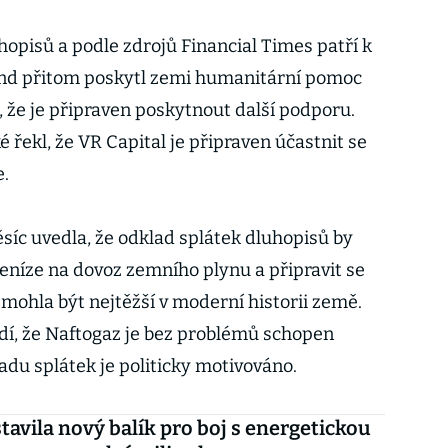
hopisů a podle zdrojů Financial Times patří k
Fond přitom poskytl zemi humanitární pomoc
, že je připraven poskytnout další podporu.
é řekl, že VR Capital je připraven účastnit se
e.
síc uvedla, že odklad splátek dluhopisů by
eníze na dovoz zemního plynu a připravit se
mohla být nejtěžší v moderní historii země.
rdí, že Naftogaz je bez problémů schopen
adu splátek je politicky motivováno.
tavila nový balík pro boj s energetickou