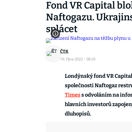
Fond VR Capital blo
Naftogazu. Ukrajin
splácet
ČTK
19. října 2022
·
08:35
Londýnský fond VR Capital
společnosti Naftogaz restru
Times
s odvoláním na infor
hlavních investorů zapojen
dluhopisů.