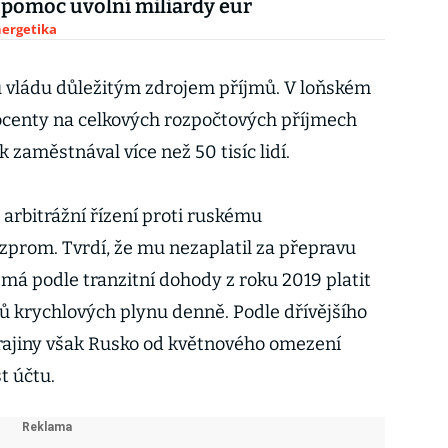
a pomoc uvolní miliardy eur
nergetika
u vládu důležitým zdrojem příjmů. V loňském
rocenty na celkových rozpočtových příjmech
 zaměstnával více než 50 tisíc lidí.
é arbitrážní řízení proti ruskému
prom. Tvrdí, že mu nezaplatil za přepravu
má podle tranzitní dohody z roku 2019 platit
rů krychlových plynu denně. Podle dřívějšího
rajiny však Rusko od květnového omezení
t účtu.