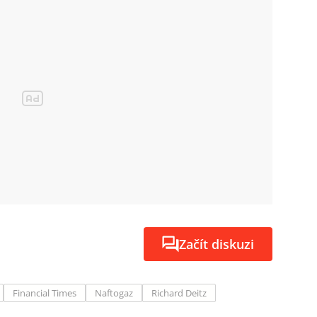
Začít diskuzi
Financial Times
Naftogaz
Richard Deitz