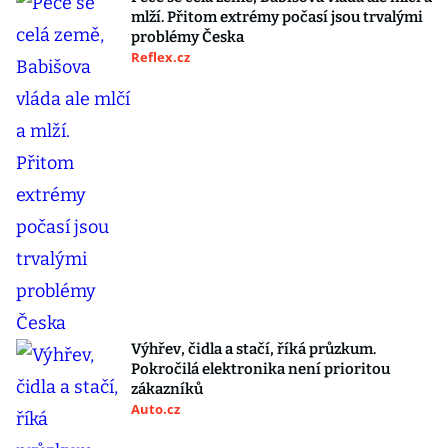
mlží. Přitom extrémy počasí jsou trvalými
problémy Česka
Reflex.cz
Výhřev, čidla a stačí, říká průzkum.
Pokročilá elektronika není prioritou
zákazníků
Auto.cz