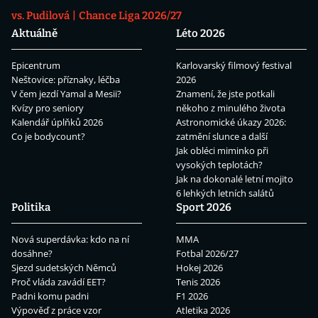
vs. Pudilová
Chance Liga 2026/27
Aktuálně
Léto 2026
Epicentrum
Karlovarský filmový festival
Neštovice: příznaky, léčba
2026
V čem jezdí Yamal a Mesii?
Znamení, že jste potkali
Kvízy pro seniory
někoho z minulého života
Kalendář úplňků 2026
Astronomické úkazy 2026:
Co je bodycount?
zatmění slunce a další
Jak obléci miminko při
vysokých teplotách?
Jak na dokonalé letní mojito
6 lehkých letních salátů
Politika
Sport 2026
Nová superdávka: kdo na ní
MMA
dosáhne?
Fotbal 2026/27
Sjezd sudetských Němců
Hokej 2026
Proč vláda zavádí EET?
Tenis 2026
Padni komu padni
F1 2026
Výpověď z práce vzor
Atletika 2026