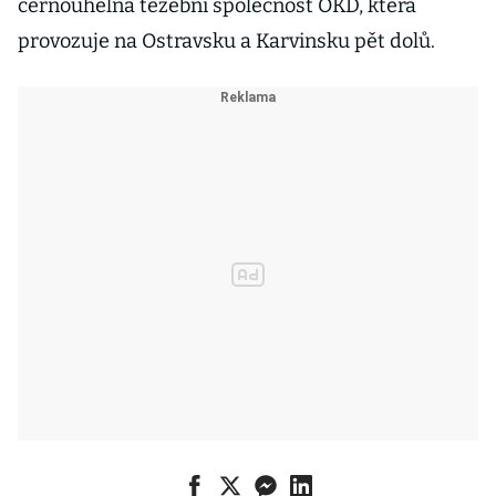
černouhelná těžební společnost OKD, která
provozuje na Ostravsku a Karvinsku pět dolů.