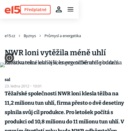
Předplatné
e15.cz
Byznys
Průmysl a energetika
NWR loni vytěžila méně uhlí
sal
23. ledna 2012
·
10:01
Těžařské společnosti NWR loni klesla těžba na
11,2 milionu tun uhlí, firma přesto o dvě desetiny
splnila svůj cíl produkce. Pro letošek počítá s
produkci od 10,8 milionu do 11 milionu tun uhlí. V