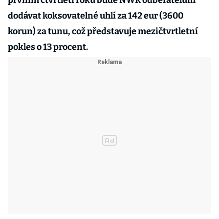
prvním čtvrtletí roku bude NWR odběratelům
dodávat koksovatelné uhlí za 142 eur (3600
korun) za tunu, což představuje mezičtvrtletní
pokles o 13 procent.