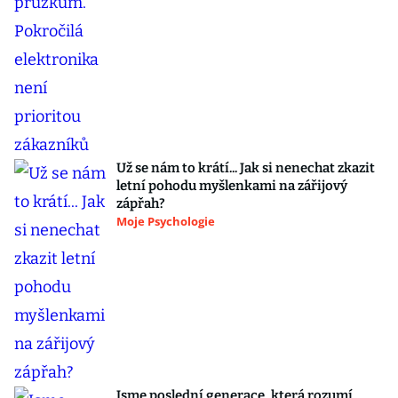
Už se nám to krátí... Jak si nenechat zkazit
letní pohodu myšlenkami na zářijový
zápřah?
Moje Psychologie
Jsme poslední generace, která rozumí