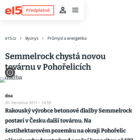
Předplatné
e15.cz
Byznys
Průmysl a energetika
Semmelrock chystá novou
továrnu v Pohořelicích
dna
20. července 2011
·
14:59
Rakouský výrobce betonové dlažby Semmelrock
postaví v Česku další továrnu. Na
šestihektarovém pozemku na okraji Pohořelic