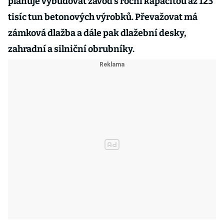
plánuje vybudovat závod s roční kapacitou až 123
tisíc tun betonových výrobků. Převažovat má
zámková dlažba a dále pak dlažební desky,
zahradní a silniční obrubníky.