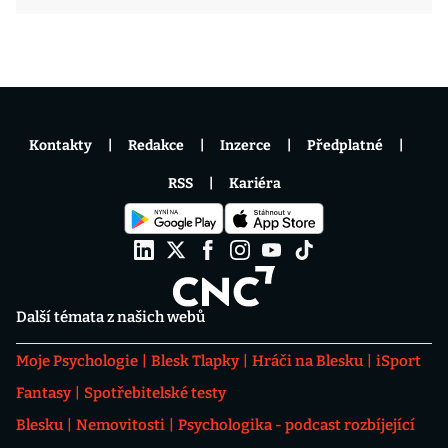
Kontakty
Redakce
Inzerce
Předplatné
RSS
Kariéra
Další témata z našich webů
Moje Psychologie
Blesk Tlapky
Hráči na Blesku
iSport
Fantasy
Spotřebitelské testy
Blesku
Nemovitosti
Psychologika - podcast rozbíjející