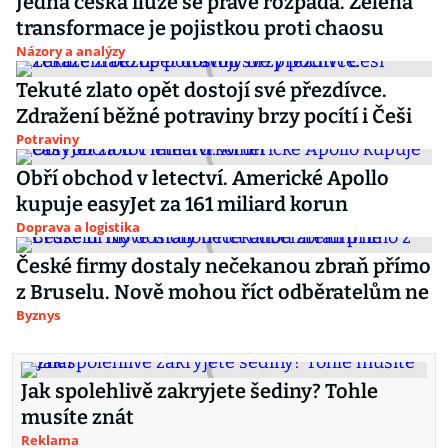
Jedna česká iluze se právě rozpadá. Zelená
transformace je pojistkou proti chaosu
Názory a analýzy
Tekuté zlato opět dostojí své přezdívce.
Zdražení běžné potraviny brzy pocítí i Češi
Potraviny
Obří obchod v letectví. Americké Apollo
kupuje easyJet za 161 miliard korun
Doprava a logistika
České firmy dostaly nečekanou zbraň přímo
z Bruselu. Nově mohou říct odběratelům ne
Byznys
Jak spolehlivě zakryjete šediny? Tohle
musíte znát
Reklama