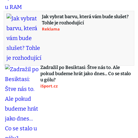
Jak vybrat barvu, která vám bude slušet?
Tohle je rozhodující
Reklama
Zadražil po Besiktasi: Štve nás to. Ale
pokud budeme hrát jako dnes... Co se stalo
u gólu?
iSport.cz