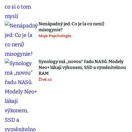
Nenápadný jed: Co je (a co není)
misogynie?
Moje Psychologie
Synology má „novou“ řadu NASů. Modely
Neo+ lákají výkonem, SSD a vyměnitelnou
RAM
Živě.cz