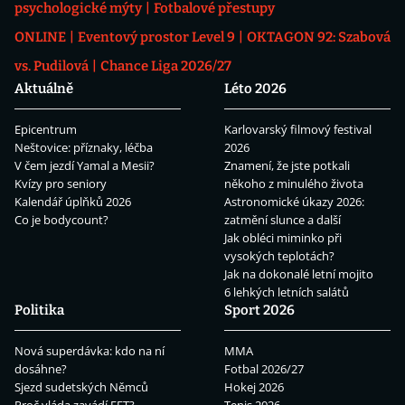
psychologické mýty
Fotbalové přestupy
ONLINE
Eventový prostor Level 9
OKTAGON 92: Szabová
vs. Pudilová
Chance Liga 2026/27
Aktuálně
Léto 2026
Epicentrum
Karlovarský filmový festival
Neštovice: příznaky, léčba
2026
V čem jezdí Yamal a Mesii?
Znamení, že jste potkali
Kvízy pro seniory
někoho z minulého života
Kalendář úplňků 2026
Astronomické úkazy 2026:
Co je bodycount?
zatmění slunce a další
Jak obléci miminko při
vysokých teplotách?
Jak na dokonalé letní mojito
6 lehkých letních salátů
Politika
Sport 2026
Nová superdávka: kdo na ní
MMA
dosáhne?
Fotbal 2026/27
Sjezd sudetských Němců
Hokej 2026