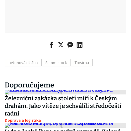
betonová dlažba
Semmelrock
Továrna
Doporučujeme
Železniční zakázka století míří k Českým
drahám. Jako vítěze je schválili středočeští
radní
Doprava a logistika