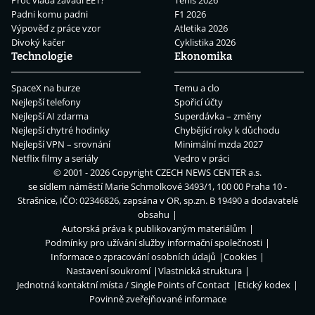
Proč vláda zavádí EET?
Tenis 2026
Padni komu padni
F1 2026
Výpověď z práce vzor
Atletika 2026
Divoký kačer
Cyklistika 2026
Technologie
Ekonomika
SpaceX na burze
Temu a clo
Nejlepší telefony
Spořicí účty
Nejlepší AI zdarma
Superdávka – změny
Nejlepší chytré hodinky
Chybějící roky k důchodu
Nejlepší VPN – srovnání
Minimální mzda 2027
Netflix filmy a seriály
Vedro v práci
© 2001 - 2026 Copyright
CZECH NEWS CENTER a.s.
se sídlem náměstí Marie Schmolkové 3493/1, 100 00 Praha 10 -
Strašnice, IČO: 02346826, zapsána v OR, sp.zn. B 19490 a dodavatelé
obsahu
Autorská práva k publikovaným materiálům
Podmínky pro užívání služby informační společnosti
Informace o zpracování osobních údajů
Cookies
Nastavení soukromí
Vlastnická struktura
Jednotná kontaktní místa / Single Points of Contact
Etický kodex
Povinně zveřejňované informace